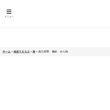
メニュー
ホーム
>
用途でえらぶ
>
鉢
>
高力芳照 備前 めん鉢