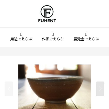
用途でえらぶ
作家でえらぶ
展覧会でえらぶ