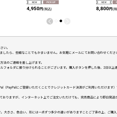
4,950
8,800
円
円
(税込)
(
下さい。
いましたら、些細なことでもかまいません。お気軽にメールにてお問い合わせくださ
い方法のご連絡を差し上げます。
メールフォルダに振り分けられることがございます。購入ボタンを押した後、2日以
al（PayPalにご登録いただくことでクレジットカード決済がご利用いただけま
ておりますが、インターネット上でご注文いただけても、完売商品により即日発送
です。大きさ、色合い、形には一点ずつ多少の違いがありますことご了承の上、ご購