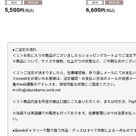
5,500
6,600
円
円
(税込)
(税込)
●ご注文の流れ
＜１＞お気に入りの商品がございましたらショッピングカートよりご注文
※商品について、サイズや焼色、仕上がりの状態など、ご不明な点がござ
＜２＞ご注文が決まりましたら、在庫確認後、折り返しメールにてお支払
※ezwebをお使いのお客様は、注文確認・お支払い方法のメールが迷惑
亀のweb通販のアドレスを、受信可能な状態にご設定ください。
✉︎ info@aburakame.ocnk.net
＜３＞商品代金を所定の振込口座にご入金いただくか、または代引き、PayP
※当店では実店舗での販売も行っております。在庫管理には十分注意を払っ
い。
●当webギャラリーで取り扱う作品・グッズはすべて作家による一点もの