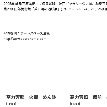
2005年 岐阜石原美術にて個展以降、神戸ギャラリー栄之輔、和泉玉
第29回田部美術館「茶の湯の造形展」(19、21、23、24、25、26回
写真提供：アートスペース油亀
http://www.aburakame.com
高力芳照 火襷 めん鉢
高力芳照 備前 
[
18658
]
[
19333
]