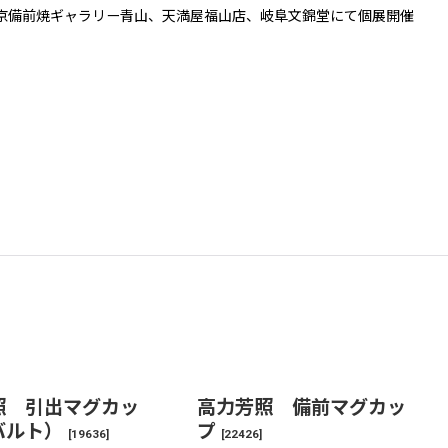
、東京備前焼ギャラリー青山、天満屋福山店、岐阜文錦堂にて個展開催
照 引出マグカッ
高力芳照 備前マグカッ
バルト）
プ
[
19636
]
[
22426
]