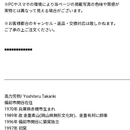
※PCやスマホの環境により当ページの掲載写真の色味や質感が
実物とは異なって見える場合がございます。
※お客様都合のキャンセル・返品・交換対応は致しかねます。
ご了承の上ご注文ください。
■■■■■■■■■■■■
高力芳照/ Yoshiteru Takariki
備前市閑谷在住
1970年 兵庫県赤穂市生まれ
1989年 故 金重素山(岡山県無形文化財)、金重有邦に師事
1996年 備前市閑谷に築窯独立
1997年 初窯