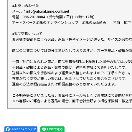
●お問い合わせ先
メール：info@aburakame.ocnk.net
電話：086-201-8884（受付時間：平日 11時〜17時）
アートスペース油亀のオンラインショップ「油亀のweb通販」 担当：柏戸
●返品交換について
お客様の御都合による返品、返金（色やイメージが違った、サイズが合わ
商品の品質については充分注意いたしておりますが、万一不良品・破損があ
一度ご利用になられた商品、商品到着後5日以上経過した場合の返品はお受
不良品・破損による返品・交換の際は、送料を弊社にて負担いたします。
送料以外の損失や手数料および経費は負担しかねますのでご了承ください
在庫がなく交換が難しい場合は、返金させていただく場合もございます。
返金の方法は銀行振込または郵便振替のみとさせていただきます。
ご不明点等ございましたら、お気軽にメールもしくはお電話にてお問い合
※お客様のご都合による返品の場合、商品合計金額より梱包手数料・振込
Facebookでシェア