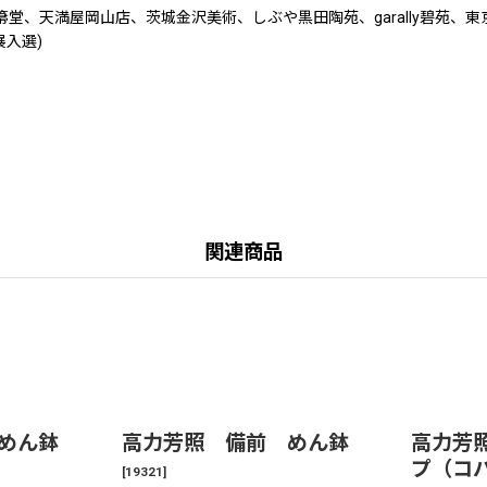
箒堂、天満屋岡山店、茨城金沢美術、しぶや黒田陶苑、garally碧苑
展入選)
関連商品
めん鉢
高力芳照 備前 めん鉢
高力芳
プ（コ
[
19321
]