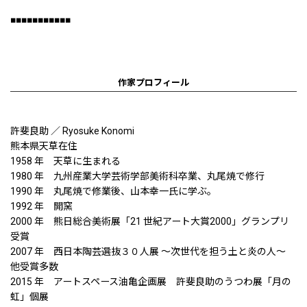
■■■■■■■■■■■
作家プロフィール
許斐良助 ／ Ryosuke Konomi
熊本県天草在住
1958 年 天草に生まれる
1980 年 九州産業大学芸術学部美術科卒業、丸尾焼で修行
1990 年 丸尾焼で修業後、山本幸一氏に学ぶ。
1992 年 開窯
2000 年 熊日総合美術展「21 世紀アート大賞2000」グランプリ
受賞
2007 年 西日本陶芸選抜３０人展 〜次世代を担う土と炎の人〜
他受賞多数
2015 年 アートスペース油亀企画展 許斐良助のうつわ展「月の
虹」個展