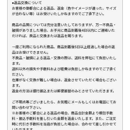
●返品交換について
お客様の御都合による返品、返金（色やイメージが違った、サイズ
が合わない等）はお受けいたしかねますのでご了承下さい。
商品の品質については充分注意いたしておりますが、万一不良品・
破損がありました場合、お手元に商品到着後4日以内にご連絡いた
だければ、良品と交換または返品を賜ります。
一度ご利用になられた商品、商品到着後5日以上経過した場合の返
品はお受けできません。
不良品・破損による返品・交換の際は、送料を弊社にて負担いたし
ます。
送料以外の損失や手数料および経費は負担しかねますのでご了承く
ださい。
在庫がなく交換が難しい場合は、返金させていただく場合もござい
ます。
返金の方法は銀行振込または郵便振替のみとさせていただきます。
ご不明点等ございましたら、お気軽にメールもしくはお電話にてお
問い合わせ下さい。
※お客様のご都合による返品の場合、商品合計金額より梱包手数
料・振込手数料を差し引いた金額を返金いたします。また、ご注文
時に代引き手数料を当店が負担した場合は、合わせて差し引かせて
いただきます。