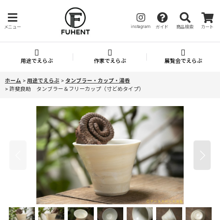
instagram
メニュー
ガイド
商品検索
カート
用途でえらぶ
作家でえらぶ
展覧会でえらぶ
ホーム
>
用途でえらぶ
>
タンブラー・カップ・湯呑
>
許斐良助 タンブラー＆フリーカップ（寸どめタイプ）