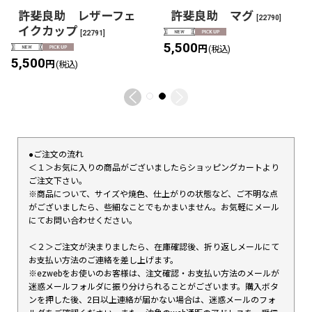
許斐良助 レザーフェ
許斐良助 マグ
[
22790
]
イクカップ
[
22791
]
5,500
円
(税込)
5,500
円
(税込)
●ご注文の流れ
＜１＞お気に入りの商品がございましたらショッピングカートより
ご注文下さい。
※商品について、サイズや焼色、仕上がりの状態など、ご不明な点
がございましたら、些細なことでもかまいません。お気軽にメール
にてお問い合わせください。
＜２＞ご注文が決まりましたら、在庫確認後、折り返しメールにて
お支払い方法のご連絡を差し上げます。
※ezwebをお使いのお客様は、注文確認・お支払い方法のメールが
迷惑メールフォルダに振り分けられることがございます。購入ボタ
ンを押した後、2日以上連絡が届かない場合は、迷惑メールのフォ