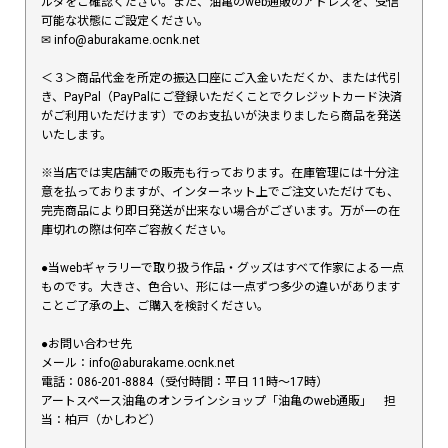
ルダをご確認ください。また、油亀のweb通販のアドレスを、受信
可能な状態にご設定ください。
✉︎ info@aburakame.ocnk.net
＜３＞商品代金を所定の振込口座にご入金いただくか、または代引
き、PayPal（PayPalにご登録いただくことでクレジットカード決済
がご利用いただけます）でのお支払いが決まりましたら商品を発送
いたします。
※当店では実店舗での販売も行っております。在庫管理には十分注
意を払っておりますが、インターネット上でご注文いただけても、
完売商品により即日発送が出来ない場合がございます。万が一の在
庫切れの際は何卒ご容赦ください。
●当webギャラリーで取り扱う作品・グッズはすべて作家による一点
ものです。大きさ、色合い、形には一点ずつ多少の違いがあります
ことご了承の上、ご購入を検討ください。
●お問い合わせ先
メール：info@aburakame.ocnk.net
電話：086-201-8884（受付時間：平日 11時〜17時）
アートスペース油亀のオンラインショップ「油亀のweb通販」 担
当：柏戸（かしわど）