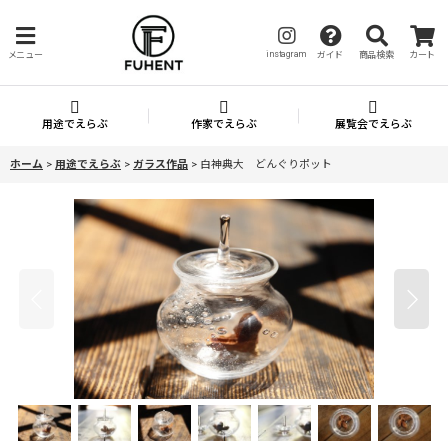
instagram
メニュー
ガイド
商品検索
カート
用途でえらぶ
作家でえらぶ
展覧会でえらぶ
ホーム
>
用途でえらぶ
>
ガラス作品
>
白神典大 どんぐりポット