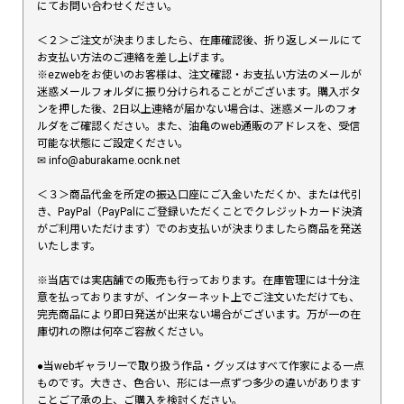
にてお問い合わせください。
＜２＞ご注文が決まりましたら、在庫確認後、折り返しメールにて
お支払い方法のご連絡を差し上げます。
※ezwebをお使いのお客様は、注文確認・お支払い方法のメールが
迷惑メールフォルダに振り分けられることがございます。購入ボタ
ンを押した後、2日以上連絡が届かない場合は、迷惑メールのフォ
ルダをご確認ください。また、油亀のweb通販のアドレスを、受信
可能な状態にご設定ください。
✉︎ info@aburakame.ocnk.net
＜３＞商品代金を所定の振込口座にご入金いただくか、または代引
き、PayPal（PayPalにご登録いただくことでクレジットカード決済
がご利用いただけます）でのお支払いが決まりましたら商品を発送
いたします。
※当店では実店舗での販売も行っております。在庫管理には十分注
意を払っておりますが、インターネット上でご注文いただけても、
完売商品により即日発送が出来ない場合がございます。万が一の在
庫切れの際は何卒ご容赦ください。
●当webギャラリーで取り扱う作品・グッズはすべて作家による一点
ものです。大きさ、色合い、形には一点ずつ多少の違いがあります
ことご了承の上、ご購入を検討ください。