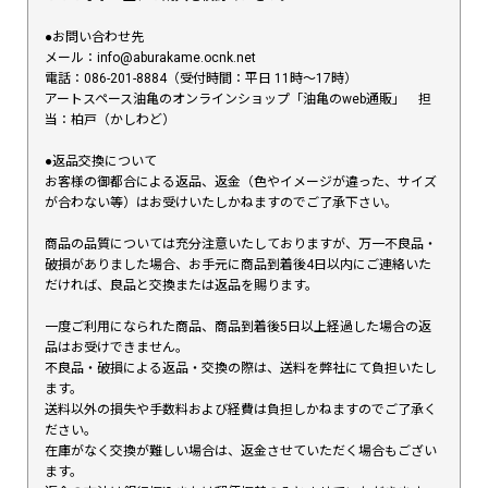
●お問い合わせ先
メール：info@aburakame.ocnk.net
電話：086-201-8884（受付時間：平日 11時〜17時）
アートスペース油亀のオンラインショップ「油亀のweb通販」 担
当：柏戸（かしわど）
●返品交換について
お客様の御都合による返品、返金（色やイメージが違った、サイズ
が合わない等）はお受けいたしかねますのでご了承下さい。
商品の品質については充分注意いたしておりますが、万一不良品・
破損がありました場合、お手元に商品到着後4日以内にご連絡いた
だければ、良品と交換または返品を賜ります。
一度ご利用になられた商品、商品到着後5日以上経過した場合の返
品はお受けできません。
不良品・破損による返品・交換の際は、送料を弊社にて負担いたし
ます。
送料以外の損失や手数料および経費は負担しかねますのでご了承く
ださい。
在庫がなく交換が難しい場合は、返金させていただく場合もござい
ます。