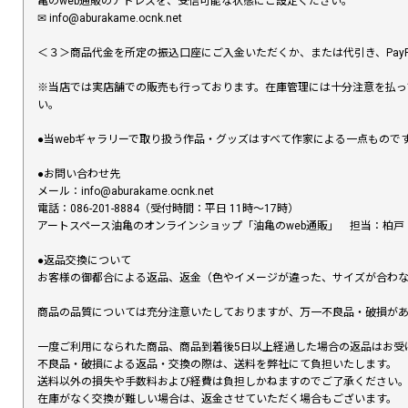
亀のweb通販のアドレスを、受信可能な状態にご設定ください。
✉︎ info@aburakame.ocnk.net
＜３＞商品代金を所定の振込口座にご入金いただくか、または代引き、PayP
※当店では実店舗での販売も行っております。在庫管理には十分注意を払っ
い。
●当webギャラリーで取り扱う作品・グッズはすべて作家による一点もの
●お問い合わせ先
メール：info@aburakame.ocnk.net
電話：086-201-8884（受付時間：平日 11時〜17時）
アートスペース油亀のオンラインショップ「油亀のweb通販」 担当：柏戸
●返品交換について
お客様の御都合による返品、返金（色やイメージが違った、サイズが合わ
商品の品質については充分注意いたしておりますが、万一不良品・破損があ
一度ご利用になられた商品、商品到着後5日以上経過した場合の返品はお受
不良品・破損による返品・交換の際は、送料を弊社にて負担いたします。
送料以外の損失や手数料および経費は負担しかねますのでご了承ください
在庫がなく交換が難しい場合は、返金させていただく場合もございます。