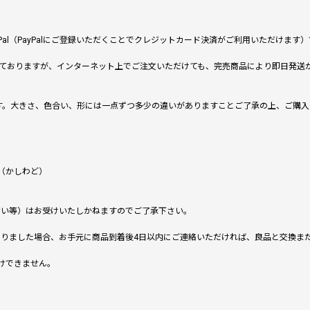
al（PayPalにご登録いただくことでクレジットカード決済がご利用いただけま
ておりますが、インターネット上でご注文いただけても、完売商品により即日発送
です。大きさ、色合い、形には一点ずつ多少の違いがありますことご了承の上、ご購
（かしわど）
ない等）はお受けいたしかねますのでご了承下さい。
りました場合、お手元に商品到着後4日以内にご連絡いただければ、良品と交換ま
けできません。
。