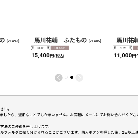
の
馬川祐輔 ふたもの
馬川祐
[
21493
]
[
21405
]
15,400
11,000
円
円
(税込)
下さい。
いましたら、些細なことでもかまいません。お気軽にメールにてお問い合わせくださ
い方法のご連絡を差し上げます。
メールフォルダに振り分けられることがございます。購入ボタンを押した後、2日以