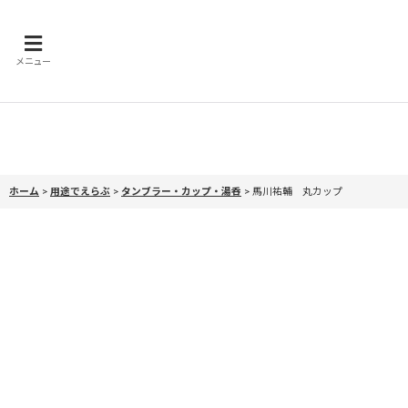
メニュー
ホーム
>
用途でえらぶ
>
タンブラー・カップ・湯呑
>
馬川祐輔 丸カップ