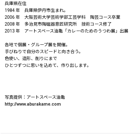
兵庫県在住
1984 年 兵庫県伊丹市生まれ。
2006 年 大阪芸術大学芸術学部工芸学科 陶芸コース卒業
2008 年 多治見市陶磁器意匠研究所 技術コース修了
2013 年 アートスペース油亀「カレーのためのうつわ展」出展
各地で個展・グループ展を開催。
手びねりで自分のスピードと向き合う。
色使い、造形、削りにまで
ひとつずつに思いを込めて、作り出します。
写真提供：アートスペース油亀
http://www.aburakame.com