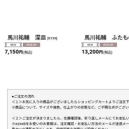
馬川祐輔 深皿
馬川祐輔 ふたも
[
9739
]
7,150
13,200
円
円
(税込)
(税込)
●ご注文の流れ
＜１＞お気に入りの商品がございましたらショッピングカートよりご注文
※商品について、サイズや焼色、仕上がりの状態など、ご不明な点がござ
＜２＞ご注文が決まりましたら、在庫確認後、折り返しメールにてお支払
※ezwebをお使いのお客様は、注文確認・お支払い方法のメールが迷惑