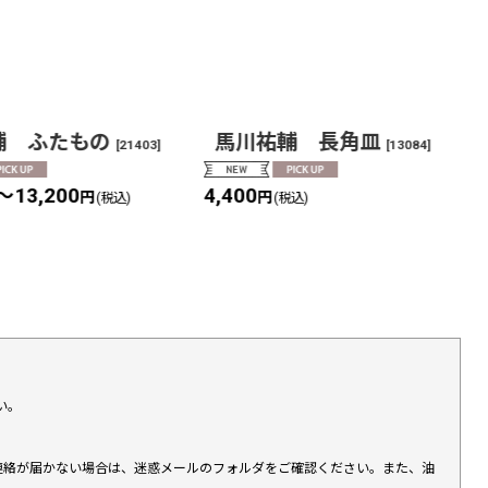
輔 ふたもの
馬川祐輔 長角皿
[
21403
]
[
13084
]
～13,200
4,400
円
円
(税込)
(税込)
い。
上連絡が届かない場合は、迷惑メールのフォルダをご確認ください。また、油