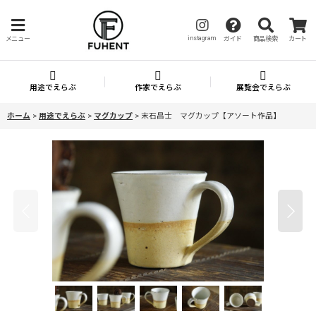
instagram
メニュー
ガイド
商品検索
カート
用途でえらぶ
作家でえらぶ
展覧会でえらぶ
ホーム
>
用途でえらぶ
>
マグカップ
>
末石昌士 マグカップ【アソート作品】