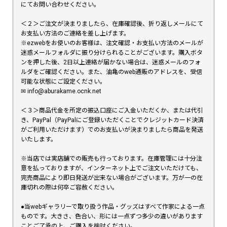
にてお問い合わせください。
＜２＞ご注文が決まりましたら、在庫確認後、折り返しメールにて
お支払い方法のご連絡を差し上げます。
※ezwebをお使いのお客様は、注文確認・お支払い方法のメールが
迷惑メールフォルダに振り分けられることがございます。購入ボタ
ンを押した後、2日以上連絡が届かない場合は、迷惑メールのフォ
ルダをご確認ください。また、油亀のweb通販のアドレスを、受信
可能な状態にご設定ください。
✉︎ info@aburakame.ocnk.net
＜３＞商品代金を所定の振込口座にご入金いただくか、または代引
き、PayPal（PayPalにご登録いただくことでクレジットカード決済
がご利用いただけます）でのお支払いが決まりましたら商品を発送
いたします。
※当店では実店舗での販売も行っております。在庫管理には十分注
意を払っておりますが、インターネット上でご注文いただけても、
完売商品により即日発送が出来ない場合がございます。万が一の在
庫切れの際は何卒ご容赦ください。
●当webギャラリーで取り扱う作品・グッズはすべて作家による一点
ものです。大きさ、色合い、形には一点ずつ多少の違いがあります
ことご了承の上、ご購入を検討ください。