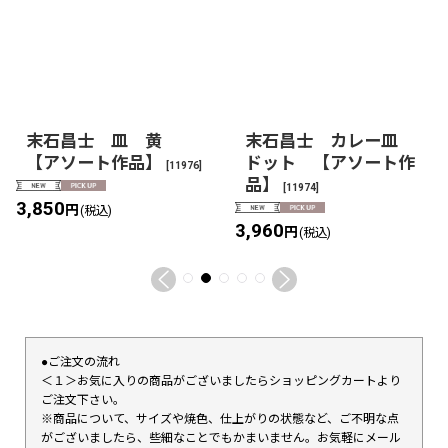
末石昌士 皿 黄
末石昌士 カレー皿
【アソート作品】
ドット 【アソート作
[
11976
]
品】
[
11974
]
3,850
円
(税込)
3,960
円
(税込)
●ご注文の流れ
＜１＞お気に入りの商品がございましたらショッピングカートより
ご注文下さい。
※商品について、サイズや焼色、仕上がりの状態など、ご不明な点
がございましたら、些細なことでもかまいません。お気軽にメール