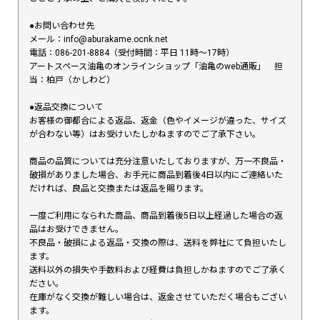
●お問い合わせ先
メール：info@aburakame.ocnk.net
電話：086-201-8884（受付時間：平日 11時〜17時）
アートスペース油亀のオンラインショップ「油亀のweb通販」 担
当：柏戸（かしわど）
●返品交換について
お客様の御都合による返品、返金（色やイメージが違った、サイズ
が合わない等）はお受けいたしかねますのでご了承下さい。
商品の品質については充分注意いたしておりますが、万一不良品・
破損がありました場合、お手元に商品到着後4日以内にご連絡いた
だければ、良品と交換または返品を賜ります。
一度ご利用になられた商品、商品到着後5日以上経過した場合の返
品はお受けできません。
不良品・破損による返品・交換の際は、送料を弊社にて負担いたし
ます。
送料以外の損失や手数料および経費は負担しかねますのでご了承く
ださい。
在庫がなく交換が難しい場合は、返金させていただく場合もござい
ます。