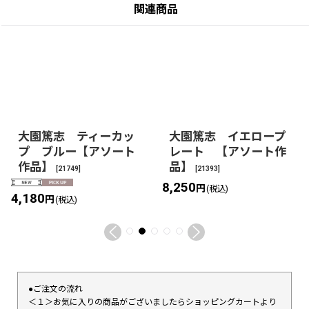
関連商品
大園篤志 ティーカッ
大園篤志 イエロープ
プ ブルー【アソート
レート 【アソート作
作品】
品】
[
21749
]
[
21393
]
8,250
円
(税込)
4,180
円
(税込)
●ご注文の流れ
＜１＞お気に入りの商品がございましたらショッピングカートより