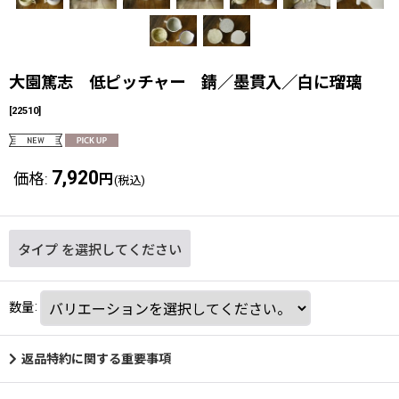
大園篤志 低ピッチャー 錆／墨貫入／白に瑠璃
[
22510
]
7,920
価格
:
円
(税込)
タイプ
を選択してください
数量
:
返品特約に関する重要事項