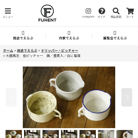
instagram
メニュー
ガイド
商品検索
カート
用途でえらぶ
作家でえらぶ
展覧会でえらぶ
ホーム
>
用途でえらぶ
>
ドリッパー・ピッチャー
>
大園篤志 低ピッチャー 錆／墨貫入／白に瑠璃