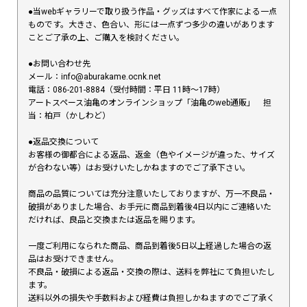
●当webギャラリーで取り扱う作品・グッズはすべて作家による一点
ものです。大きさ、色合い、形には一点ずつ多少の違いがあります
ことご了承の上、ご購入を検討ください。
●お問い合わせ先
メール：info@aburakame.ocnk.net
電話：086-201-8884（受付時間：平日 11時〜17時）
アートスペース油亀のオンラインショップ「油亀のweb通販」 担
当：柏戸（かしわど）
●返品交換について
お客様の御都合による返品、返金（色やイメージが違った、サイズ
が合わない等）はお受けいたしかねますのでご了承下さい。
商品の品質については充分注意いたしておりますが、万一不良品・
破損がありました場合、お手元に商品到着後4日以内にご連絡いた
だければ、良品と交換または返品を賜ります。
一度ご利用になられた商品、商品到着後5日以上経過した場合の返
品はお受けできません。
不良品・破損による返品・交換の際は、送料を弊社にて負担いたし
ます。
送料以外の損失や手数料および経費は負担しかねますのでご了承く