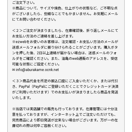
ご注文下さい。
※商品について、サイズや焼色、仕上がりの状態など、ご不明な点
がございましたら、些細なことでもかまいません。お気軽にメール
にてお問い合わせください。
＜２＞ご注文が決まりましたら、在庫確認後、折り返しメールにて
お支払い方法のご連絡を差し上げます。
※ezwebをお使いのお客様は、注文確認・お支払い方法のメールが
迷惑メールフォルダに振り分けられることがございます。購入ボタ
ンを押した後、2日以上連絡が届かない場合は、迷惑メールのフォ
ルダをご確認ください。また、油亀のweb通販のアドレスを、受信
可能な状態にご設定ください。
✉︎ info@aburakame.ocnk.net
＜３＞商品代金を所定の振込口座にご入金いただくか、または代引
き、PayPal（PayPalにご登録いただくことでクレジットカード決済
がご利用いただけます）でのお支払いが決まりましたら商品を発送
いたします。
※当店では実店舗での販売も行っております。在庫管理には十分注
意を払っておりますが、インターネット上でご注文いただけても、
完売商品により即日発送が出来ない場合がございます。万が一の在
庫切れの際は何卒ご容赦ください。