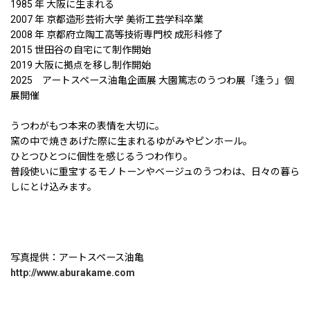
1985 年 大阪に生まれる
2007 年 京都造形芸術大学 美術工芸学科卒業
2008 年 京都府立陶工高等技術専門校 成形科修了
2015 世田谷の自宅にて制作開始
2019 大阪に拠点を移し制作開始
2025 アートスペース油亀企画展 大園篤志のうつわ展「逢う」個
展開催
うつわがもつ本来の表情を大切に。
窯の中で焼きあげた際に生まれるゆがみやピンホール。
ひとつひとつに個性を感じるうつわ作り。
普段使いに重宝するモノトーンやベージュのうつわは、日々の暮ら
しにとけ込みます。
写真提供：アートスペース油亀
http://www.aburakame.com