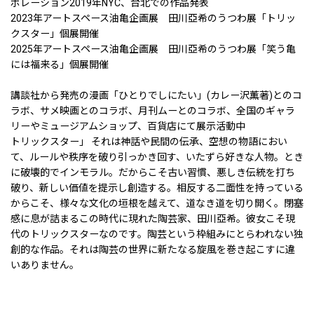
ボレーション2019年NYC、台北での作品発表
2023年アートスペース油亀企画展 田川亞希のうつわ展「トリッ
クスター」個展開催
2025年アートスペース油亀企画展 田川亞希のうつわ展「笑う亀
には福来る」個展開催
講談社から発売の漫画「ひとりでしにたい」(カレー沢薫著)とのコ
ラボ、サメ映画とのコラボ、月刊ムーとのコラボ、全国のギャラ
リーやミュージアムショップ、百貨店にて展示活動中
トリックスター」 それは神話や民間の伝承、空想の物語におい
て、ルールや秩序を破り引っかき回す、いたずら好きな人物。とき
に破壊的でインモラル。だからこそ古い習慣、悪しき伝統を打ち
破り、新しい価値を提示し創造する。相反する二面性を持っている
からこそ、様々な文化の垣根を越えて、道なき道を切り開く。閉塞
感に息が詰まるこの時代に現れた陶芸家、田川亞希。彼女こそ現
代のトリックスターなのです。陶芸という枠組みにとらわれない独
創的な作品。それは陶芸の世界に新たなる旋風を巻き起こすに違
いありません。