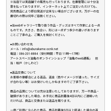
※当店では実店舗での販売も行っております。在庫管理には十分注
意を払っておりますが、インターネット上でご注文いただけても、
完売商品により即日発送が出来ない場合がございます。万が一の在
庫切れの際は何卒ご容赦ください。
●当webギャラリーで取り扱う作品・グッズはすべて作家による一点
ものです。大きさ、色合い、形には一点ずつ多少の違いがあります
ことご了承の上、ご購入を検討ください。
●お問い合わせ先
メール：info@aburakame.ocnk.net
電話：086-201-8884（受付時間：平日 11時〜17時）
アートスペース油亀のオンラインショップ「油亀のweb通販」 担
当：柏戸（かしわど）
●返品交換について
お客様の御都合による返品、返金（色やイメージが違った、サイズ
が合わない等）はお受けいたしかねますのでご了承下さい。
商品の品質については充分注意いたしておりますが、万一不良品・
破損がありました場合、お手元に商品到着後4日以内にご連絡いた
だければ、良品と交換または返品を賜ります。
一度ご利用になられた商品、商品到着後5日以上経過した場合の返