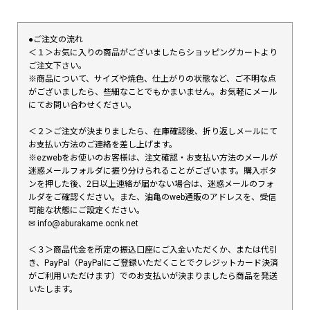
●ご注文の流れ
＜１＞お気に入りの商品がございましたらショッピングカートより
ご注文下さい。
※商品について、サイズや焼色、仕上がりの状態など、ご不明な点
がございましたら、些細なことでもかまいません。お気軽にメール
にてお問い合わせください。
＜２＞ご注文が決まりましたら、在庫確認後、折り返しメールにて
お支払い方法のご連絡を差し上げます。
※ezwebをお使いのお客様は、注文確認・お支払い方法のメールが
迷惑メールフォルダに振り分けられることがございます。購入ボタ
ンを押した後、2日以上連絡が届かない場合は、迷惑メールのフォ
ルダをご確認ください。また、油亀のweb通販のアドレスを、受信
可能な状態にご設定ください。
✉︎ info@aburakame.ocnk.net
＜３＞商品代金を所定の振込口座にご入金いただくか、または代引
き、PayPal（PayPalにご登録いただくことでクレジットカード決済
がご利用いただけます）でのお支払いが決まりましたら商品を発送
いたします。