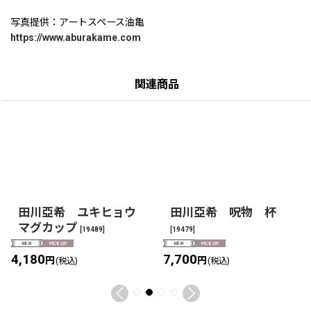
写真提供：アートスペース油亀
https://www.aburakame.com
関連商品
田川亞希 ユキヒョウ
田川亞希 呪物 杯
マグカップ
[
19489
]
[
19479
]
4,180
7,700
円
円
(税込)
(税込)