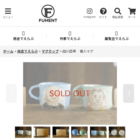
instagram
メニュー
ガイド
商品検索
カート
用途でえらぶ
作家でえらぶ
展覧会でえらぶ
ホーム
>
用途でえらぶ
>
マグカップ
>
田川亞希 偉人マグ