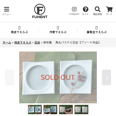
instagram
メニュー
ガイド
商品検索
カート
用途でえらぶ
作家でえらぶ
展覧会でえらぶ
ホーム
>
用途でえらぶ
>
豆皿
>
柳忠義 角丸パステル豆皿【アソート作品】