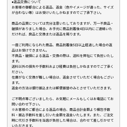
●返品交換について
お客様の御都合による返品、返金（色やイメージが違った、サイズ
が合わない等）はお受けいたしかねますのでご了承下さい。
商品の品質については充分注意いたしておりますが、万一不良品・
破損がありました場合、お手元に商品到着後4日以内にご連絡いた
だければ、良品と交換または返品を賜ります。
一度ご利用になられた商品、商品到着後5日以上経過した場合の返
品はお受けできません。
不良品・破損による返品・交換の際は、送料を弊社にて負担いたし
ます。
送料以外の損失や手数料および経費は負担しかねますのでご了承く
ださい。
在庫がなく交換が難しい場合は、返金させていただく場合もござい
ます。
返金の方法は銀行振込または郵便振替のみとさせていただきます。
ご不明点等ございましたら、お気軽にメールもしくはお電話にてお
問い合わせ下さい。
※お客様のご都合による返品の場合、商品合計金額より梱包手数
料・振込手数料を差し引いた金額を返金いたします。また、ご注文
時に代引き手数料を当店が負担した場合は、合わせて差し引かせて
いただきます。