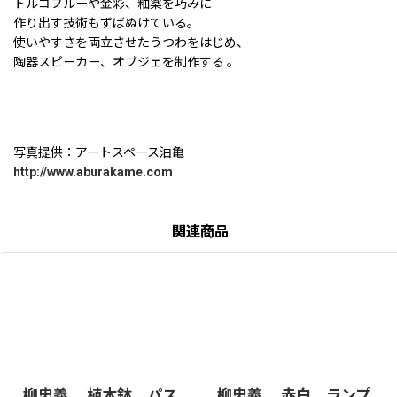
トルコブルーや金彩、釉薬を巧みに
作り出す技術もずばぬけている。
使いやすさを両立させたうつわをはじめ、
陶器スピーカー、オブジェを制作する 。
写真提供：アートスペース油亀
http://www.aburakame.com
関連商品
柳忠義 植木鉢 パス
柳忠義 赤白 ランプ