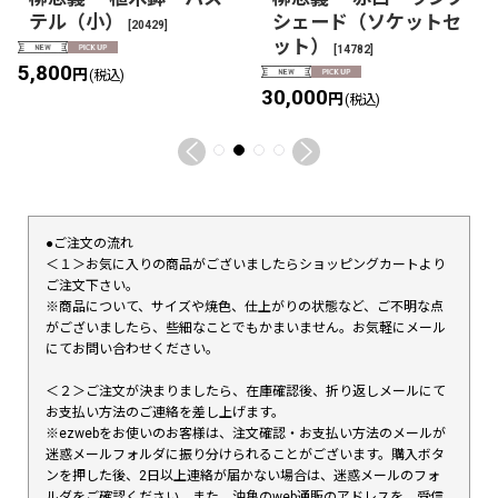
テル（小）
シェード（ソケットセ
[
20429
]
ット）
[
14782
]
5,800
円
(税込)
30,000
円
(税込)
●ご注文の流れ
＜１＞お気に入りの商品がございましたらショッピングカートより
ご注文下さい。
※商品について、サイズや焼色、仕上がりの状態など、ご不明な点
がございましたら、些細なことでもかまいません。お気軽にメール
にてお問い合わせください。
＜２＞ご注文が決まりましたら、在庫確認後、折り返しメールにて
お支払い方法のご連絡を差し上げます。
※ezwebをお使いのお客様は、注文確認・お支払い方法のメールが
迷惑メールフォルダに振り分けられることがございます。購入ボタ
ンを押した後、2日以上連絡が届かない場合は、迷惑メールのフォ
ルダをご確認ください。また、油亀のweb通販のアドレスを、受信