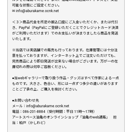
可能な状態にご設定ください。
✉︎ info@aburakame.ocnk.net
＜３＞商品代金を所定の振込口座にご入金いただくか、または代引
き、PayPal（PayPalにご登録いただくことでクレジットカード決済
がご利用いただけます）でのお支払いが決まりましたら商品を発送
いたします。
※当店では実店舗での販売も行っております。在庫管理には十分注
意を払っておりますが、インターネット上でご注文いただけても、
完売商品により即日発送が出来ない場合がございます。万が一の在
庫切れの際は何卒ご容赦ください。
●当webギャラリーで取り扱う作品・グッズはすべて作家による一点
ものです。大きさ、色合い、形には一点ずつ多少の違いがあります
ことご了承の上、ご購入を検討ください。
●お問い合わせ先
メール：info@aburakame.ocnk.net
電話：086-201-8884（受付時間：平日 11時〜17時）
アートスペース油亀のオンラインショップ「油亀のweb通販」 担
当：柏戸（かしわど）