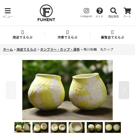
instagram
メニュー
ガイド
商品検索
カート
用途でえらぶ
作家でえらぶ
展覧会でえらぶ
ホーム
>
用途でえらぶ
>
タンブラー・カップ・湯呑
>
馬川祐輔 丸カップ