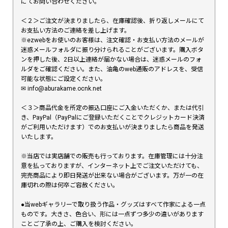
にてお問い合わせください。
＜２＞ご注文が決まりましたら、在庫確認後、折り返しメールにて
お支払い方法のご連絡を差し上げます。
※ezwebをお使いのお客様は、注文確認・お支払い方法のメールが
迷惑メールフォルダに振り分けられることがございます。購入ボタ
ンを押した後、2日以上連絡が届かない場合は、迷惑メールのフォ
ルダをご確認ください。また、油亀のweb通販のアドレスを、受信
可能な状態にご設定ください。
✉︎ info@aburakame.ocnk.net
＜３＞商品代金を所定の振込口座にご入金いただくか、または代引
き、PayPal（PayPalにご登録いただくことでクレジットカード決済
がご利用いただけます）でのお支払いが決まりましたら商品を発送
いたします。
※当店では実店舗での販売も行っております。在庫管理には十分注
意を払っておりますが、インターネット上でご注文いただけても、
完売商品により即日発送が出来ない場合がございます。万が一の在
庫切れの際は何卒ご容赦ください。
●当webギャラリーで取り扱う作品・グッズはすべて作家による一点
ものです。大きさ、色合い、形には一点ずつ多少の違いがあります
ことご了承の上、ご購入を検討ください。