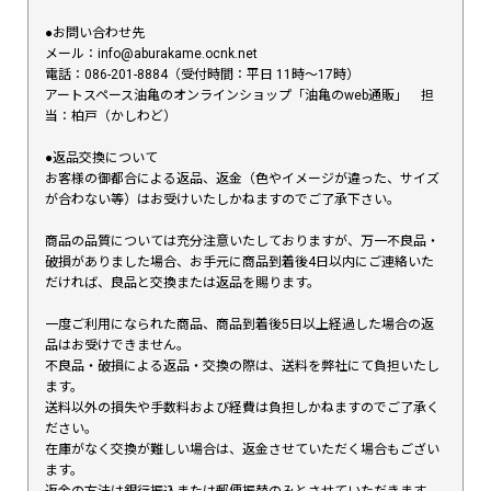
●お問い合わせ先
メール：info@aburakame.ocnk.net
電話：086-201-8884（受付時間：平日 11時〜17時）
アートスペース油亀のオンラインショップ「油亀のweb通販」 担
当：柏戸（かしわど）
●返品交換について
お客様の御都合による返品、返金（色やイメージが違った、サイズ
が合わない等）はお受けいたしかねますのでご了承下さい。
商品の品質については充分注意いたしておりますが、万一不良品・
破損がありました場合、お手元に商品到着後4日以内にご連絡いた
だければ、良品と交換または返品を賜ります。
一度ご利用になられた商品、商品到着後5日以上経過した場合の返
品はお受けできません。
不良品・破損による返品・交換の際は、送料を弊社にて負担いたし
ます。
送料以外の損失や手数料および経費は負担しかねますのでご了承く
ださい。
在庫がなく交換が難しい場合は、返金させていただく場合もござい
ます。
返金の方法は銀行振込または郵便振替のみとさせていただきます。