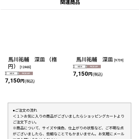
関連商品
馬川祐輔 深皿 （楕
馬川祐輔 深皿
[
9739
]
円）
[
12465
]
7,150
円
(税込)
7,150
円
(税込)
●ご注文の流れ
＜１＞お気に入りの商品がございましたらショッピングカートより
ご注文下さい。
※商品について、サイズや焼色、仕上がりの状態など、ご不明な点
がございましたら、些細なことでもかまいません。お気軽にメール