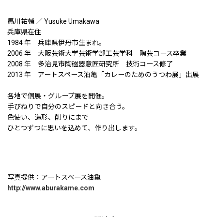
馬川祐輔 ／ Yusuke Umakawa
兵庫県在住
1984 年 兵庫県伊丹市生まれ。
2006 年 大阪芸術大学芸術学部工芸学科 陶芸コース卒業
2008 年 多治見市陶磁器意匠研究所 技術コース修了
2013 年 アートスペース油亀「カレーのためのうつわ展」出展
各地で個展・グループ展を開催。
手びねりで自分のスピードと向き合う。
色使い、造形、削りにまで
ひとつずつに思いを込めて、作り出します。
写真提供：アートスペース油亀
http://www.aburakame.com