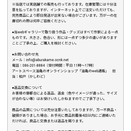
※当店では実店舗での販売も行っております。在庫管理には十分注
意を払っておりますが、インターネット上でご注文いただけても、
完売商品により即日発送が出来ない場合がございます。万が一の在
庫切れの際は何卒ご容赦ください。
●当webギャラリーで取り扱う作品・グッズはすべて作家による一点
ものです。大きさ、色合い、形には一点ずつ多少の違いがあります
ことご了承の上、ご購入を検討ください。
●お問い合わせ先
メール：info@aburakame.ocnk.net
電話：086-201-8884（受付時間：平日 11時〜17時）
アートスペース油亀のオンラインショップ「油亀のweb通販」 担
当：柏戸（かしわど）
●返品交換について
お客様の御都合による返品、返金（色やイメージが違った、サイズ
が合わない等）はお受けいたしかねますのでご了承下さい。
商品の品質については充分注意いたしておりますが、万一不良品・
破損がありました場合、お手元に商品到着後4日以内にご連絡いた
だければ、良品と交換または返品を賜ります。