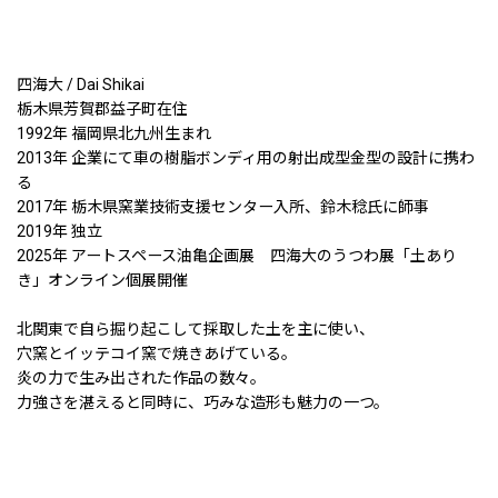
四海大 / Dai Shikai
栃木県芳賀郡益子町在住
1992年 福岡県北九州生まれ
2013年 企業にて車の樹脂ボンディ用の射出成型金型の設計に携わ
る
2017年 栃木県窯業技術支援センター入所、鈴木稔氏に師事
2019年 独立
2025年 アートスペース油亀企画展 四海大のうつわ展「土あり
き」オンライン個展開催
北関東で自ら掘り起こして採取した土を主に使い、
穴窯とイッテコイ窯で焼きあげている。
炎の力で生み出された作品の数々。
力強さを湛えると同時に、巧みな造形も魅力の一つ。