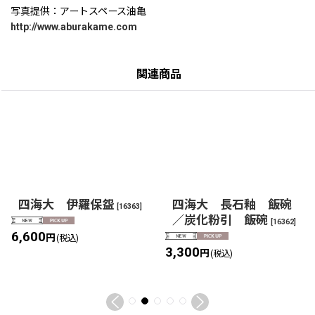
写真提供：アートスペース油亀
http://www.aburakame.com
関連商品
四海大 伊羅保盌
四海大 長石釉 飯碗
[
16363
]
／炭化粉引 飯碗
[
16362
]
6,600
円
(税込)
3,300
円
(税込)