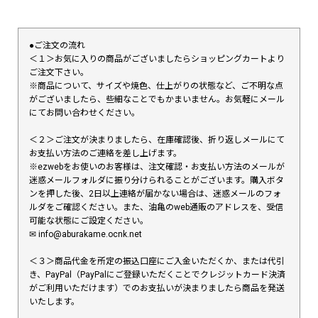
●ご注文の流れ
＜１＞お気に入りの商品がございましたらショッピングカートより
ご注文下さい。
※商品について、サイズや焼色、仕上がりの状態など、ご不明な点
がございましたら、些細なことでもかまいません。お気軽にメール
にてお問い合わせください。
＜２＞ご注文が決まりましたら、在庫確認後、折り返しメールにて
お支払い方法のご連絡を差し上げます。
※ezwebをお使いのお客様は、注文確認・お支払い方法のメールが
迷惑メールフォルダに振り分けられることがございます。購入ボタ
ンを押した後、2日以上連絡が届かない場合は、迷惑メールのフォ
ルダをご確認ください。また、油亀のweb通販のアドレスを、受信
可能な状態にご設定ください。
✉︎ info@aburakame.ocnk.net
＜３＞商品代金を所定の振込口座にご入金いただくか、または代引
き、PayPal（PayPalにご登録いただくことでクレジットカード決済
がご利用いただけます）でのお支払いが決まりましたら商品を発送
いたします。