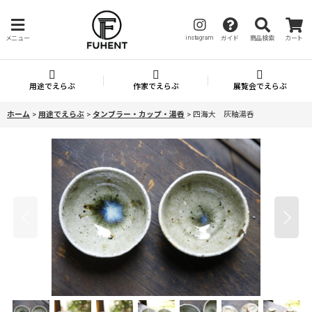
instagram
メニュー
ガイド
商品検索
カート
用途でえらぶ
作家でえらぶ
展覧会でえらぶ
ホーム
>
用途でえらぶ
>
タンブラー・カップ・湯呑
>
四海大 灰釉湯呑