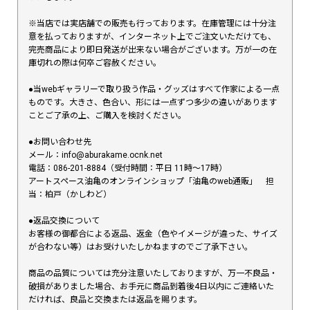
※当店では実店舗での販売も行っております。在庫管理には十分注
意を払っておりますが、インターネット上でご注文いただけても、
完売商品により即日発送が出来ない場合がございます。万が一の在
庫切れの際は何卒ご容赦ください。
●当webギャラリーで取り扱う作品・グッズはすべて作家による一点
ものです。大きさ、色合い、形には一点ずつ多少の違いがあります
ことご了承の上、ご購入を検討ください。
●お問い合わせ先
メール：info@aburakame.ocnk.net
電話：086-201-8884（受付時間：平日 11時〜17時）
アートスペース油亀のオンラインショップ「油亀のweb通販」 担
当：柏戸（かしわど）
●返品交換について
お客様の御都合による返品、返金（色やイメージが違った、サイズ
が合わない等）はお受けいたしかねますのでご了承下さい。
商品の品質については充分注意いたしておりますが、万一不良品・
破損がありました場合、お手元に商品到着後4日以内にご連絡いた
だければ、良品と交換または返品を賜ります。