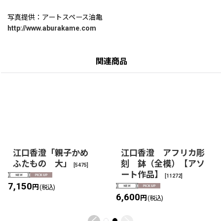
写真提供：アートスペース油亀
http://www.aburakame.com
関連商品
江口香澄「親子かめ
江口香澄 アフリカ彫
ふたもの 大」
刻 鉢（全模）【アソ
[
5475
]
ート作品】
[
11272
]
7,150
円
(税込)
6,600
円
(税込)