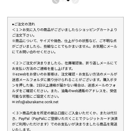
●ご注文の流れ
＜１＞お気に入りの商品がございましたらショッピングカートより
ご注文下さい。
※商品について、サイズや焼色、仕上がりの状態など、ご不明な点
がございましたら、些細なことでもかまいません。お気軽にメール
にてお問い合わせください。
＜２＞ご注文が決まりましたら、在庫確認後、折り返しメールにて
お支払い方法のご連絡を差し上げます。
※ezwebをお使いのお客様は、注文確認・お支払い方法のメールが
迷惑メールフォルダに振り分けられることがございます。購入ボタ
ンを押した後、2日以上連絡が届かない場合は、迷惑メールのフォ
ルダをご確認ください。また、油亀のweb通販のアドレスを、受信
可能な状態にご設定ください。
✉︎ info@aburakame.ocnk.net
＜３＞商品代金を所定の振込口座にご入金いただくか、または代引
き、PayPal（PayPalにご登録いただくことでクレジットカード決済
がご利用いただけます）でのお支払いが決まりましたら商品を発送
いたします。