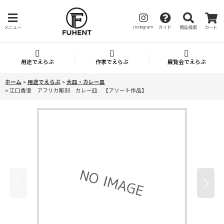
instagram
メニュー
ガイド
商品検索
カート
用途でえらぶ
作家でえらぶ
展覧会でえらぶ
ホーム
>
用途でえらぶ
>
大皿・カレー皿
>
江口香澄 アフリカ彫刻 カレー皿 【アソート作品】