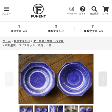
instagram
メニュー
ガイド
商品検索
カート
用途でえらぶ
作家でえらぶ
展覧会でえらぶ
ホーム
>
用途でえらぶ
>
ケーキ皿・中皿・パン皿
>
本郷里奈 ラピスマット 八角リム皿