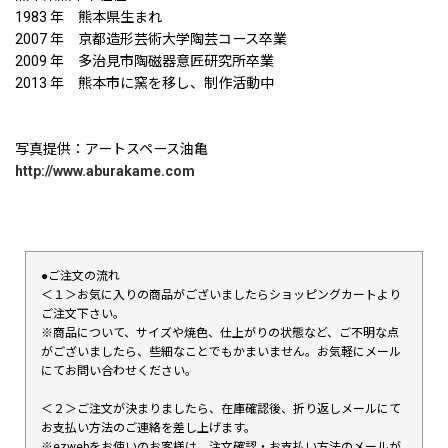
1983 年 熊本県生まれ
2007 年 京都造形芸術大学陶芸コース卒業
2009 年 多治見市陶磁器意匠研究所卒業
2013 年 熊本市に窯を移し、制作活動中
写真提供：アートスペース油亀
http://www.aburakame.com
●ご注文の流れ
＜１＞お気に入りの商品がございましたらショッピングカートより
ご注文下さい。
※商品について、サイズや焼色、仕上がりの状態など、ご不明な点
がございましたら、些細なことでもかまいません。お気軽にメール
にてお問い合わせください。
＜２＞ご注文が決まりましたら、在庫確認後、折り返しメールにて
お支払い方法のご連絡を差し上げます。
※ezwebをお使いのお客様は、注文確認・お支払い方法のメールが