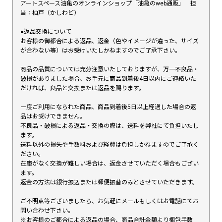
アートスペース油亀のオンラインショップ「油亀のweb通販」 担
当：柏戸（かしわど）
●返品交換について
お客様の御都合による返品、返金（色やイメージが違った、サイズ
が合わない等）はお受けいたしかねますのでご了承下さい。
商品の品質については充分注意いたしておりますが、万一不良品・
破損がありました場合、お手元に商品到着後4日以内にご連絡いた
だければ、良品と交換または返品を賜ります。
一度ご利用になられた商品、商品到着後5日以上経過した場合の返
品はお受けできません。
不良品・破損による返品・交換の際は、送料を弊社にて負担いたし
ます。
送料以外の損失や手数料および経費は負担しかねますのでご了承く
ださい。
在庫がなく交換が難しい場合は、返金させていただく場合もござい
ます。
返金の方法は銀行振込または郵便振替のみとさせていただきます。
ご不明点等ございましたら、お気軽にメールもしくはお電話にてお
問い合わせ下さい。
※お客様のご都合による返品の場合、商品合計金額より梱包手数