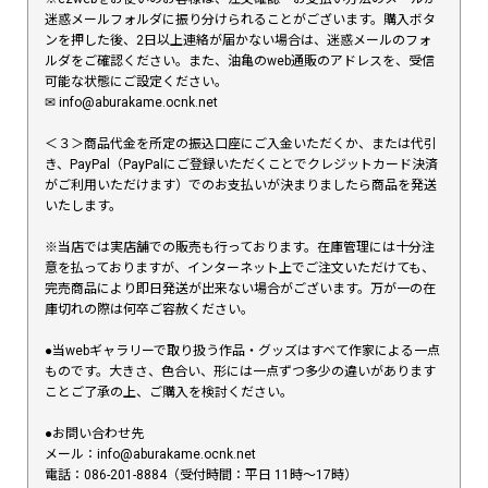
迷惑メールフォルダに振り分けられることがございます。購入ボタ
ンを押した後、2日以上連絡が届かない場合は、迷惑メールのフォ
ルダをご確認ください。また、油亀のweb通販のアドレスを、受信
可能な状態にご設定ください。
✉︎ info@aburakame.ocnk.net
＜３＞商品代金を所定の振込口座にご入金いただくか、または代引
き、PayPal（PayPalにご登録いただくことでクレジットカード決済
がご利用いただけます）でのお支払いが決まりましたら商品を発送
いたします。
※当店では実店舗での販売も行っております。在庫管理には十分注
意を払っておりますが、インターネット上でご注文いただけても、
完売商品により即日発送が出来ない場合がございます。万が一の在
庫切れの際は何卒ご容赦ください。
●当webギャラリーで取り扱う作品・グッズはすべて作家による一点
ものです。大きさ、色合い、形には一点ずつ多少の違いがあります
ことご了承の上、ご購入を検討ください。
●お問い合わせ先
メール：info@aburakame.ocnk.net
電話：086-201-8884（受付時間：平日 11時〜17時）