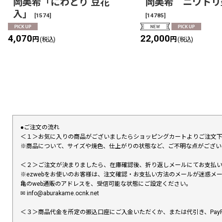
岡美希「にわとり 豆花
岡美希 ニワトリ
入」
[
1574
]
[
14785
]
4,070
22,000
円
円
(税込)
(税込)
●ご注文の流れ
＜１＞お気に入りの商品がございましたらショッピングカートよりご注文
※商品について、サイズや焼色、仕上がりの状態など、ご不明な点がござ
＜２＞ご注文が決まりましたら、在庫確認後、折り返しメールにてお支払
※ezwebをお使いのお客様は、注文確認・お支払い方法のメールが迷惑
亀のweb通販のアドレスを、受信可能な状態にご設定ください。
✉︎ info@aburakame.ocnk.net
＜３＞商品代金を所定の振込口座にご入金いただくか、または代引き、PayP