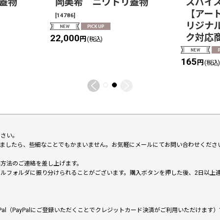
蓋物
岡美希 ニワトリ蓋物
スパイ
【アー
[
14786
]
リジナ
ク対応
22,000
円
(税込)
165
円
(税込
下さい。
いましたら、些細なことでもかまいません。お気軽にメールにてお問い合わせくださ
い方法のご連絡を差し上げます。
メールフォルダに振り分けられることがございます。購入ボタンを押した後、2日以
al（PayPalにご登録いただくことでクレジットカード決済がご利用いただけま