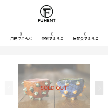
用途でえらぶ
作家でえらぶ
展覧会でえらぶ