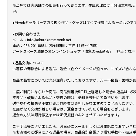
※当店では実店舗での販売も行っております。在庫管理には十分注意を払っ
い。
●当webギャラリーで取り扱う作品・グッズはすべて作家による一点もの
●お問い合わせ先
メール：info@aburakame.ocnk.net
電話：086-201-8884（受付時間：平日 11時〜17時）
アートスペース油亀のオンラインショップ「油亀のweb通販」 担当：柏戸
●返品交換について
お客様の御都合による返品、返金（色やイメージが違った、サイズが合わ
商品の品質については充分注意いたしておりますが、万一不良品・破損があ
一度ご利用になられた商品、商品到着後5日以上経過した場合の返品はお受
不良品・破損による返品・交換の際は、送料を弊社にて負担いたします。
送料以外の損失や手数料および経費は負担しかねますのでご了承ください
在庫がなく交換が難しい場合は、返金させていただく場合もございます。
返金の方法は銀行振込または郵便振替のみとさせていただきます。
ご不明点等ございましたら、お気軽にメールもしくはお電話にてお問い合
※お客様のご都合による返品の場合、商品合計金額より梱包手数料・振込