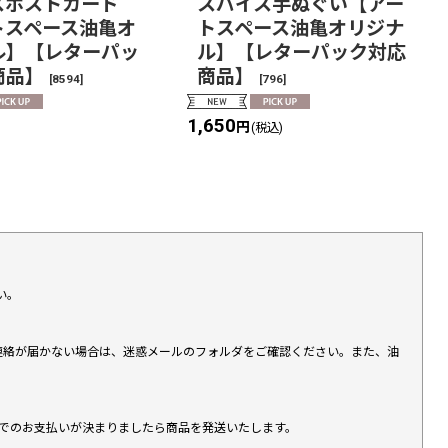
スポストカード
スパイス手ぬぐい【アー
トスペース油亀オ
トスペース油亀オリジナ
ル】【レターパッ
ル】【レターパック対応
商品】
商品】
[
8594
]
[
796
]
1,650
円
)
(税込)
い。
上連絡が届かない場合は、迷惑メールのフォルダをご確認ください。また、油
す）でのお支払いが決まりましたら商品を発送いたします。