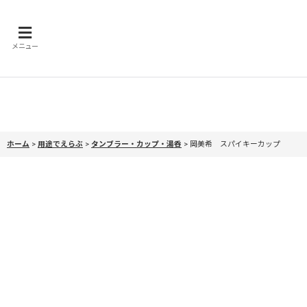
メニュー
ホーム
>
用途でえらぶ
>
タンブラー・カップ・湯呑
>
岡美希 スパイキーカップ