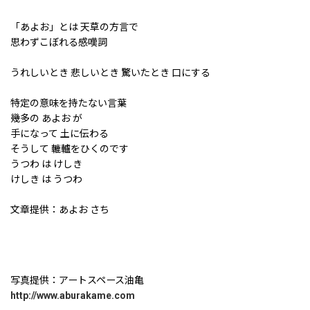
「あよお」とは 天草の方言で
思わずこぼれる感嘆詞
うれしいとき 悲しいとき 驚いたとき 口にする
特定の意味を持たない言葉
幾多の あよお が
手になって 土に伝わる
そうして 轆轤をひくのです
うつわ は けしき
けしき は うつわ
文章提供：あよお さち
写真提供：アートスペース油亀
http://www.aburakame.com