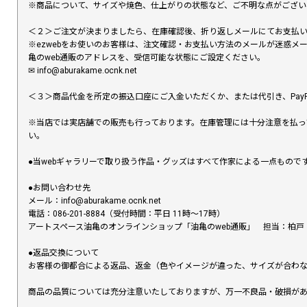
※商品について、サイズや焼色、仕上がりの状態など、ご不明な点がござ
＜２＞ご注文が決まりましたら、在庫確認後、折り返しメールにてお支払
※ezwebをお使いのお客様は、注文確認・お支払い方法のメールが迷惑
亀のweb通販のアドレスを、受信可能な状態にご設定ください。
✉︎ info@aburakame.ocnk.net
＜３＞商品代金を所定の振込口座にご入金いただくか、または代引き、PayP
※当店では実店舗での販売も行っております。在庫管理には十分注意を払っ
い。
●当webギャラリーで取り扱う作品・グッズはすべて作家による一点もの
●お問い合わせ先
メール：info@aburakame.ocnk.net
電話：086-201-8884（受付時間：平日 11時〜17時）
アートスペース油亀のオンラインショップ「油亀のweb通販」 担当：柏戸
●返品交換について
お客様の御都合による返品、返金（色やイメージが違った、サイズが合わ
商品の品質については充分注意いたしておりますが、万一不良品・破損があ