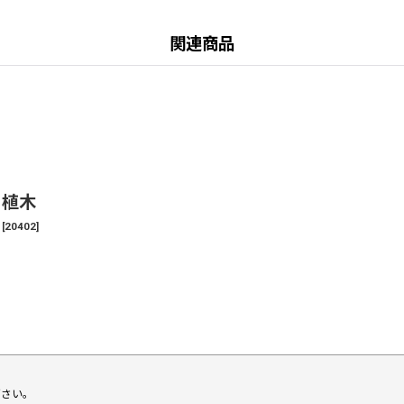
関連商品
 植木
[
20402
]
下さい。