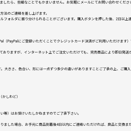
いましたら、些細なことでもかまいません。お気軽にメールにてお問い合わせくださ
い方法のご連絡を差し上げます。
メールフォルダに振り分けられることがございます。購入ボタンを押した後、2日以
al（PayPalにご登録いただくことでクレジットカード決済がご利用いただけま
ておりますが、インターネット上でご注文いただけても、完売商品により即日発送
です。大きさ、色合い、形には一点ずつ多少の違いがありますことご了承の上、ご購
（かしわど）
ない等）はお受けいたしかねますのでご了承下さい。
りました場合、お手元に商品到着後4日以内にご連絡いただければ、良品と交換ま