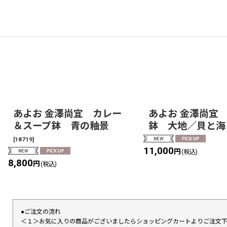
あよお 金澤尚宜 カレー
あよお 金澤尚宜
＆スープ鉢 青の釉景
鉢 大地／貝と海
[
18719
]
11,000
円
(税込)
8,800
円
(税込)
●ご注文の流れ
＜１＞お気に入りの商品がございましたらショッピングカートよりご注文