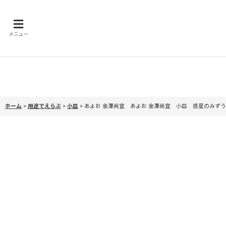
メニュー
ホーム
>
用途でえらぶ
>
小皿
>
あよお 金澤尚宜 あよお 金澤尚宜 小皿 惑星のみず