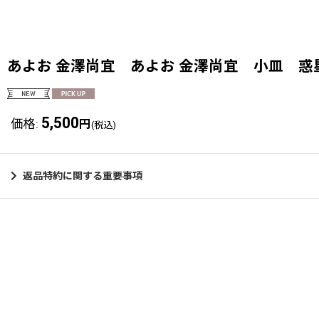
あよお 金澤尚宜 あよお 金澤尚宜 小皿 
5,500
価格
:
円
(税込)
返品特約に関する重要事項