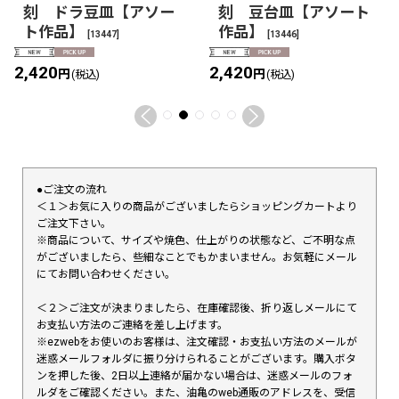
刻 ドラ豆皿【アソー
刻 豆台皿【アソート
ト作品】
作品】
[
13447
]
[
13446
]
2,420
2,420
円
円
(税込)
(税込)
●ご注文の流れ
＜１＞お気に入りの商品がございましたらショッピングカートより
ご注文下さい。
※商品について、サイズや焼色、仕上がりの状態など、ご不明な点
がございましたら、些細なことでもかまいません。お気軽にメール
にてお問い合わせください。
＜２＞ご注文が決まりましたら、在庫確認後、折り返しメールにて
お支払い方法のご連絡を差し上げます。
※ezwebをお使いのお客様は、注文確認・お支払い方法のメールが
迷惑メールフォルダに振り分けられることがございます。購入ボタ
ンを押した後、2日以上連絡が届かない場合は、迷惑メールのフォ
ルダをご確認ください。また、油亀のweb通販のアドレスを、受信