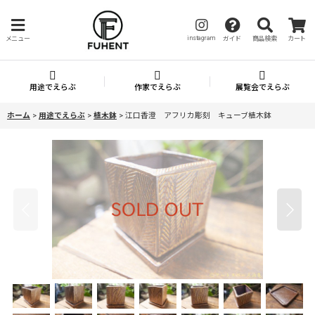
instagram
メニュー
ガイド
商品検索
カート
用途でえらぶ
作家でえらぶ
展覧会でえらぶ
ホーム
>
用途でえらぶ
>
植木鉢
>
江口香澄 アフリカ彫刻 キューブ植木鉢