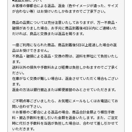
●返品交換について
お客様の御都合による返品、返金（色やイメージが違った、サイズ
が合わない等）はお受けいたしかねますのでご了承下さい。
商品の品質については充分注意いたしておりますが、万一不良品・
破損がありました場合、お手元に商品到着後4日以内にご連絡いた
だければ、良品と交換または返品を賜ります。
一度ご利用になられた商品、商品到着後5日以上経過した場合の返
品はお受けできません。
不良品・破損による返品・交換の際は、送料を弊社にて負担いたし
ます。
送料以外の損失や手数料および経費は負担しかねますのでご了承く
ださい。
在庫がなく交換が難しい場合は、返金させていただく場合もござい
ます。
返金の方法は銀行振込または郵便振替のみとさせていただきます。
ご不明点等ございましたら、お気軽にメールもしくはお電話にてお
問い合わせ下さい。
※お客様のご都合による返品の場合、商品合計金額より梱包手数
料・振込手数料を差し引いた金額を返金いたします。また、ご注文
時に代引き手数料を当店が負担した場合は、合わせて差し引かせて
いただきます。