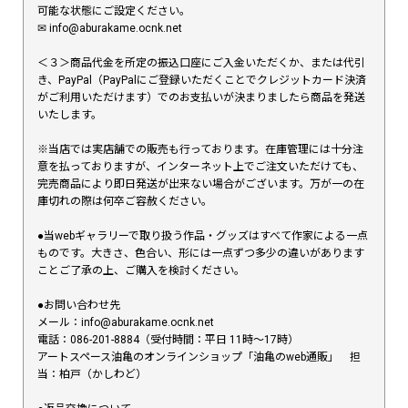
可能な状態にご設定ください。
✉︎ info@aburakame.ocnk.net
＜３＞商品代金を所定の振込口座にご入金いただくか、または代引
き、PayPal（PayPalにご登録いただくことでクレジットカード決済
がご利用いただけます）でのお支払いが決まりましたら商品を発送
いたします。
※当店では実店舗での販売も行っております。在庫管理には十分注
意を払っておりますが、インターネット上でご注文いただけても、
完売商品により即日発送が出来ない場合がございます。万が一の在
庫切れの際は何卒ご容赦ください。
●当webギャラリーで取り扱う作品・グッズはすべて作家による一点
ものです。大きさ、色合い、形には一点ずつ多少の違いがあります
ことご了承の上、ご購入を検討ください。
●お問い合わせ先
メール：info@aburakame.ocnk.net
電話：086-201-8884（受付時間：平日 11時〜17時）
アートスペース油亀のオンラインショップ「油亀のweb通販」 担
当：柏戸（かしわど）