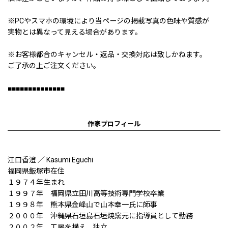
※PCやスマホの環境により当ページの掲載写真の色味や質感が
実物とは異なって見える場合があります。
※お客様都合のキャンセル・返品・交換対応は致しかねます。
ご了承の上ご注文ください。
■■■■■■■■■■■■■■
作家プロフィール
江口香澄 ／ Kasumi Eguchi
福岡県飯塚市在住
１９７４年生まれ
１９９７年 福岡県立田川高等技術専門学校卒業
１９９８年 熊本県金峰山で山本幸一氏に師事
２０００年 沖縄県石垣島石垣焼窯元に指導員として勤務
２００２年 工房を構え、独立