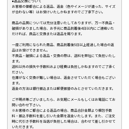
●返品交換について
お客様の御都合による返品、返金（色やイメージが違った、サイズ
が合わない等）はお受けいたしかねますのでご了承下さい。
商品の品質については充分注意いたしておりますが、万一不良品・
破損がありました場合、お手元に商品到着後4日以内にご連絡いた
だければ、良品と交換または返品を賜ります。
一度ご利用になられた商品、商品到着後5日以上経過した場合の返
品はお受けできません。
不良品・破損による返品・交換の際は、送料を弊社にて負担いたし
ます。
送料以外の損失や手数料および経費は負担しかねますのでご了承く
ださい。
在庫がなく交換が難しい場合は、返金させていただく場合もござい
ます。
返金の方法は銀行振込または郵便振替のみとさせていただきます。
ご不明点等ございましたら、お気軽にメールもしくはお電話にてお
問い合わせ下さい。
※お客様のご都合による返品の場合、商品合計金額より梱包手数
料・振込手数料を差し引いた金額を返金いたします。また、ご注文
時に代引き手数料を当店が負担した場合は、合わせて差し引かせて
いただきます。