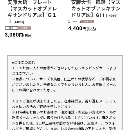
安藤大悟 プレート
安藤大悟 風鈴【マス
【マスカットオブアレ
カットオブアレキサン
キサンドリア灰】Ｇ１
ドリア灰】G11
[
14004
]
１
[
14869
]
4,400
円
(税込)
3,080
円
(税込)
●ご注文の流れ
＜１＞お気に入りの商品がございましたらショッピングカートより
ご注文下さい。
※商品について、サイズや焼色、仕上がりの状態など、ご不明な点
がございましたら、些細なことでもかまいません。お気軽にメール
にてお問い合わせください。
＜２＞ご注文が決まりましたら、在庫確認後、折り返しメールにて
お支払い方法のご連絡を差し上げます。
※ezwebをお使いのお客様は、注文確認・お支払い方法のメールが
迷惑メールフォルダに振り分けられることがございます。購入ボタ
ンを押した後、2日以上連絡が届かない場合は、迷惑メールのフォ
ルダをご確認ください。また、油亀のweb通販のアドレスを、受信