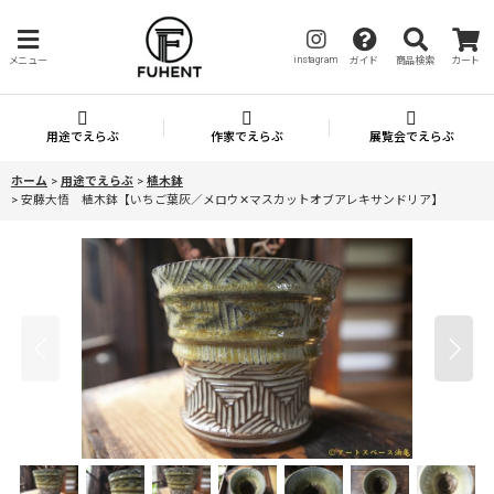
instagram
メニュー
ガイド
商品検索
カート
用途でえらぶ
作家でえらぶ
展覧会でえらぶ
ホーム
>
用途でえらぶ
>
植木鉢
>
安藤大悟 植木鉢【いちご葉灰／メロウ✕マスカットオブアレキサンドリア】