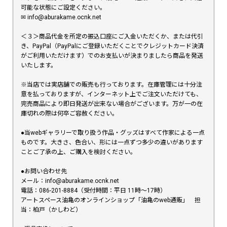
可能な状態にご設定ください。
✉︎ info@aburakame.ocnk.net
＜３＞商品代金を所定の振込口座にご入金いただくか、または代引
き、PayPal（PayPalにご登録いただくことでクレジットカード決済
がご利用いただけます）でのお支払いが決まりましたら商品を発送
いたします。
※当店では実店舗での販売も行っております。在庫管理には十分注
意を払っておりますが、インターネット上でご注文いただけても、
完売商品により即日発送が出来ない場合がございます。万が一の在
庫切れの際は何卒ご容赦ください。
●当webギャラリーで取り扱う作品・グッズはすべて作家による一点
ものです。大きさ、色合い、形には一点ずつ多少の違いがあります
ことご了承の上、ご購入を検討ください。
●お問い合わせ先
メール：info@aburakame.ocnk.net
電話：086-201-8884（受付時間：平日 11時〜17時）
アートスペース油亀のオンラインショップ「油亀のweb通販」 担
当：柏戸（かしわど）