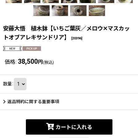
安藤大悟 植木鉢【いちご葉灰／メロウ✕マスカッ
トオブアレキサンドリア】
[
20396
]
38,500
価格
:
円
(税込)
数量
:
返品特約に関する重要事項
カートに入れる