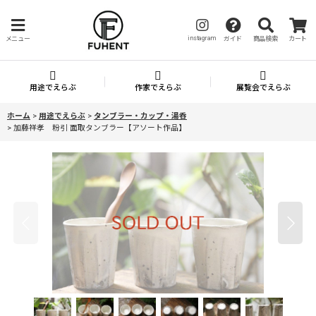
instagram
メニュー
ガイド
商品検索
カート
用途でえらぶ
作家でえらぶ
展覧会でえらぶ
ホーム
>
用途でえらぶ
>
タンブラー・カップ・湯呑
>
加藤祥孝 粉引 面取タンブラー【アソート作品】