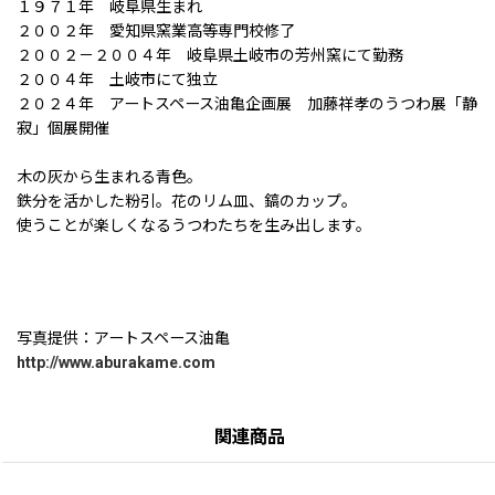
１９７１年 岐阜県生まれ
２００２年 愛知県窯業高等専門校修了
２００２－２００４年 岐阜県土岐市の芳州窯にて勤務
２００４年 土岐市にて独立
２０２４年 アートスペース油亀企画展 加藤祥孝のうつわ展「静
寂」個展開催
木の灰から生まれる青色。
鉄分を活かした粉引。花のリム皿、鎬のカップ。
使うことが楽しくなるうつわたちを生み出します。
写真提供：アートスペース油亀
http://www.aburakame.com
関連商品