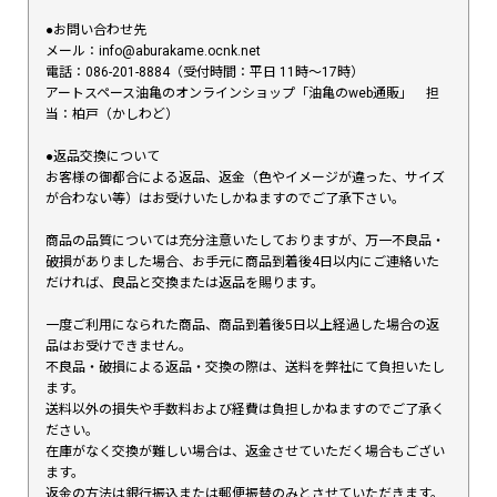
●お問い合わせ先
メール：info@aburakame.ocnk.net
電話：086-201-8884（受付時間：平日 11時〜17時）
アートスペース油亀のオンラインショップ「油亀のweb通販」 担
当：柏戸（かしわど）
●返品交換について
お客様の御都合による返品、返金（色やイメージが違った、サイズ
が合わない等）はお受けいたしかねますのでご了承下さい。
商品の品質については充分注意いたしておりますが、万一不良品・
破損がありました場合、お手元に商品到着後4日以内にご連絡いた
だければ、良品と交換または返品を賜ります。
一度ご利用になられた商品、商品到着後5日以上経過した場合の返
品はお受けできません。
不良品・破損による返品・交換の際は、送料を弊社にて負担いたし
ます。
送料以外の損失や手数料および経費は負担しかねますのでご了承く
ださい。
在庫がなく交換が難しい場合は、返金させていただく場合もござい
ます。
返金の方法は銀行振込または郵便振替のみとさせていただきます。