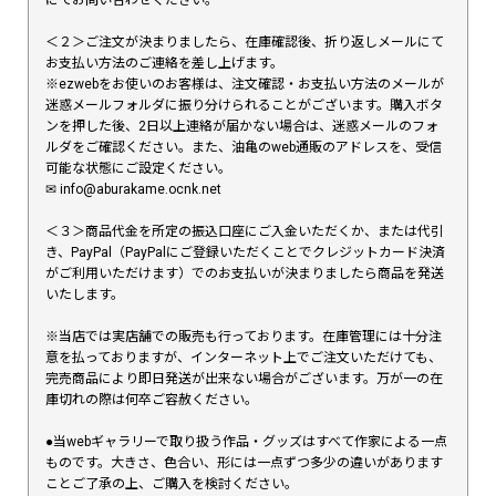
＜２＞ご注文が決まりましたら、在庫確認後、折り返しメールにて
お支払い方法のご連絡を差し上げます。
※ezwebをお使いのお客様は、注文確認・お支払い方法のメールが
迷惑メールフォルダに振り分けられることがございます。購入ボタ
ンを押した後、2日以上連絡が届かない場合は、迷惑メールのフォ
ルダをご確認ください。また、油亀のweb通販のアドレスを、受信
可能な状態にご設定ください。
✉︎ info@aburakame.ocnk.net
＜３＞商品代金を所定の振込口座にご入金いただくか、または代引
き、PayPal（PayPalにご登録いただくことでクレジットカード決済
がご利用いただけます）でのお支払いが決まりましたら商品を発送
いたします。
※当店では実店舗での販売も行っております。在庫管理には十分注
意を払っておりますが、インターネット上でご注文いただけても、
完売商品により即日発送が出来ない場合がございます。万が一の在
庫切れの際は何卒ご容赦ください。
●当webギャラリーで取り扱う作品・グッズはすべて作家による一点
ものです。大きさ、色合い、形には一点ずつ多少の違いがあります
ことご了承の上、ご購入を検討ください。