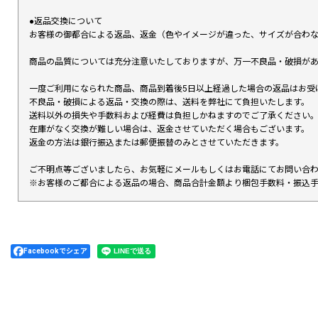
●返品交換について
お客様の御都合による返品、返金（色やイメージが違った、サイズが合わ
商品の品質については充分注意いたしておりますが、万一不良品・破損があ
一度ご利用になられた商品、商品到着後5日以上経過した場合の返品はお受
不良品・破損による返品・交換の際は、送料を弊社にて負担いたします。
送料以外の損失や手数料および経費は負担しかねますのでご了承ください
在庫がなく交換が難しい場合は、返金させていただく場合もございます。
返金の方法は銀行振込または郵便振替のみとさせていただきます。
ご不明点等ございましたら、お気軽にメールもしくはお電話にてお問い合
※お客様のご都合による返品の場合、商品合計金額より梱包手数料・振込
Facebookでシェア