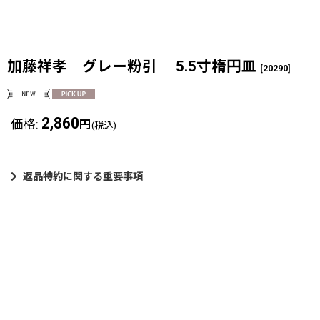
加藤祥孝 グレー粉引 5.5寸楕円皿
[
20290
]
2,860
価格
:
円
(税込)
返品特約に関する重要事項