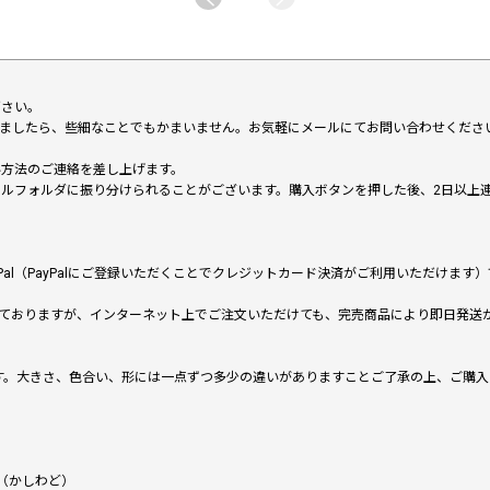
下さい。
いましたら、些細なことでもかまいません。お気軽にメールにてお問い合わせくださ
い方法のご連絡を差し上げます。
メールフォルダに振り分けられることがございます。購入ボタンを押した後、2日以
al（PayPalにご登録いただくことでクレジットカード決済がご利用いただけま
ておりますが、インターネット上でご注文いただけても、完売商品により即日発送
です。大きさ、色合い、形には一点ずつ多少の違いがありますことご了承の上、ご購
（かしわど）