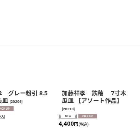
 グレー粉引 8.5
加藤祥孝 鉄釉 7寸木
長皿
瓜皿 【アソート作品】
[
20206
]
[
20310
]
税込)
4,400
円
(税込)