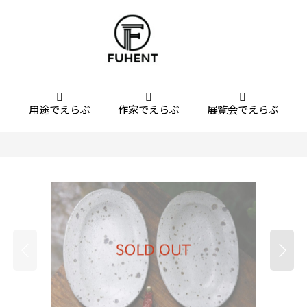
用途でえらぶ
作家でえらぶ
展覧会でえらぶ