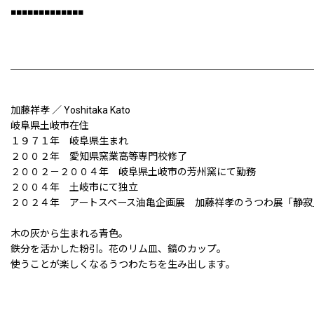
■■■■■■■■■■■■■
加藤祥孝 ／ Yoshitaka Kato
岐阜県土岐市在住
１９７１年 岐阜県生まれ
２００２年 愛知県窯業高等専門校修了
２００２－２００４年 岐阜県土岐市の芳州窯にて勤務
２００４年 土岐市にて独立
２０２４年 アートスペース油亀企画展 加藤祥孝のうつわ展「静寂
木の灰から生まれる青色。
鉄分を活かした粉引。花のリム皿、鎬のカップ。
使うことが楽しくなるうつわたちを生み出します。