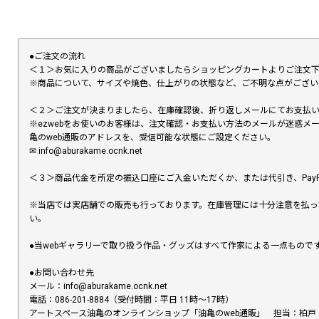
●ご注文の流れ
＜１＞お気に入りの商品がございましたらショッピングカートよりご注文
※商品について、サイズや焼色、仕上がりの状態など、ご不明な点がござ
＜２＞ご注文が決まりましたら、在庫確認後、折り返しメールにてお支払
※ezwebをお使いのお客様は、注文確認・お支払い方法のメールが迷惑
亀のweb通販のアドレスを、受信可能な状態にご設定ください。
✉︎ info@aburakame.ocnk.net
＜３＞商品代金を所定の振込口座にご入金いただくか、または代引き、PayP
※当店では実店舗での販売も行っております。在庫管理には十分注意を払っ
い。
●当webギャラリーで取り扱う作品・グッズはすべて作家による一点もの
●お問い合わせ先
メール：info@aburakame.ocnk.net
電話：086-201-8884（受付時間：平日 11時〜17時）
アートスペース油亀のオンラインショップ「油亀のweb通販」 担当：柏戸