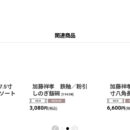
関連商品
7.5寸
加藤祥孝 鉄釉／粉引
加藤祥孝
ソート
しのぎ飯碗
寸八角
[
19438
]
3,080
6,600
円
円
(税込)
(