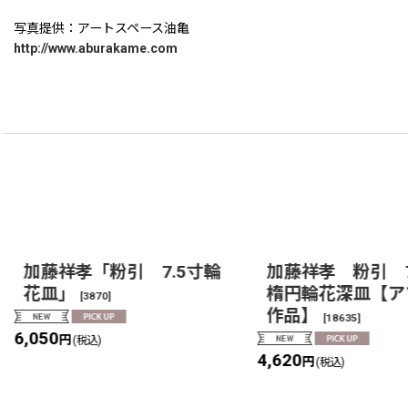
写真提供：アートスペース油亀
http://www.aburakame.com
加藤祥孝「粉引 7.5寸輪
加藤祥孝 粉引 
花皿」
楕円輪花深皿【ア
[
3870
]
作品】
[
18635
]
6,050
円
(税込)
4,620
円
(税込)