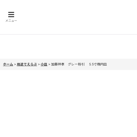
メニュー
ホーム
>
用途でえらぶ
>
小皿
>
加藤祥孝 グレー粉引 5.5寸楕円皿