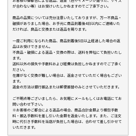
お客様の御都合による返品、返金（色やイメージが違った、サイズ
が合わない等）はお受けいたしかねますのでご了承下さい。
商品の品質については充分注意いたしておりますが、万一不良品・
破損がありました場合、お手元に商品到着後4日以内にご連絡いた
だければ、良品と交換または返品を賜ります。
一度ご利用になられた商品、商品到着後5日以上経過した場合の返
品はお受けできません。
不良品・破損による返品・交換の際は、送料を弊社にて負担いたし
ます。
送料以外の損失や手数料および経費は負担しかねますのでご了承く
ださい。
在庫がなく交換が難しい場合は、返金させていただく場合もござい
ます。
返金の方法は銀行振込または郵便振替のみとさせていただきます。
ご不明点等ございましたら、お気軽にメールもしくはお電話にてお
問い合わせ下さい。
※お客様のご都合による返品の場合、商品合計金額より梱包手数
料・振込手数料を差し引いた金額を返金いたします。また、ご注文
時に代引き手数料を当店が負担した場合は、合わせて差し引かせて
いただきます。