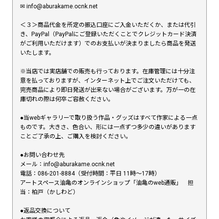
✉︎ info@aburakame.ocnk.net
＜３＞商品代金を所定の振込口座にご入金いただくか、または代引
き、PayPal（PayPalにご登録いただくことでクレジットカード決済
がご利用いただけます）でのお支払いが決まりましたら商品を発送
いたします。
※当店では実店舗での販売も行っております。在庫管理には十分注
意を払っておりますが、インターネット上でご注文いただけても、
完売商品により即日発送が出来ない場合がございます。万が一の在
庫切れの際は何卒ご容赦ください。
●当webギャラリーで取り扱う作品・グッズはすべて作家による一点
ものです。大きさ、色合い、形には一点ずつ多少の違いがあります
ことご了承の上、ご購入を検討ください。
●お問い合わせ先
メール：info@aburakame.ocnk.net
電話：086-201-8884（受付時間：平日 11時〜17時）
アートスペース油亀のオンラインショップ「油亀のweb通販」 担
当：柏戸（かしわど）
●返品交換について