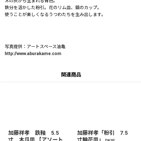
木の灰から生まれる青色。
鉄分を活かした粉引。花のリム皿、鎬のカップ。
使うことが楽しくなるうつわたちを生み出します。
写真提供：アートスペース油亀
http://www.aburakame.com
関連商品
加藤祥孝 鉄釉 5.5
加藤祥孝「粉引 7.5
寸 木瓜皿 【アソート
寸輪花皿」
[
3870
]