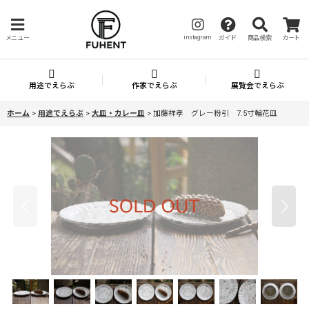
instagram
メニュー
ガイド
商品検索
カート
用途でえらぶ
作家でえらぶ
展覧会でえらぶ
ホーム
>
用途でえらぶ
>
大皿・カレー皿
>
加藤祥孝 グレー粉引 7.5寸輪花皿