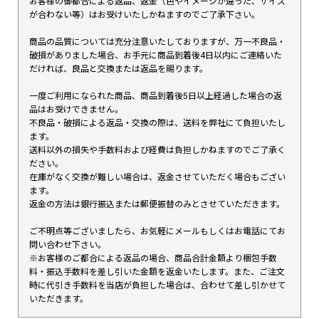
お客様の御都合による返品、返金（色やイメージが違った、サイズ
が合わない等）はお受けいたしかねますのでご了承下さい。
商品の品質については充分注意いたしておりますが、万一不良品・
破損がありました場合、お手元に商品到着後4日以内にご連絡いた
だければ、良品と交換または返品を賜ります。
一度ご利用になられた商品、商品到着後5日以上経過した場合の返
品はお受けできません。
不良品・破損による返品・交換の際は、送料を弊社にて負担いたし
ます。
送料以外の損失や手数料および経費は負担しかねますのでご了承く
ださい。
在庫がなく交換が難しい場合は、返金させていただく場合もござい
ます。
返金の方法は銀行振込または郵便振替のみとさせていただきます。
ご不明点等ございましたら、お気軽にメールもしくはお電話にてお
問い合わせ下さい。
※お客様のご都合による返品の場合、商品合計金額より梱包手数
料・振込手数料を差し引いた金額を返金いたします。また、ご注文
時に代引き手数料を当店が負担した場合は、合わせて差し引かせて
いただきます。