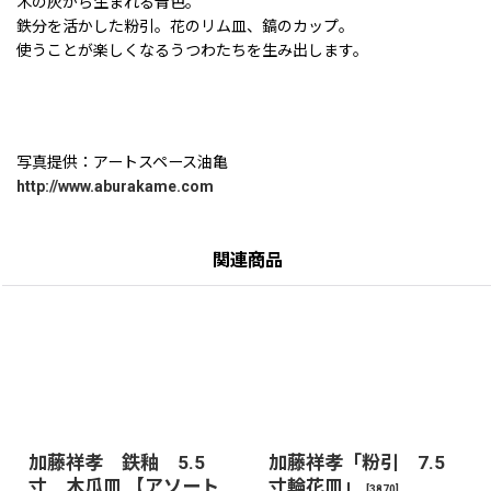
木の灰から生まれる青色。
鉄分を活かした粉引。花のリム皿、鎬のカップ。
使うことが楽しくなるうつわたちを生み出します。
写真提供：アートスペース油亀
http://www.aburakame.com
関連商品
加藤祥孝 鉄釉 5.5
加藤祥孝「粉引 7.5
寸 木瓜皿 【アソート
寸輪花皿」
[
3870
]