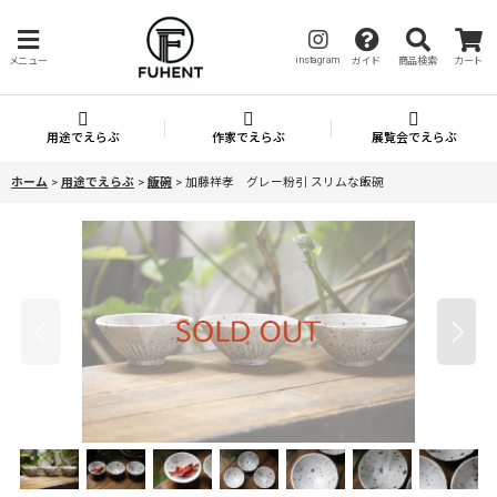
instagram
メニュー
ガイド
商品検索
カート
用途でえらぶ
作家でえらぶ
展覧会でえらぶ
ホーム
>
用途でえらぶ
>
飯碗
>
加藤祥孝 グレー粉引 スリムな飯碗