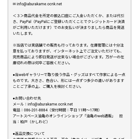
✉︎ info@aburakame.ocnk.net
＜３＞商品代金を所定の振込口座にご入金いただくか、または代引
き、PayPal（PayPalにご登録いただくことでクレジットカード決済
がご利用いただけます）でのお支払いが決まりましたら商品を発送
いたします。
※当店では実店舗での販売も行っております。在庫管理には十分注
意を払っておりますが、インターネット上でご注文いただけても、
完売商品により即日発送が出来ない場合がございます。万が一の在
庫切れの際は何卒ご容赦ください。
●当webギャラリーで取り扱う作品・グッズはすべて作家による一点
ものです。大きさ、色合い、形には一点ずつ多少の違いがあります
ことご了承の上、ご購入を検討ください。
●お問い合わせ先
メール：info@aburakame.ocnk.net
電話：086-201-8884（受付時間：平日 11時〜17時）
アートスペース油亀のオンラインショップ「油亀のweb通販」 担
当：柏戸（かしわど）
●返品交換について