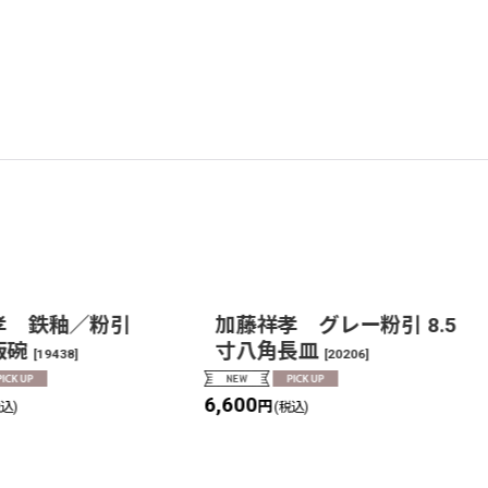
孝 鉄釉／粉引
加藤祥孝 グレー粉引 8.5
飯碗
寸八角長皿
[
19438
]
[
20206
]
6,600
円
税込)
(税込)