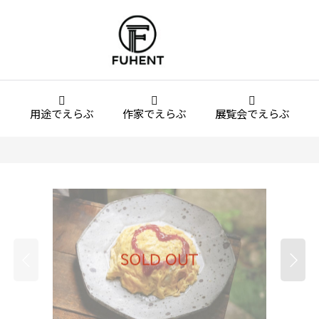
用途でえらぶ
作家でえらぶ
展覧会でえらぶ