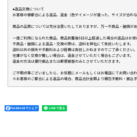
●返品交換について
お客様の御都合による返品、返金（色やイメージが違った、サイズが合わ
商品の品質については充分注意いたしておりますが、万一不良品・破損があ
一度ご利用になられた商品、商品到着後5日以上経過した場合の返品はお受
不良品・破損による返品・交換の際は、送料を弊社にて負担いたします。
送料以外の損失や手数料および経費は負担しかねますのでご了承ください
在庫がなく交換が難しい場合は、返金させていただく場合もございます。
返金の方法は銀行振込または郵便振替のみとさせていただきます。
ご不明点等ございましたら、お気軽にメールもしくはお電話にてお問い合
※お客様のご都合による返品の場合、商品合計金額より梱包手数料・振込
Facebookでシェア