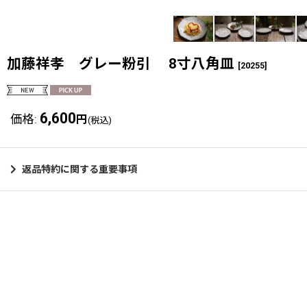
加藤祥孝 グレー粉引 8寸八角皿
[
20255
]
6,600
価格
:
円
(税込)
返品特約に関する重要事項