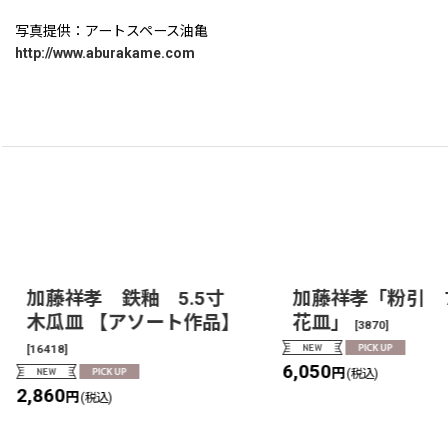
写真提供：アートスペース油亀
http://www.aburakame.com
加藤祥孝 鉄釉 5.5寸
加藤祥孝「粉引 7
木瓜皿 【アソート作品】
花皿」
[
3870
]
[
16418
]
6,050
円
(税込)
2,860
円
(税込)