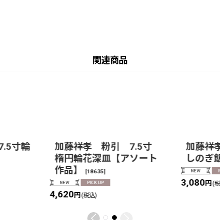
関連商品
.5寸輪
加藤祥孝 粉引 7.5寸
加藤祥
楕円輪花深皿【アソート
しのぎ
作品】
[
18635
]
3,080
円
(
4,620
円
(税込)