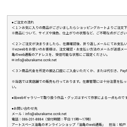
●ご注文の流れ
＜１＞お気に入りの商品がございましたらショッピングカートよりご注文
※商品について、サイズや焼色、仕上がりの状態など、ご不明な点がござ
＜２＞ご注文が決まりましたら、在庫確認後、折り返しメールにてお支払
※ezwebをお使いのお客様は、注文確認・お支払い方法のメールが迷惑
亀のweb通販のアドレスを、受信可能な状態にご設定ください。
✉︎ info@aburakame.ocnk.net
＜３＞商品代金を所定の振込口座にご入金いただくか、または代引き、PayP
※当店では実店舗での販売も行っております。在庫管理には十分注意を払っ
い。
●当webギャラリーで取り扱う作品・グッズはすべて作家による一点もの
●お問い合わせ先
メール：info@aburakame.ocnk.net
電話：086-201-8884（受付時間：平日 11時〜17時）
アートスペース油亀のオンラインショップ「油亀のweb通販」 担当：柏戸