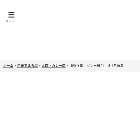
メニュー
ホーム
>
用途でえらぶ
>
大皿・カレー皿
>
加藤祥孝 グレー粉引 8寸八角皿