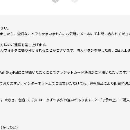
下さい。
いましたら、些細なことでもかまいません。お気軽にメールにてお問い合わせくださ
い方法のご連絡を差し上げます。
メールフォルダに振り分けられることがございます。購入ボタンを押した後、2日以
al（PayPalにご登録いただくことでクレジットカード決済がご利用いただけま
ておりますが、インターネット上でご注文いただけても、完売商品により即日発送
です。大きさ、色合い、形には一点ずつ多少の違いがありますことご了承の上、ご購
（かしわど）