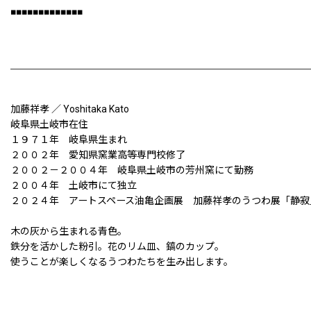
■■■■■■■■■■■■■
加藤祥孝 ／ Yoshitaka Kato
岐阜県土岐市在住
１９７１年 岐阜県生まれ
２００２年 愛知県窯業高等専門校修了
２００２－２００４年 岐阜県土岐市の芳州窯にて勤務
２００４年 土岐市にて独立
２０２４年 アートスペース油亀企画展 加藤祥孝のうつわ展「静寂
木の灰から生まれる青色。
鉄分を活かした粉引。花のリム皿、鎬のカップ。
使うことが楽しくなるうつわたちを生み出します。