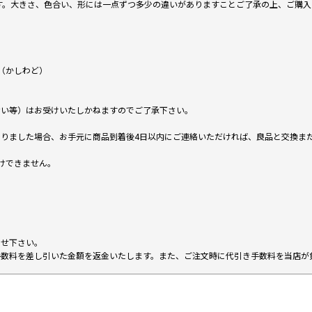
です。大きさ、色合い、形には一点ずつ多少の違いがありますことご了承の上、ご購
（かしわど）
ない等）はお受けいたしかねますのでご了承下さい。
りました場合、お手元に商品到着後4日以内にご連絡いただければ、良品と交換ま
けできません。
。
わせ下さい。
手数料を差し引いた金額を返金いたします。また、ご注文時に代引き手数料を当店が