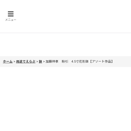
メニュー
ホーム
>
用途でえらぶ
>
鉢
>
加藤祥孝 粉引 4.5寸花形鉢【アソート作品】