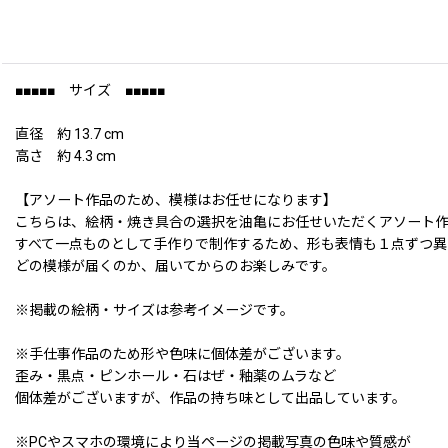
■■■■■ サイズ ■■■■■
直径 約 13.7 cm
高さ 約 4.3 cm
【アソート作品のため、模様はお任せになります】
こちらは、絵柄・焼き具合の選択を油亀にお任せいただくアソート
すべて一点ものとして手作りで制作するため、形も表情も１点ずつ異
どの模様が届くのか、届いてからのお楽しみです。
※掲載の絵柄・サイズは参考イメージです。
※手仕事作品のため形や色味に個体差がございます。
歪み・黒点・ピンホール・石はぜ・釉薬のムラなど
個体差がございますが、作品の持ち味として出品しています。
※PCやスマホの環境により当ページの掲載写真の色味や質感が