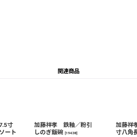
関連商品
7.5寸
加藤祥孝 鉄釉／粉引
加藤祥孝
ソート
しのぎ飯碗
寸八角
[
19438
]