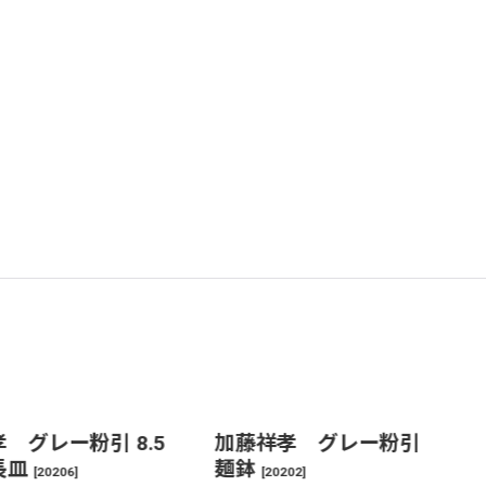
 グレー粉引 8.5
加藤祥孝 グレー粉引
長皿
麺鉢
[
20206
]
[
20202
]