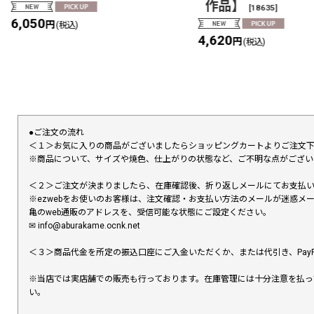
作品】
[
18635
]
6,050
円
(税込)
4,620
円
(税込)
●ご注文の流れ
＜１＞お気に入りの商品がございましたらショッピングカートよりご注文
※商品について、サイズや焼色、仕上がりの状態など、ご不明な点がござ
＜２＞ご注文が決まりましたら、在庫確認後、折り返しメールにてお支払
※ezwebをお使いのお客様は、注文確認・お支払い方法のメールが迷惑
亀のweb通販のアドレスを、受信可能な状態にご設定ください。
✉︎ info@aburakame.ocnk.net
＜３＞商品代金を所定の振込口座にご入金いただくか、または代引き、PayP
※当店では実店舗での販売も行っております。在庫管理には十分注意を払っ
い。