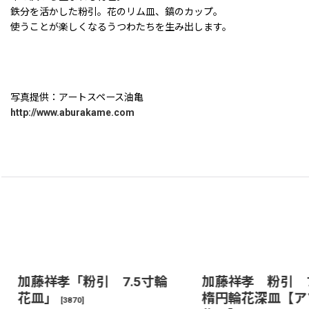
鉄分を活かした粉引。花のリム皿、鎬のカップ。
使うことが楽しくなるうつわたちを生み出します。
写真提供：アートスペース油亀
http://www.aburakame.com
加藤祥孝「粉引 7.5寸輪
加藤祥孝 粉引 
花皿」
楕円輪花深皿【ア
[
3870
]