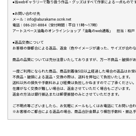
●当webギャラリーで取り扱う作品・グッズはすべて作家による一点もの
●お問い合わせ先
メール：info@aburakame.ocnk.net
電話：086-201-8884（受付時間：平日 11時〜17時）
アートスペース油亀のオンラインショップ「油亀のweb通販」 担当：柏戸
●返品交換について
お客様の御都合による返品、返金（色やイメージが違った、サイズが合わ
商品の品質については充分注意いたしておりますが、万一不良品・破損があ
一度ご利用になられた商品、商品到着後5日以上経過した場合の返品はお受
不良品・破損による返品・交換の際は、送料を弊社にて負担いたします。
送料以外の損失や手数料および経費は負担しかねますのでご了承ください
在庫がなく交換が難しい場合は、返金させていただく場合もございます。
返金の方法は銀行振込または郵便振替のみとさせていただきます。
ご不明点等ございましたら、お気軽にメールもしくはお電話にてお問い合
※お客様のご都合による返品の場合、商品合計金額より梱包手数料・振込