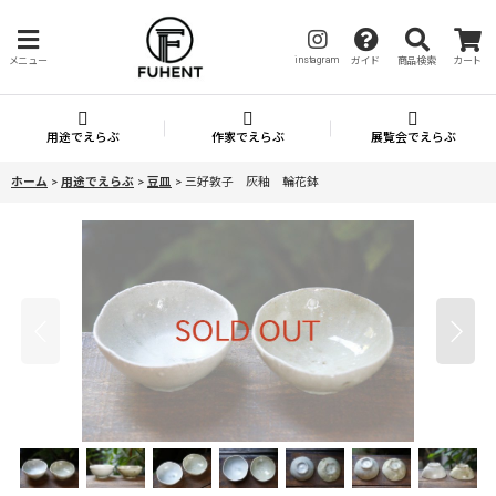
instagram
メニュー
ガイド
商品検索
カート
用途でえらぶ
作家でえらぶ
展覧会でえらぶ
ホーム
>
用途でえらぶ
>
豆皿
>
三好敦子 灰釉 輪花鉢