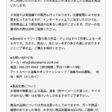
がご利用いただけます）でのお支払いが決まりましたら商品を発送
いたします。
※当店では実店舗での販売も行っております。在庫管理には十分注
意を払っておりますが、インターネット上でご注文いただけても、
完売商品により即日発送が出来ない場合がございます。万が一の在
庫切れの際は何卒ご容赦ください。
●当webギャラリーで取り扱う作品・グッズはすべて作家による一点
ものです。大きさ、色合い、形には一点ずつ多少の違いがあります
ことご了承の上、ご購入を検討ください。
●お問い合わせ先
メール：info@aburakame.ocnk.net
電話：086-201-8884（受付時間：平日 11時〜17時）
アートスペース油亀のオンラインショップ「油亀のweb通販」 担
当：柏戸（かしわど）
●返品交換について
お客様の御都合による返品、返金（色やイメージが違った、サイズ
が合わない等）はお受けいたしかねますのでご了承下さい。
商品の品質については充分注意いたしておりますが、万一不良品・
破損がありました場合、お手元に商品到着後4日以内にご連絡いた