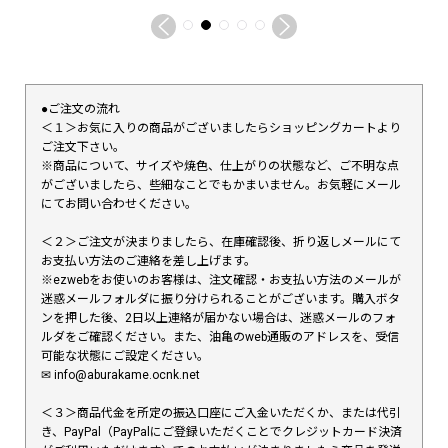
●ご注文の流れ
＜１＞お気に入りの商品がございましたらショッピングカートより
ご注文下さい。
※商品について、サイズや焼色、仕上がりの状態など、ご不明な点
がございましたら、些細なことでもかまいません。お気軽にメール
にてお問い合わせください。
＜２＞ご注文が決まりましたら、在庫確認後、折り返しメールにて
お支払い方法のご連絡を差し上げます。
※ezwebをお使いのお客様は、注文確認・お支払い方法のメールが
迷惑メールフォルダに振り分けられることがございます。購入ボタ
ンを押した後、2日以上連絡が届かない場合は、迷惑メールのフォ
ルダをご確認ください。また、油亀のweb通販のアドレスを、受信
可能な状態にご設定ください。
✉︎ info@aburakame.ocnk.net
＜３＞商品代金を所定の振込口座にご入金いただくか、または代引
き、PayPal（PayPalにご登録いただくことでクレジットカード決済