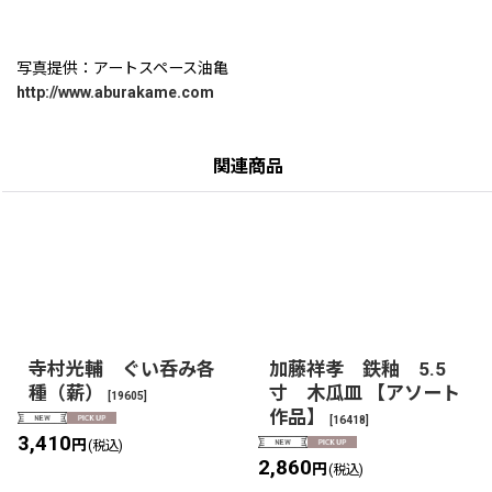
写真提供：アートスペース油亀
http://www.aburakame.com
関連商品
寺村光輔 ぐい呑み各
加藤祥孝 鉄釉 5.5
種（薪）
寸 木瓜皿 【アソート
[
19605
]
作品】
[
16418
]
3,410
円
(税込)
2,860
円
(税込)