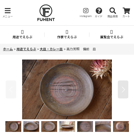
instagram
メニュー
ガイド
商品検索
カート
用途でえらぶ
作家でえらぶ
展覧会でえらぶ
ホーム
>
用途でえらぶ
>
大皿・カレー皿
>
高力芳照 備前 皿