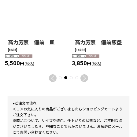
高力芳照 備前 皿
高力芳照 備前飯盌
[
8658
]
[
14962
]
5,500
3,850
円
円
(税込)
(税込)
●ご注文の流れ
＜１＞お気に入りの商品がございましたらショッピングカートより
ご注文下さい。
※商品について、サイズや焼色、仕上がりの状態など、ご不明な点
がございましたら、些細なことでもかまいません。お気軽にメール
にてお問い合わせください。