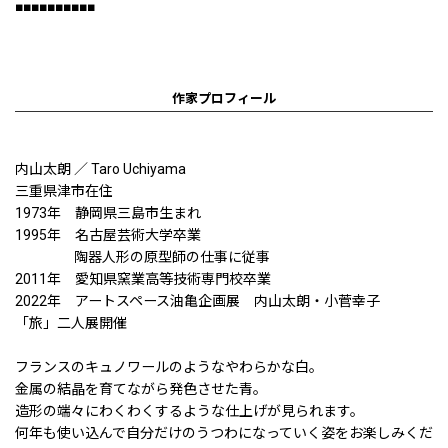
■■■■■■■■■■
作家プロフィール
内山太朗 ／ Taro Uchiyama
三重県津市在住
1973年 静岡県三島市生まれ
1995年 名古屋芸術大学卒業
陶器人形の原型師の仕事に従事
2011年 愛知県窯業高等技術専門校卒業
2022年 アートスペース油亀企画展 内山太朗・小菅幸子
「旅」二人展開催
フランスのキュノワールのようなやわらかな白。
金属の結晶を育てながら発色させた青。
造形の端々にわくわくするような仕上げが見られます。
何年も使い込んで自分だけのうつわになっていく姿をお楽しみくだ