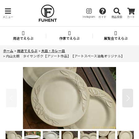
instagram
メニュー
ガイド
商品検索
カート
用途でえらぶ
作家でえらぶ
展覧会でえらぶ
ホーム
>
用途でえらぶ
>
大皿・カレー皿
>
内山太朗 タイサンボク【アソート作品】【アートスペース油亀オリジナル】