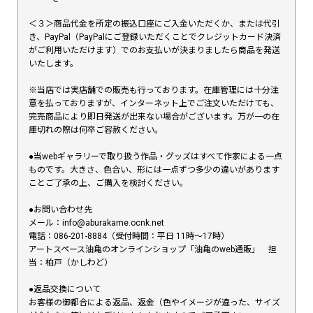
＜３＞商品代金を所定の振込口座にご入金いただくか、または代引
き、PayPal（PayPalにご登録いただくことでクレジットカード決済
がご利用いただけます）でのお支払いが決まりましたら商品を発送
いたします。
※当店では実店舗での販売も行っております。在庫管理には十分注
意を払っておりますが、インターネット上でご注文いただけても、
完売商品により即日発送が出来ない場合がございます。万が一の在
庫切れの際は何卒ご容赦ください。
●当webギャラリーで取り扱う作品・グッズはすべて作家による一点
ものです。大きさ、色合い、形には一点ずつ多少の違いがあります
ことご了承の上、ご購入を検討ください。
●お問い合わせ先
メール：info@aburakame.ocnk.net
電話：086-201-8884（受付時間：平日 11時〜17時）
アートスペース油亀のオンラインショップ「油亀のweb通販」 担
当：柏戸（かしわど）
●返品交換について
お客様の御都合による返品、返金（色やイメージが違った、サイズ