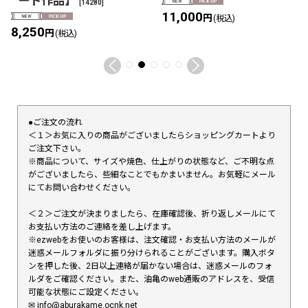
ート作品】
[
14280
]
11,000
円
(税込)
8,250
円
(税込)
●ご注文の流れ
＜１＞お気に入りの商品がございましたらショッピングカートより
ご注文下さい。
※商品について、サイズや焼色、仕上がりの状態など、ご不明な点
がございましたら、些細なことでもかまいません。お気軽にメール
にてお問い合わせください。
＜２＞ご注文が決まりましたら、在庫確認後、折り返しメールにて
お支払い方法のご連絡を差し上げます。
※ezwebをお使いのお客様は、注文確認・お支払い方法のメールが
迷惑メールフォルダに振り分けられることがございます。購入ボタ
ンを押した後、2日以上連絡が届かない場合は、迷惑メールのフォ
ルダをご確認ください。また、油亀のweb通販のアドレスを、受信
可能な状態にご設定ください。
✉︎ info@aburakame.ocnk.net