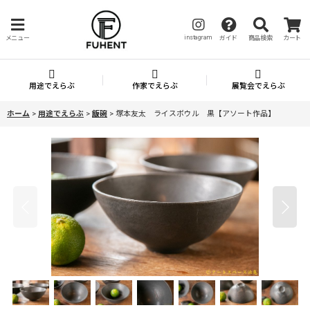
instagram
メニュー
ガイド
商品検索
カート
用途でえらぶ
作家でえらぶ
展覧会でえらぶ
ホーム
>
用途でえらぶ
>
飯碗
>
塚本友太 ライスボウル 黒【アソート作品】