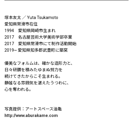
塚本友太 ／ Yuta Tsukamoto
愛知県常滑市在住
1994 愛知県岡崎市生まれ
2017 名古屋芸術大学美術学部卒業
2017 愛知県常滑市にて制作活動開始
2019~ 愛知県知多郡武豊町に築窯
優美なフォルムは、確かな造形力と、
日々研鑽を積みたゆまぬ努力を
続けてきたからこそ生まれる。
静謐なる雰囲気を湛えたうつわに、
心を奪われる。
写真提供：アートスペース油亀
http://www.aburakame.com