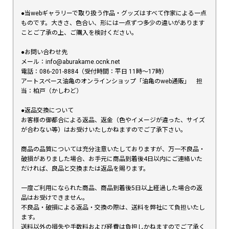
●当webギャラリーで取り扱う作品・グッズはすべて作家による一点
ものです。大きさ、色合い、形には一点ずつ多少の違いがあります
ことご了承の上、ご購入を検討ください。
●お問い合わせ先
メール：info@aburakame.ocnk.net
電話：086-201-8884（受付時間：平日 11時〜17時）
アートスペース油亀のオンラインショップ「油亀のweb通販」 担
当：柏戸（かしわど）
●返品交換について
お客様の御都合による返品、返金（色やイメージが違った、サイズ
が合わない等）はお受けいたしかねますのでご了承下さい。
商品の品質については充分注意いたしておりますが、万一不良品・
破損がありました場合、お手元に商品到着後4日以内にご連絡いた
だければ、良品と交換または返品を賜ります。
一度ご利用になられた商品、商品到着後5日以上経過した場合の返
品はお受けできません。
不良品・破損による返品・交換の際は、送料を弊社にて負担いたし
ます。
送料以外の損失や手数料および経費は負担しかねますのでご了承く