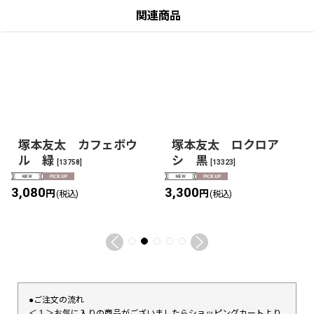
関連商品
塚本友太 カフェボウ
塚本友太 ロクロア
ル 緑
シ 黒
[
13758
]
[
13323
]
3,080
3,300
円
円
(税込)
(税込)
●ご注文の流れ
＜１＞お気に入りの商品がございましたらショッピングカートより