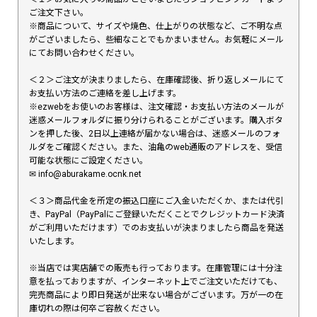
ご注文下さい。
※商品について、サイズや焼色、仕上がりの状態など、ご不明な点
がございましたら、些細なことでもかまいません。お気軽にメール
にてお問い合わせください。
＜２＞ご注文が決まりましたら、在庫確認後、折り返しメールにて
お支払い方法のご連絡を差し上げます。
※ezwebをお使いのお客様は、注文確認・お支払い方法のメールが
迷惑メールフォルダに振り分けられることがございます。購入ボタ
ンを押した後、2日以上連絡が届かない場合は、迷惑メールのフォ
ルダをご確認ください。また、油亀のweb通販のアドレスを、受信
可能な状態にご設定ください。
✉︎ info@aburakame.ocnk.net
＜３＞商品代金を所定の振込口座にご入金いただくか、または代引
き、PayPal（PayPalにご登録いただくことでクレジットカード決済
がご利用いただけます）でのお支払いが決まりましたら商品を発送
いたします。
※当店では実店舗での販売も行っております。在庫管理には十分注
意を払っておりますが、インターネット上でご注文いただけても、
完売商品により即日発送が出来ない場合がございます。万が一の在
庫切れの際は何卒ご容赦ください。