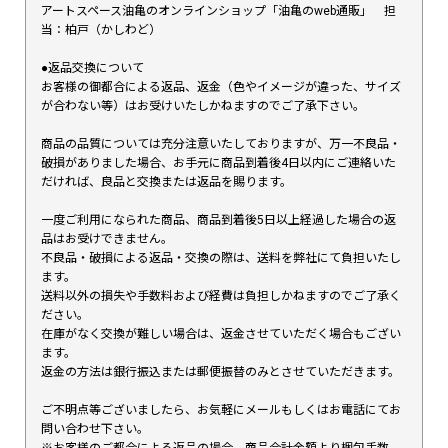
アートスペース油亀のオンラインショップ「油亀のweb通販」 担
当：柏戸（かしわど）
●返品交換について
お客様の御都合による返品、返金（色やイメージが違った、サイズ
が合わない等）はお受けいたしかねますのでご了承下さい。
商品の品質については充分注意いたしておりますが、万一不良品・
破損がありました場合、お手元に商品到着後4日以内にご連絡いた
だければ、良品と交換または返品を賜ります。
一度ご利用になられた商品、商品到着後5日以上経過した場合の返
品はお受けできません。
不良品・破損による返品・交換の際は、送料を弊社にて負担いたし
ます。
送料以外の損失や手数料および経費は負担しかねますのでご了承く
ださい。
在庫がなく交換が難しい場合は、返金させていただく場合もござい
ます。
返金の方法は銀行振込または郵便振替のみとさせていただきます。
ご不明点等ございましたら、お気軽にメールもしくはお電話にてお
問い合わせ下さい。
※お客様のご都合による返品の場合、商品合計金額より梱包手数