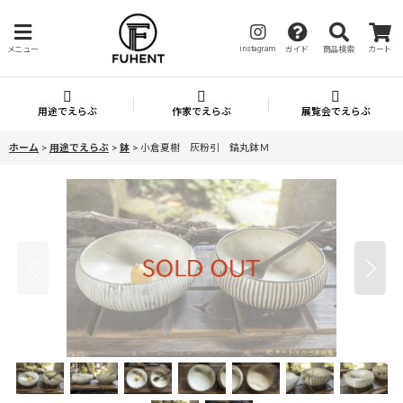
instagram
メニュー
ガイド
商品検索
カート
用途でえらぶ
作家でえらぶ
展覧会でえらぶ
ホーム
>
用途でえらぶ
>
鉢
>
小倉夏樹 灰粉引 鎬丸鉢Ｍ