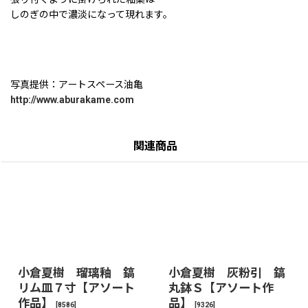
しのぎの中で濃淡になって現れます。
写真提供：アートスペース油亀
http://www.aburakame.com
関連商品
小倉夏樹 瑠璃釉 鎬
小倉夏樹 灰粉引 鎬
リム皿７寸【アソート
丸鉢Ｓ【アソート作
作品】
品】
[
8586
]
[
9326
]