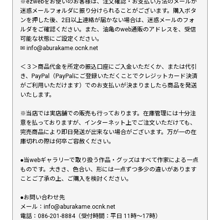
※ezwebをお使いのお客様は、注文確認・お支払い方法のメールが
迷惑メールフォルダに振り分けられることがございます。購入ボタ
ンを押した後、2日以上連絡が届かない場合は、迷惑メールのフォ
ルダをご確認ください。また、油亀のweb通販のアドレスを、受信
可能な状態にご設定ください。
✉︎ info@aburakame.ocnk.net
＜３＞商品代金を所定の振込口座にご入金いただくか、または代引
き、PayPal（PayPalにご登録いただくことでクレジットカード決済
がご利用いただけます）でのお支払いが決まりましたら商品を発送
いたします。
※当店では実店舗での販売も行っております。在庫管理には十分注
意を払っておりますが、インターネット上でご注文いただけても、
完売商品により即日発送が出来ない場合がございます。万が一の在
庫切れの際は何卒ご容赦ください。
●当webギャラリーで取り扱う作品・グッズはすべて作家による一点
ものです。大きさ、色合い、形には一点ずつ多少の違いがあります
ことご了承の上、ご購入を検討ください。
●お問い合わせ先
メール：info@aburakame.ocnk.net
電話：086-201-8884（受付時間：平日 11時〜17時）