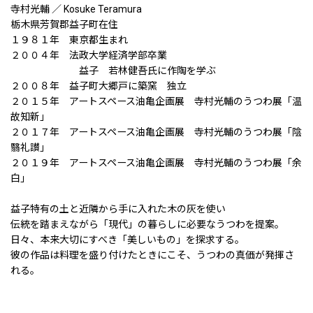
寺村光輔 ／ Kosuke Teramura
栃木県芳賀郡益子町在住
１９８１年 東京都生まれ
２００４年 法政大学経済学部卒業
益子 若林健吾氏に作陶を学ぶ
２００８年 益子町大郷戸に築窯 独立
２０１５年 アートスペース油亀企画展 寺村光輔のうつわ展「温
故知新」
２０１７年 アートスペース油亀企画展 寺村光輔のうつわ展「陰
翳礼讃」
２０１９年 アートスペース油亀企画展 寺村光輔のうつわ展「余
白」
益子特有の土と近隣から手に入れた木の灰を使い
伝統を踏まえながら「現代」の暮らしに必要なうつわを提案。
日々、本来大切にすべき「美しいもの」を探求する。
彼の作品は料理を盛り付けたときにこそ、うつわの真価が発揮さ
れる。