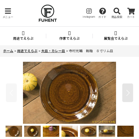
instagram
メニュー
ガイド
商品検索
カート
用途でえらぶ
作家でえらぶ
展覧会でえらぶ
ホーム
>
用途でえらぶ
>
大皿・カレー皿
>
寺村光輔 飴釉 ８寸リム皿