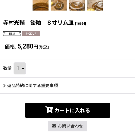
寺村光輔 飴釉 ８寸リム皿
[
16664
]
5,280
価格
:
円
(税込)
数量
:
返品特約に関する重要事項
カートに入れる
お問い合わせ