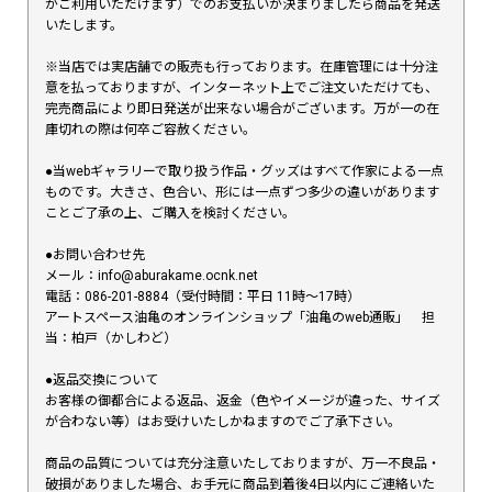
がご利用いただけます）でのお支払いが決まりましたら商品を発送
いたします。
※当店では実店舗での販売も行っております。在庫管理には十分注
意を払っておりますが、インターネット上でご注文いただけても、
完売商品により即日発送が出来ない場合がございます。万が一の在
庫切れの際は何卒ご容赦ください。
●当webギャラリーで取り扱う作品・グッズはすべて作家による一点
ものです。大きさ、色合い、形には一点ずつ多少の違いがあります
ことご了承の上、ご購入を検討ください。
●お問い合わせ先
メール：info@aburakame.ocnk.net
電話：086-201-8884（受付時間：平日 11時〜17時）
アートスペース油亀のオンラインショップ「油亀のweb通販」 担
当：柏戸（かしわど）
●返品交換について
お客様の御都合による返品、返金（色やイメージが違った、サイズ
が合わない等）はお受けいたしかねますのでご了承下さい。
商品の品質については充分注意いたしておりますが、万一不良品・
破損がありました場合、お手元に商品到着後4日以内にご連絡いた