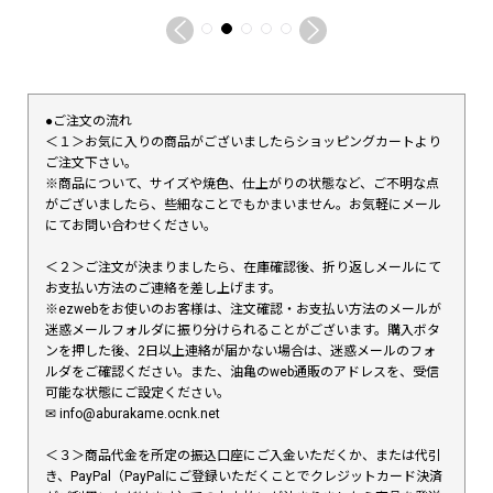
●ご注文の流れ
＜１＞お気に入りの商品がございましたらショッピングカートより
ご注文下さい。
※商品について、サイズや焼色、仕上がりの状態など、ご不明な点
がございましたら、些細なことでもかまいません。お気軽にメール
にてお問い合わせください。
＜２＞ご注文が決まりましたら、在庫確認後、折り返しメールにて
お支払い方法のご連絡を差し上げます。
※ezwebをお使いのお客様は、注文確認・お支払い方法のメールが
迷惑メールフォルダに振り分けられることがございます。購入ボタ
ンを押した後、2日以上連絡が届かない場合は、迷惑メールのフォ
ルダをご確認ください。また、油亀のweb通販のアドレスを、受信
可能な状態にご設定ください。
✉︎ info@aburakame.ocnk.net
＜３＞商品代金を所定の振込口座にご入金いただくか、または代引
き、PayPal（PayPalにご登録いただくことでクレジットカード決済