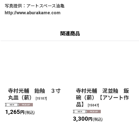
写真提供：アートスペース油亀
http://www.aburakame.com
関連商品
寺村光輔 飴釉 ３寸
寺村光輔 泥並釉 飯
丸皿（薪）
碗（薪）【アソート作
[
15107
]
品】
[
15047
]
1,265
円
(税込)
3,300
円
(税込)