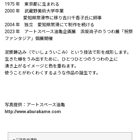
1975 年 東京都に生まれる
2000 年 武蔵野美術大学卒業
愛知県常滑市に移り吉川千香子氏に師事
2004 年 独立 愛知県常滑にて制作を続ける
2023 年 アートスペース油亀企画展 浜坂尚子のうつわ展「祝祭
ファンタジア」個展開催
泥漿鋳込み（でいしょういこみ）という技法で形を成形します。
生きた線をうみ出すために、ひとつひとつのうつわの上に
湧き上がるイメージと色を重ねます。
使うことがわくわくするような作品の誕生です。
写真提供：アートスペース油亀
http://www.aburakame.com
●ご注文の流れ