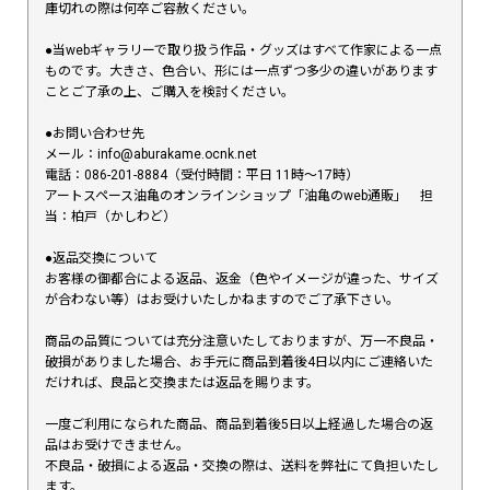
庫切れの際は何卒ご容赦ください。
●当webギャラリーで取り扱う作品・グッズはすべて作家による一点
ものです。大きさ、色合い、形には一点ずつ多少の違いがあります
ことご了承の上、ご購入を検討ください。
●お問い合わせ先
メール：info@aburakame.ocnk.net
電話：086-201-8884（受付時間：平日 11時〜17時）
アートスペース油亀のオンラインショップ「油亀のweb通販」 担
当：柏戸（かしわど）
●返品交換について
お客様の御都合による返品、返金（色やイメージが違った、サイズ
が合わない等）はお受けいたしかねますのでご了承下さい。
商品の品質については充分注意いたしておりますが、万一不良品・
破損がありました場合、お手元に商品到着後4日以内にご連絡いた
だければ、良品と交換または返品を賜ります。
一度ご利用になられた商品、商品到着後5日以上経過した場合の返
品はお受けできません。
不良品・破損による返品・交換の際は、送料を弊社にて負担いたし
ます。