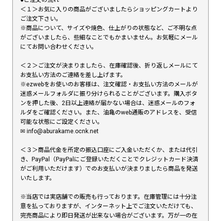
＜１＞お気に入りの商品がございましたらショッピングカートより
ご注文下さい。
※商品について、サイズや焼色、仕上がりの状態など、ご不明な点
がございましたら、些細なことでもかまいません。お気軽にメール
にてお問い合わせください。
＜２＞ご注文が決まりましたら、在庫確認後、折り返しメールにて
お支払い方法のご連絡を差し上げます。
※ezwebをお使いのお客様は、注文確認・お支払い方法のメールが
迷惑メールフォルダに振り分けられることがございます。購入ボタ
ンを押した後、2日以上連絡が届かない場合は、迷惑メールのフォ
ルダをご確認ください。また、油亀のweb通販のアドレスを、受信
可能な状態にご設定ください。
✉︎ info@aburakame.ocnk.net
＜３＞商品代金を所定の振込口座にご入金いただくか、または代引
き、PayPal（PayPalにご登録いただくことでクレジットカード決済
がご利用いただけます）でのお支払いが決まりましたら商品を発送
いたします。
※当店では実店舗での販売も行っております。在庫管理には十分注
意を払っておりますが、インターネット上でご注文いただけても、
完売商品により即日発送が出来ない場合がございます。万が一の在