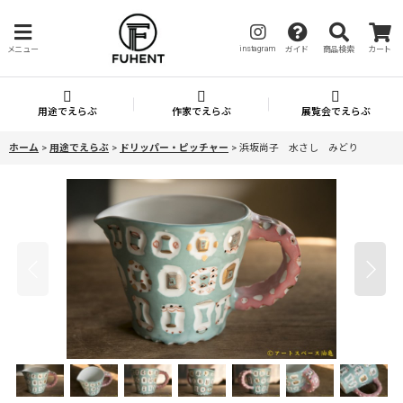
instagram
メニュー
ガイド
商品検索
カート
用途でえらぶ
作家でえらぶ
展覧会でえらぶ
ホーム
>
用途でえらぶ
>
ドリッパー・ピッチャー
>
浜坂尚子 水さし みどり