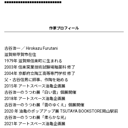
■■■■■■■■■■■■■■■■■■■■■■■■■
作家プロフィール
古谷浩一 ／ Hirokazu Furutani
滋賀県甲賀市在住
1979年 滋賀県信楽町に生まれる
2003年 信楽窯業技術試験場釉薬科 修了
2004年 京都府立陶工高等専門学校 修了
父・古谷信男に師事、作陶を始める
2015年 アートスペース油亀企画展
古谷浩一のうつわ展「白い雲」個展開催
2018年 アートスペース油亀企画展
古谷浩一のうつわ展「雲のゆくえ」個展開催
2020 年 油亀のポップアップ展 TSUTAYA BOOKSTORE岡山駅前
古谷浩一のうつわ展「柔らかな光」
2021年 アートスペース油亀企画展