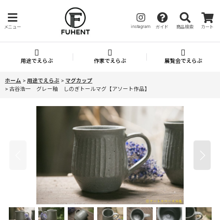
instagram
メニュー
ガイド
商品検索
カート
用途でえらぶ
作家でえらぶ
展覧会でえらぶ
ホーム
>
用途でえらぶ
>
マグカップ
>
古谷浩一 グレー釉 しのぎトールマグ【アソート作品】