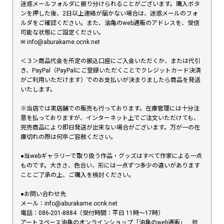
迷惑メールフォルダに振り分けられることがございます。購入ボタ
ンを押した後、2日以上連絡が届かない場合は、迷惑メールのフォ
ルダをご確認ください。また、油亀のweb通販のアドレスを、受信
可能な状態にご設定ください。
✉︎ info@aburakame.ocnk.net
＜３＞商品代金を所定の振込口座にご入金いただくか、または代引
き、PayPal（PayPalにご登録いただくことでクレジットカード決済
がご利用いただけます）でのお支払いが決まりましたら商品を発送
いたします。
※当店では実店舗での販売も行っております。在庫管理には十分注
意を払っておりますが、インターネット上でご注文いただけても、
完売商品により即日発送が出来ない場合がございます。万が一の在
庫切れの際は何卒ご容赦ください。
●当webギャラリーで取り扱う作品・グッズはすべて作家による一点
ものです。大きさ、色合い、形には一点ずつ多少の違いがあります
ことご了承の上、ご購入を検討ください。
●お問い合わせ先
メール：info@aburakame.ocnk.net
電話：086-201-8884（受付時間：平日 11時〜17時）
アートスペース油亀のオンラインショップ「油亀のweb通販」 担