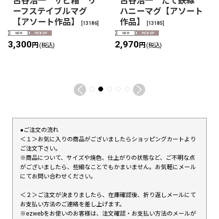
古谷浩一 サビ釉 リ
古谷浩一 たて鉄線
ーフステイブルマグ
ハニーマグ【アソート
【アソート作品】
作品】
[
13186
]
[
13185
]
3,300
2,970
円
円
(税込)
(税込)
●ご注文の流れ
＜１＞お気に入りの商品がございましたらショッピングカートより
ご注文下さい。
※商品について、サイズや焼色、仕上がりの状態など、ご不明な点
がございましたら、些細なことでもかまいません。お気軽にメール
にてお問い合わせください。
＜２＞ご注文が決まりましたら、在庫確認後、折り返しメールにて
お支払い方法のご連絡を差し上げます。
※ezwebをお使いのお客様は、注文確認・お支払い方法のメールが