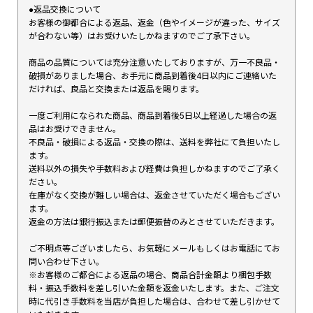
●返品交換について
お客様の御都合による返品、返金（色やイメージが違った、サイズ
が合わない等）はお受けいたしかねますのでご了承下さい。
商品の品質については充分注意いたしておりますが、万一不良品・
破損がありました場合、お手元に商品到着後4日以内にご連絡いた
だければ、良品と交換または返品を賜ります。
一度ご利用になられた商品、商品到着後5日以上経過した場合の返
品はお受けできません。
不良品・破損による返品・交換の際は、送料を弊社にて負担いたし
ます。
送料以外の損失や手数料および経費は負担しかねますのでご了承く
ださい。
在庫がなく交換が難しい場合は、返金させていただく場合もござい
ます。
返金の方法は銀行振込または郵便振替のみとさせていただきます。
ご不明点等ございましたら、お気軽にメールもしくはお電話にてお
問い合わせ下さい。
※お客様のご都合による返品の場合、商品合計金額より梱包手数
料・振込手数料を差し引いた金額を返金いたします。また、ご注文
時に代引き手数料を当店が負担した場合は、合わせて差し引かせて