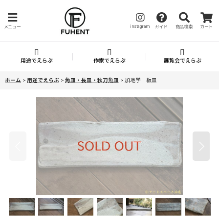
instagram
メニュー
ガイド
商品検索
カート
用途でえらぶ
作家でえらぶ
展覧会でえらぶ
ホーム
>
用途でえらぶ
>
角皿・長皿・秋刀魚皿
>
加地学 板皿