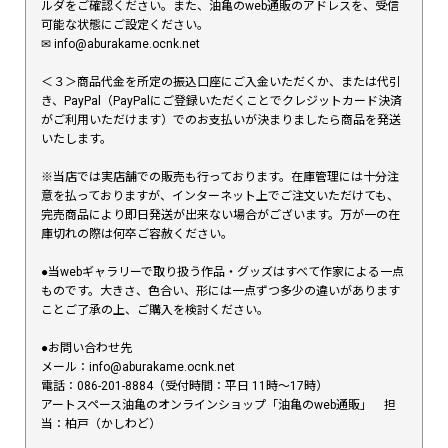
ルダをご確認ください。また、油亀のweb通販のアドレスを、受信
可能な状態にご設定ください。
✉︎ info@aburakame.ocnk.net
＜３＞商品代金を所定の振込口座にご入金いただくか、または代引
き、PayPal（PayPalにご登録いただくことでクレジットカード決済
がご利用いただけます）でのお支払いが決まりましたら商品を発送
いたします。
※当店では実店舗での販売も行っております。在庫管理には十分注
意を払っておりますが、インターネット上でご注文いただけても、
完売商品により即日発送が出来ない場合がございます。万が一の在
庫切れの際は何卒ご容赦ください。
●当webギャラリーで取り扱う作品・グッズはすべて作家による一点
ものです。大きさ、色合い、形には一点ずつ多少の違いがあります
ことご了承の上、ご購入を検討ください。
●お問い合わせ先
メール：info@aburakame.ocnk.net
電話：086-201-8884（受付時間：平日 11時〜17時）
アートスペース油亀のオンラインショップ「油亀のweb通販」 担
当：柏戸（かしわど）