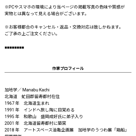
※PCやスマホの環境により当ページの掲載写真の色味や質感が
実物とは異なって見える場合がございます。
※お客様都合のキャンセル・返品・交換対応は致しかねます。
ご了承の上ご注文ください。
■■■■■■■■
作家プロフィール
加地学／ Manabu Kachi
北海道 虻田郡留寿都村在住
1967 年 北海道生まれ
1991 年 インドへ旅し陶に目覚める
1995 年 和歌山 盛岡成好氏に弟子入り
2001 年 北海道留寿都村に築窯
2018 年 アートスペース油亀企画展 加地学のうつわ展「箱船」