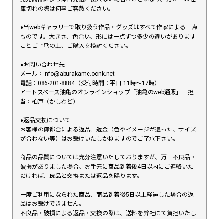
庫切れの際は何卒ご容赦ください。
●当webギャラリーで取り扱う作品・グッズはすべて作家による一点
ものです。大きさ、色合い、形には一点ずつ多少の違いがあります
ことご了承の上、ご購入を検討ください。
●お問い合わせ先
メール：info@aburakame.ocnk.net
電話：086-201-8884（受付時間：平日 11時〜17時）
アートスペース油亀のオンラインショップ「油亀のweb通販」 担
当：柏戸（かしわど）
●返品交換について
お客様の御都合による返品、返金（色やイメージが違った、サイズ
が合わない等）はお受けいたしかねますのでご了承下さい。
商品の品質については充分注意いたしておりますが、万一不良品・
破損がありました場合、お手元に商品到着後4日以内にご連絡いた
だければ、良品と交換または返品を賜ります。
一度ご利用になられた商品、商品到着後5日以上経過した場合の返
品はお受けできません。
不良品・破損による返品・交換の際は、送料を弊社にて負担いたし