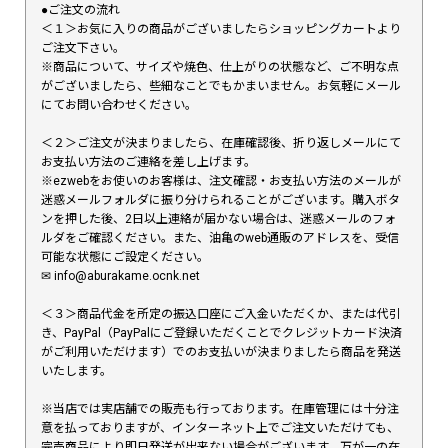
●ご注文の流れ
＜１＞お気に入りの商品がございましたらショッピングカートより
ご注文下さい。
※商品について、サイズや焼色、仕上がりの状態など、ご不明な点
がございましたら、些細なことでもかまいません。お気軽にメール
にてお問い合わせください。
＜２＞ご注文が決まりましたら、在庫確認後、折り返しメールにて
お支払い方法のご連絡を差し上げます。
※ezwebをお使いのお客様は、注文確認・お支払い方法のメールが
迷惑メールフォルダに振り分けられることがございます。購入ボタ
ンを押した後、2日以上連絡が届かない場合は、迷惑メールのフォ
ルダをご確認ください。また、油亀のweb通販のアドレスを、受信
可能な状態にご設定ください。
✉︎ info@aburakame.ocnk.net
＜３＞商品代金を所定の振込口座にご入金いただくか、または代引
き、PayPal（PayPalにご登録いただくことでクレジットカード決済
がご利用いただけます）でのお支払いが決まりましたら商品を発送
いたします。
※当店では実店舗での販売も行っております。在庫管理には十分注
意を払っておりますが、インターネット上でご注文いただけても、
完売商品により即日発送が出来ない場合がございます。万が一の在