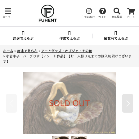
instagram
メニュー
ガイド
商品検索
カート
用途でえらぶ
作家でえらぶ
展覧会でえらぶ
ホーム
>
用途でえらぶ
>
アートグッズ・オブジェ・その他
>
小菅幸子 ハーブりす【アソート作品】【お一人様３点までの購入制限がございま
す】