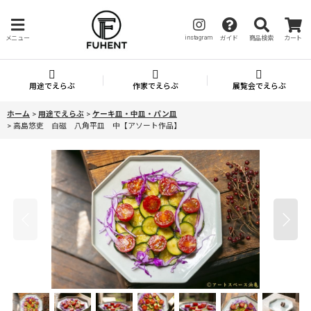
instagram
メニュー
ガイド
商品検索
カート
用途でえらぶ
作家でえらぶ
展覧会でえらぶ
ホーム
>
用途でえらぶ
>
ケーキ皿・中皿・パン皿
>
高島悠吏 白磁 八角平皿 中【アソート作品】