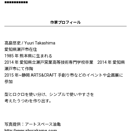
■■■■■■■■■■
作家プロフィール
高島悠吏 / Yuuri Takashima
愛知県瀬戸市在住
1985 年 熊本県に生まれる
2014 年 愛知県立瀬戸窯業高等技術専門学校卒業 2014 年 愛知県
瀬戸市にて作陶
2015 年~静岡 ARTS&CRAFT 手創り市などのイベントや企画展に
参加
型とロクロを使い分け、シンプルで使いやすさを
考えたうつわを作り出す。
写真提供：アートスペース油亀
http://www.aburakame.com