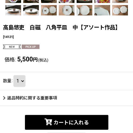
高島悠吏 白磁 八角平皿 中【アソート作品】
[
14121
]
5,500
価格
:
円
(税込)
数量
:
返品特約に関する重要事項
カートに入れる