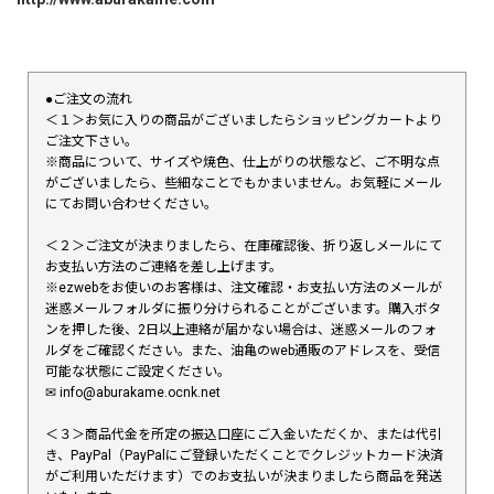
●ご注文の流れ
＜１＞お気に入りの商品がございましたらショッピングカートより
ご注文下さい。
※商品について、サイズや焼色、仕上がりの状態など、ご不明な点
がございましたら、些細なことでもかまいません。お気軽にメール
にてお問い合わせください。
＜２＞ご注文が決まりましたら、在庫確認後、折り返しメールにて
お支払い方法のご連絡を差し上げます。
※ezwebをお使いのお客様は、注文確認・お支払い方法のメールが
迷惑メールフォルダに振り分けられることがございます。購入ボタ
ンを押した後、2日以上連絡が届かない場合は、迷惑メールのフォ
ルダをご確認ください。また、油亀のweb通販のアドレスを、受信
可能な状態にご設定ください。
✉︎ info@aburakame.ocnk.net
＜３＞商品代金を所定の振込口座にご入金いただくか、または代引
き、PayPal（PayPalにご登録いただくことでクレジットカード決済
がご利用いただけます）でのお支払いが決まりましたら商品を発送