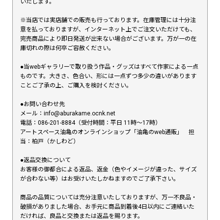
いたします。
※当店では実店舗での販売も行っております。在庫管理には十分注
意を払っておりますが、インターネット上でご注文いただけても、
完売商品により即日発送が出来ない場合がございます。万が一の在
庫切れの際は何卒ご容赦ください。
●当webギャラリーで取り扱う作品・グッズはすべて作家による一点
ものです。大きさ、色合い、形には一点ずつ多少の違いがあります
ことご了承の上、ご購入を検討ください。
●お問い合わせ先
メール：info@aburakame.ocnk.net
電話：086-201-8884（受付時間：平日 11時〜17時）
アートスペース油亀のオンラインショップ「油亀のweb通販」 担
当：柏戸（かしわど）
●返品交換について
お客様の御都合による返品、返金（色やイメージが違った、サイズ
が合わない等）はお受けいたしかねますのでご了承下さい。
商品の品質については充分注意いたしておりますが、万一不良品・
破損がありました場合、お手元に商品到着後4日以内にご連絡いた
だければ、良品と交換または返品を賜ります。