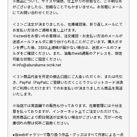
※商品について、サイズや焼色、仕上がりの状態など、ご不明な点
がございましたら、些細なことでもかまいません。お気軽にメール
にてお問い合わせください。
＜２＞ご注文が決まりましたら、在庫確認後、折り返しメールにて
お支払い方法のご連絡を差し上げます。
※ezwebをお使いのお客様は、注文確認・お支払い方法のメールが
迷惑メールフォルダに振り分けられることがございます。購入ボタ
ンを押した後、2日以上連絡が届かない場合は、迷惑メールのフォ
ルダをご確認ください。また、油亀のweb通販のアドレスを、受信
可能な状態にご設定ください。
✉︎ info@aburakame.ocnk.net
＜３＞商品代金を所定の振込口座にご入金いただくか、または代引
き、PayPal（PayPalにご登録いただくことでクレジットカード決済
がご利用いただけます）でのお支払いが決まりましたら商品を発送
いたします。
※当店では実店舗での販売も行っております。在庫管理には十分注
意を払っておりますが、インターネット上でご注文いただけても、
完売商品により即日発送が出来ない場合がございます。万が一の在
庫切れの際は何卒ご容赦ください。
●当webギャラリーで取り扱う作品・グッズはすべて作家による一点