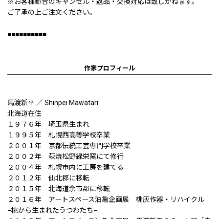
※お客様都合のキャンセル・返品・交換対応は致しかねます。
ご了承の上ご注文ください。
■■■■■■■■■■
作家プロフィール
馬渡新平 ／ Shinpei Mawatari
北海道在住
１９７６年 埼玉県生まれ
１９９５年 札幌西高等学校卒業
２００１年 京都伝統工芸専門学校卒業
２００２年 萩焼松野緑栄窯にて修行
２００４年 札幌市内に工房を建てる
２０１２年 仙北郡に移転
２０１５年 北海道余市郡に移転
２０１６年 アートスペース油亀企画展 桃灰作器・リハイクル
−桃から生まれたうつわたち−