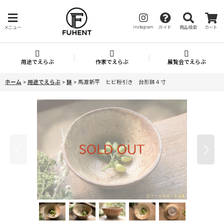
instagram
メニュー
ガイド
商品検索
カート
用途でえらぶ
作家でえらぶ
展覧会でえらぶ
ホーム
>
用途でえらぶ
>
鉢
>
馬渡新平 ヒビ粉引き 台形鉢４寸