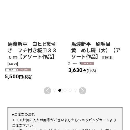
馬渡新平 白ヒビ粉引
馬渡新平 刷毛目
き フチ付き板皿３３
黄 めし碗（大）【ア
ｃｍ【アソート作品】
ソート作品】
[
13018
]
[
13029
]
3,630
円
(税込)
5,500
円
(税込)
●ご注文の流れ
＜１＞お気に入りの商品がございましたらショッピングカートより
ご注文下さい。