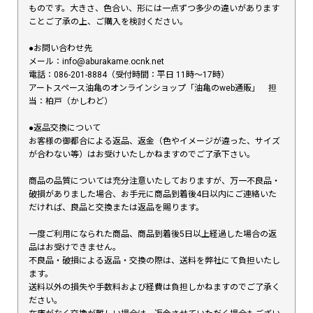
ものです。大きさ、色合い、形には一点ずつ多少の違いがあります
ことご了承の上、ご購入を検討ください。
●お問い合わせ先
メール：info@aburakame.ocnk.net
電話：086-201-8884（受付時間：平日 11時〜17時）
アートスペース油亀のオンラインショップ「油亀のweb通販」 担
当：柏戸（かしわど）
●返品交換について
お客様の御都合による返品、返金（色やイメージが違った、サイズ
が合わない等）はお受けいたしかねますのでご了承下さい。
商品の品質については充分注意いたしておりますが、万一不良品・
破損がありました場合、お手元に商品到着後4日以内にご連絡いた
だければ、良品と交換または返品を賜ります。
一度ご利用になられた商品、商品到着後5日以上経過した場合の返
品はお受けできません。
不良品・破損による返品・交換の際は、送料を弊社にて負担いたし
ます。
送料以外の損失や手数料および経費は負担しかねますのでご了承く
ださい。