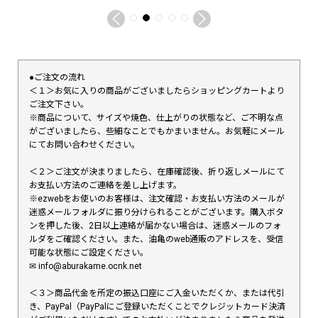
●ご注文の流れ
＜１＞お気に入りの商品がございましたらショッピングカートより
ご注文下さい。
※商品について、サイズや焼色、仕上がりの状態など、ご不明な点
がございましたら、些細なことでもかまいません。お気軽にメール
にてお問い合わせください。
＜２＞ご注文が決まりましたら、在庫確認後、折り返しメールにて
お支払い方法のご連絡を差し上げます。
※ezwebをお使いのお客様は、注文確認・お支払い方法のメールが
迷惑メールフォルダに振り分けられることがございます。購入ボタ
ンを押した後、2日以上連絡が届かない場合は、迷惑メールのフォ
ルダをご確認ください。また、油亀のweb通販のアドレスを、受信
可能な状態にご設定ください。
✉︎ info@aburakame.ocnk.net
＜３＞商品代金を所定の振込口座にご入金いただくか、または代引
き、PayPal（PayPalにご登録いただくことでクレジットカード決済