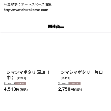
写真提供：アートスペース油亀
http://www.aburakame.com
関連商品
シマシマポタリ 深皿（
シマシマポタリ 片口
中 ）
[
12691
]
[
10472
]
4,510
2,750
円
円
(税込)
(税込)