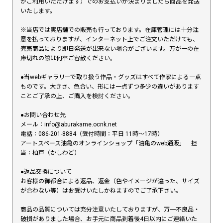
がご利用いただけます）でのお支払いが決まりましたら商品を発送
いたします。
※当店では実店舗での販売も行っております。在庫管理には十分注
意を払っておりますが、インターネット上でご注文いただけても、
完売商品により即日発送が出来ない場合がございます。万が一の在
庫切れの際は何卒ご容赦ください。
●当webギャラリーで取り扱う作品・グッズはすべて作家による一点
ものです。大きさ、色合い、形には一点ずつ多少の違いがあります
ことご了承の上、ご購入を検討ください。
●お問い合わせ先
メール：info@aburakame.ocnk.net
電話：086-201-8884（受付時間：平日 11時〜17時）
アートスペース油亀のオンラインショップ「油亀のweb通販」 担
当：柏戸（かしわど）
●返品交換について
お客様の御都合による返品、返金（色やイメージが違った、サイズ
が合わない等）はお受けいたしかねますのでご了承下さい。
商品の品質については充分注意いたしておりますが、万一不良品・
破損がありました場合、お手元に商品到着後4日以内にご連絡いた