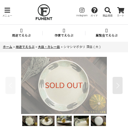
instagram
メニュー
ガイド
商品検索
カート
用途でえらぶ
作家でえらぶ
展覧会でえらぶ
ホーム
>
用途でえらぶ
>
大皿・カレー皿
>
シマシマポタリ 深皿 ( 大 )