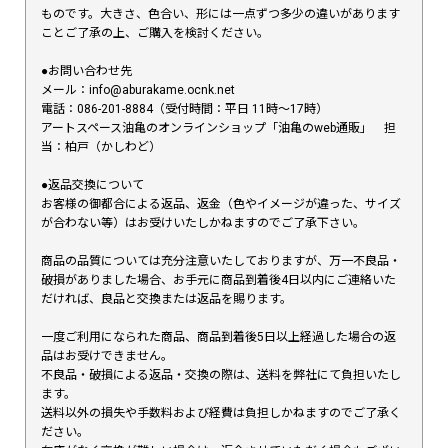
ものです。大きさ、色合い、形には一点ずつ多少の違いがあります
ことご了承の上、ご購入を検討ください。
●お問い合わせ先
メール：info@aburakame.ocnk.net
電話：086-201-8884（受付時間：平日 11時〜17時）
アートスペース油亀のオンラインショップ「油亀のweb通販」 担
当：柏戸（かしわど）
●返品交換について
お客様の御都合による返品、返金（色やイメージが違った、サイズ
が合わない等）はお受けいたしかねますのでご了承下さい。
商品の品質については充分注意いたしておりますが、万一不良品・
破損がありました場合、お手元に商品到着後4日以内にご連絡いた
だければ、良品と交換または返品を賜ります。
一度ご利用になられた商品、商品到着後5日以上経過した場合の返
品はお受けできません。
不良品・破損による返品・交換の際は、送料を弊社にて負担いたし
ます。
送料以外の損失や手数料および経費は負担しかねますのでご了承く
ださい。