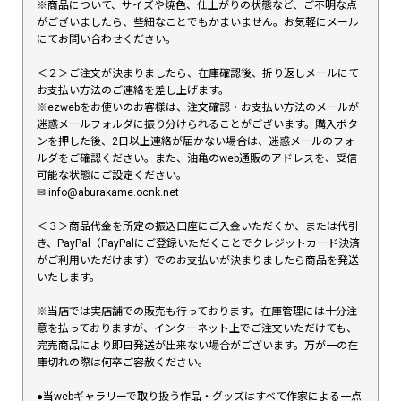
※商品について、サイズや焼色、仕上がりの状態など、ご不明な点
がございましたら、些細なことでもかまいません。お気軽にメール
にてお問い合わせください。
＜２＞ご注文が決まりましたら、在庫確認後、折り返しメールにて
お支払い方法のご連絡を差し上げます。
※ezwebをお使いのお客様は、注文確認・お支払い方法のメールが
迷惑メールフォルダに振り分けられることがございます。購入ボタ
ンを押した後、2日以上連絡が届かない場合は、迷惑メールのフォ
ルダをご確認ください。また、油亀のweb通販のアドレスを、受信
可能な状態にご設定ください。
✉︎ info@aburakame.ocnk.net
＜３＞商品代金を所定の振込口座にご入金いただくか、または代引
き、PayPal（PayPalにご登録いただくことでクレジットカード決済
がご利用いただけます）でのお支払いが決まりましたら商品を発送
いたします。
※当店では実店舗での販売も行っております。在庫管理には十分注
意を払っておりますが、インターネット上でご注文いただけても、
完売商品により即日発送が出来ない場合がございます。万が一の在
庫切れの際は何卒ご容赦ください。
●当webギャラリーで取り扱う作品・グッズはすべて作家による一点