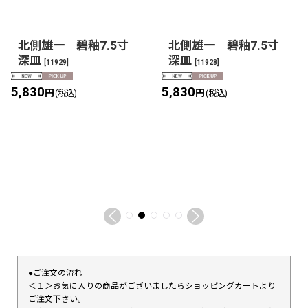
北側雄一 碧釉7.5寸
北側雄一 碧釉7.5寸
深皿
深皿
[
11929
]
[
11928
]
5,830
5,830
円
円
(税込)
(税込)
●ご注文の流れ
＜１＞お気に入りの商品がございましたらショッピングカートより
ご注文下さい。