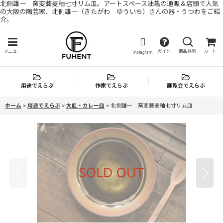
北側雄一 窯変蕎麦釉七寸リム皿。アートスペース油亀の通販＆店頭で人気
の大阪の陶芸家、北側雄一（きたがわ ゆういち）さんの器・うつわをご紹
介。
メニュー
ガイド
商品検索
カート
instagram
用途でえらぶ
作家でえらぶ
展覧会でえらぶ
ホーム
>
用途でえらぶ
>
大皿・カレー皿
>
北側雄一 窯変蕎麦釉七寸リム皿