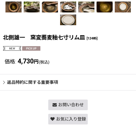
北側雄一 窯変蕎麦釉七寸リム皿
[
12485
]
4,730
価格
:
円
(税込)
返品特約に関する重要事項
お問い合わせ
お気に入り登録