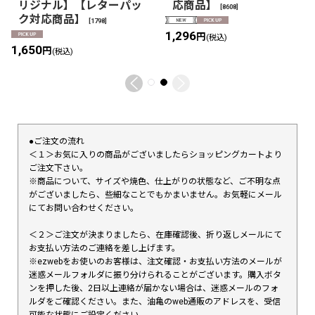
リジナル】【レターパッ
応商品】
[
8608
]
ク対応商品】
[
1798
]
1,296
円
(税込)
1,650
円
(税込)
●ご注文の流れ
＜１＞お気に入りの商品がございましたらショッピングカートより
ご注文下さい。
※商品について、サイズや焼色、仕上がりの状態など、ご不明な点
がございましたら、些細なことでもかまいません。お気軽にメール
にてお問い合わせください。
＜２＞ご注文が決まりましたら、在庫確認後、折り返しメールにて
お支払い方法のご連絡を差し上げます。
※ezwebをお使いのお客様は、注文確認・お支払い方法のメールが
迷惑メールフォルダに振り分けられることがございます。購入ボタ
ンを押した後、2日以上連絡が届かない場合は、迷惑メールのフォ
ルダをご確認ください。また、油亀のweb通販のアドレスを、受信
可能な状態にご設定ください。