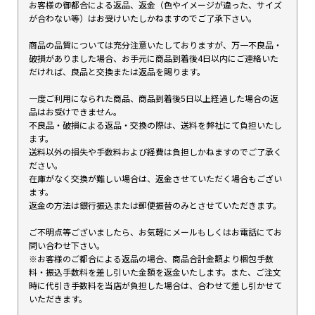
お客様の御都合による返品、返金（色やイメージが違った、サイズ
が合わない等）はお受けいたしかねますのでご了承下さい。
商品の品質については充分注意いたしておりますが、万一不良品・
破損がありました場合、お手元に商品到着後4日以内にご連絡いた
だければ、良品と交換または返品を賜ります。
一度ご利用になられた商品、商品到着後5日以上経過した場合の返
品はお受けできません。
不良品・破損による返品・交換の際は、送料を弊社にて負担いたし
ます。
送料以外の損失や手数料および経費は負担しかねますのでご了承く
ださい。
在庫がなく交換が難しい場合は、返金させていただく場合もござい
ます。
返金の方法は銀行振込または郵便振替のみとさせていただきます。
ご不明点等ございましたら、お気軽にメールもしくはお電話にてお
問い合わせ下さい。
※お客様のご都合による返品の場合、商品合計金額より梱包手数
料・振込手数料を差し引いた金額を返金いたします。また、ご注文
時に代引き手数料を当店が負担した場合は、合わせて差し引かせて
いただきます。