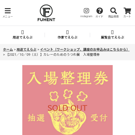
instagram
メニュー
ガイド
商品検索
カート
用途でえらぶ
作家でえらぶ
展覧会でえらぶ
ホーム
>
用途でえらぶ
>
イベント（ワークショップ、講座のお申込みはこちらから）
>
【2021／10／09（土）】カレーのためのうつわ展 入場整理券