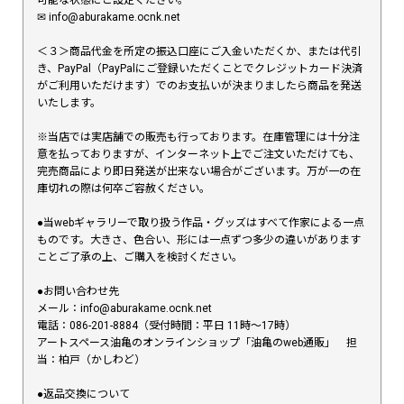
✉︎ info@aburakame.ocnk.net
＜３＞商品代金を所定の振込口座にご入金いただくか、または代引
き、PayPal（PayPalにご登録いただくことでクレジットカード決済
がご利用いただけます）でのお支払いが決まりましたら商品を発送
いたします。
※当店では実店舗での販売も行っております。在庫管理には十分注
意を払っておりますが、インターネット上でご注文いただけても、
完売商品により即日発送が出来ない場合がございます。万が一の在
庫切れの際は何卒ご容赦ください。
●当webギャラリーで取り扱う作品・グッズはすべて作家による一点
ものです。大きさ、色合い、形には一点ずつ多少の違いがあります
ことご了承の上、ご購入を検討ください。
●お問い合わせ先
メール：info@aburakame.ocnk.net
電話：086-201-8884（受付時間：平日 11時〜17時）
アートスペース油亀のオンラインショップ「油亀のweb通販」 担
当：柏戸（かしわど）
●返品交換について