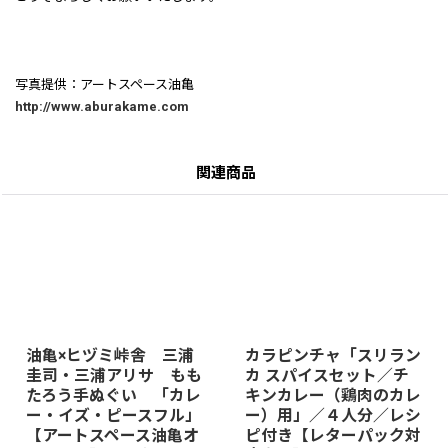
写真提供：アートスペース油亀
http://www.aburakame.com
関連商品
油亀×ヒヅミ峠舎 三浦
カラピンチャ「スリラン
圭司・三浦アリサ もも
カ スパイスセット／チ
たろう手ぬぐい 「カレ
キンカレー（鶏肉のカレ
ー・イズ・ピースフル」
ー）用」／４人分／レシ
【アートスペース油亀オ
ピ付き【レターパック対