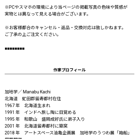
※PCやスマホの環境により当ページの掲載写真の色味や質感が
実物とは異なって見える場合がございます。
※お客様都合のキャンセル・返品・交換対応は致しかねます。
ご了承の上ご注文ください。
■■■■■■■■
作家プロフィール
加地学／ Manabu Kachi
北海道 虻田郡留寿都村在住
1967 年 北海道生まれ
1991 年 インドへ旅し陶に目覚める
1995 年 和歌山 盛岡成好氏に弟子入り
2001 年 北海道留寿都村に築窯
2018 年 アートスペース油亀企画展 加地学のうつわ展「箱船」