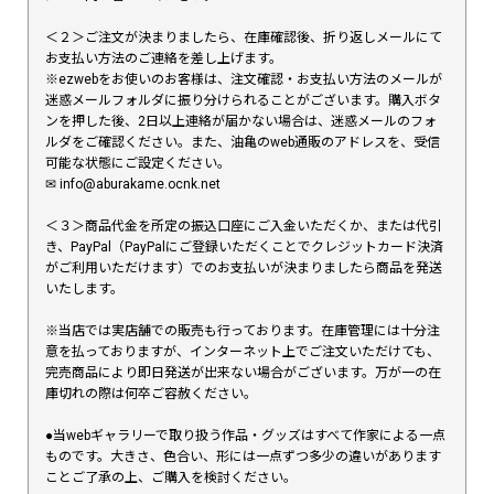
＜２＞ご注文が決まりましたら、在庫確認後、折り返しメールにて
お支払い方法のご連絡を差し上げます。
※ezwebをお使いのお客様は、注文確認・お支払い方法のメールが
迷惑メールフォルダに振り分けられることがございます。購入ボタ
ンを押した後、2日以上連絡が届かない場合は、迷惑メールのフォ
ルダをご確認ください。また、油亀のweb通販のアドレスを、受信
可能な状態にご設定ください。
✉︎ info@aburakame.ocnk.net
＜３＞商品代金を所定の振込口座にご入金いただくか、または代引
き、PayPal（PayPalにご登録いただくことでクレジットカード決済
がご利用いただけます）でのお支払いが決まりましたら商品を発送
いたします。
※当店では実店舗での販売も行っております。在庫管理には十分注
意を払っておりますが、インターネット上でご注文いただけても、
完売商品により即日発送が出来ない場合がございます。万が一の在
庫切れの際は何卒ご容赦ください。
●当webギャラリーで取り扱う作品・グッズはすべて作家による一点
ものです。大きさ、色合い、形には一点ずつ多少の違いがあります
ことご了承の上、ご購入を検討ください。