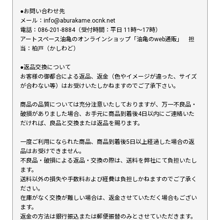
●お問い合わせ先
メール：info@aburakame.ocnk.net
電話：086-201-8884（受付時間：平日 11時〜17時）
アートスペース油亀のオンラインショップ「油亀のweb通販」 担
当：柏戸（かしわど）
●返品交換について
お客様の御都合による返品、返金（色やイメージが違った、サイズ
が合わない等）はお受けいたしかねますのでご了承下さい。
商品の品質については充分注意いたしておりますが、万一不良品・
破損がありました場合、お手元に商品到着後4日以内にご連絡いた
だければ、良品と交換または返品を賜ります。
一度ご利用になられた商品、商品到着後5日以上経過した場合の返
品はお受けできません。
不良品・破損による返品・交換の際は、送料を弊社にて負担いたし
ます。
送料以外の損失や手数料および経費は負担しかねますのでご了承く
ださい。
在庫がなく交換が難しい場合は、返金させていただく場合もござい
ます。
返金の方法は銀行振込または郵便振替のみとさせていただきます。