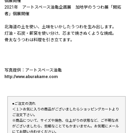
個展開催
2021年 アートスペース油亀企画展 加地学のうつわ展「開拓
者」個展開催
北海道の土を使い、土味をいかしたうつわを生み出します。
灯油・石炭・薪窯を使い分け、芯まで焼きぬくような焼成。
骨太なうつわは料理を引き立てます。
写真提供：アートスペース油亀
http://www.aburakame.com
●ご注文の流れ
＜１＞お気に入りの商品がございましたらショッピングカートより
ご注文下さい。
※商品について、サイズや焼色、仕上がりの状態など、ご不明な点
がございましたら、些細なことでもかまいません。お気軽にメール
にてお問い合わせください。