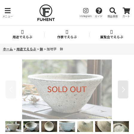
instagram
メニュー
ガイド
商品検索
カート
用途でえらぶ
作家でえらぶ
展覧会でえらぶ
ホーム
>
用途でえらぶ
>
鉢
>
加地学 鉢