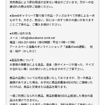
完売商品により即日発送が出来ない場合がございます。万が一の在
庫切れの際は何卒ご容赦ください。
●当webギャラリーで取り扱う作品・グッズはすべて作家による一点
ものです。大きさ、色合い、形には一点ずつ多少の違いがあります
ことご了承の上、ご購入を検討ください。
●お問い合わせ先
メール：info@aburakame.ocnk.net
電話：086-201-8884（受付時間：平日 11時〜17時）
アートスペース油亀のオンラインショップ「油亀のweb通販」 担
当：柏戸（かしわど）
●返品交換について
お客様の御都合による返品、返金（色やイメージが違った、サイズ
が合わない等）はお受けいたしかねますのでご了承下さい。
商品の品質については充分注意いたしておりますが、万一不良品・
破損がありました場合、お手元に商品到着後4日以内にご連絡いた
だければ、良品と交換または返品を賜ります。
一度ご利用になられた商品、商品到着後5日以上経過した場合の返
品はお受けできません。
不良品・破損による返品・交換の際は、送料を弊社にて負担いたし