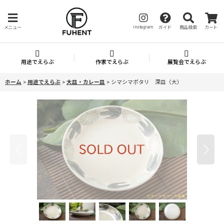
instagram
メニュー
ガイド
商品検索
カート
用途でえらぶ
作家でえらぶ
展覧会でえらぶ
ホーム
>
用途でえらぶ
>
大皿・カレー皿
>
シマシマポタリ 深皿（大）