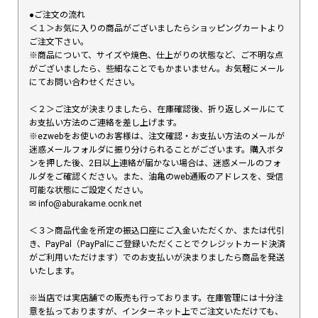
●ご注文の流れ
＜１＞お気に入りの商品がございましたらショッピングカートより
ご注文下さい。
※商品について、サイズや焼色、仕上がりの状態など、ご不明な点
がございましたら、些細なことでもかまいません。お気軽にメール
にてお問い合わせください。
＜２＞ご注文が決まりましたら、在庫確認後、折り返しメールにて
お支払い方法のご連絡を差し上げます。
※ezwebをお使いのお客様は、注文確認・お支払い方法のメールが
迷惑メールフォルダに振り分けられることがございます。購入ボタ
ンを押した後、2日以上連絡が届かない場合は、迷惑メールのフォ
ルダをご確認ください。また、油亀のweb通販のアドレスを、受信
可能な状態にご設定ください。
✉︎ info@aburakame.ocnk.net
＜３＞商品代金を所定の振込口座にご入金いただくか、または代引
き、PayPal（PayPalにご登録いただくことでクレジットカード決済
がご利用いただけます）でのお支払いが決まりましたら商品を発送
いたします。
※当店では実店舗での販売も行っております。在庫管理には十分注
意を払っておりますが、インターネット上でご注文いただけても、