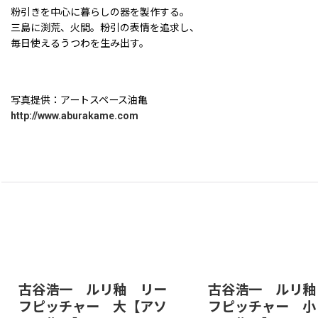
粉引きを中心に暮らしの器を製作する。
三島に渕荒、火間。粉引の表情を追求し、
毎日使えるうつわを生み出す。
写真提供：アートスペース油亀
http://www.aburakame.com
古谷浩一 ルリ釉 リー
古谷浩一 ルリ釉
フピッチャー 大【アソ
フピッチャー 小