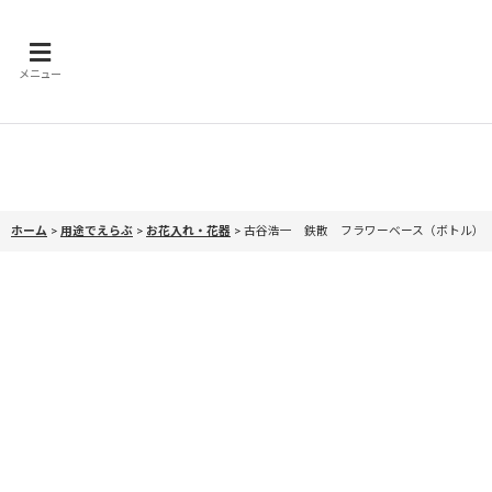
メニュー
ホーム
>
用途でえらぶ
>
お花入れ・花器
>
古谷浩一 鉄散 フラワーベース（ボトル）