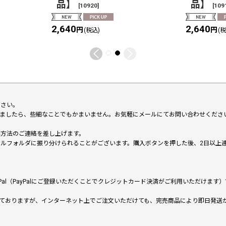
品】
品】
[
10920
]
[
109
2,640
2,640
円
円
(税込)
(
下さい。
いましたら、些細なことでもかまいません。お気軽にメールにてお問い合わせくださ
い方法のご連絡を差し上げます。
メールフォルダに振り分けられることがございます。購入ボタンを押した後、2日以
al（PayPalにご登録いただくことでクレジットカード決済がご利用いただけま
ておりますが、インターネット上でご注文いただけても、完売商品により即日発送