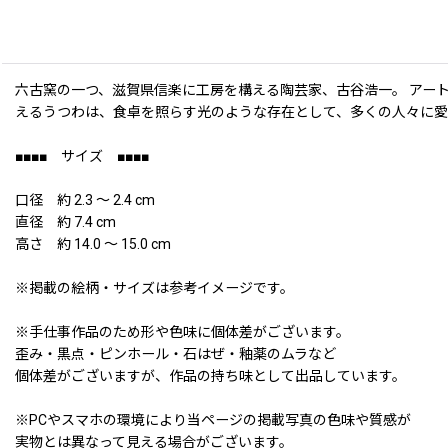
六古窯の一つ、滋賀県信楽に工房を構える陶芸家、古谷浩一。 アー
えるうつわは、食卓を照らす光のような存在として、多くの人々に
■■■■ サイズ ■■■■
口径 約 2.3 〜 2.4 cm
直径 約 7.4 cm
高さ 約 14.0 〜 15.0 cm
※掲載の絵柄・サイズは参考イメージです。
※手仕事作品のため形や色味に個体差がございます。
歪み・黒点・ピンホール・石はぜ・釉薬のムラなど
個体差がございますが、作品の持ち味として出品しています。
※PCやスマホの環境により当ページの掲載写真の色味や質感が
実物とは異なって見える場合がございます。