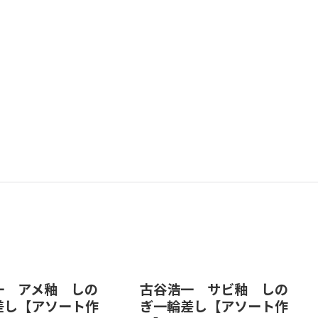
一 アメ釉 しの
古谷浩一 サビ釉 しの
差し【アソート作
ぎ一輪差し【アソート作