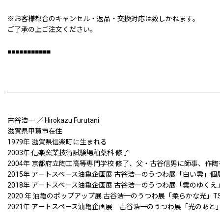
※お客様都合のキャンセル・返品・交換対応は致しかねます。
ご了承の上ご注文ください。
■■■■■■■■■■■
古谷浩一 ／ Hirokazu Furutani
滋賀県甲賀市在住
1979年 滋賀県信楽町に生まれる
2003年 信楽窯業技術試験場釉薬科 修了
2004年 京都府立陶工高等専門学校 修了、父・古谷信男に師事、作
2015年 アートスペース油亀企画展 古谷浩一のうつわ展「白い雲」個
2018年 アートスペース油亀企画展 古谷浩一のうつわ展「雲のゆく
2020 年 油亀のポップアップ展 古谷浩一のうつわ展「柔らかな光」TSUT
2021年 アートスペース油亀企画展 古谷浩一のうつわ展「光のあと