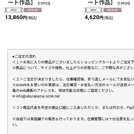
ート作品】
ート作品】
[
10923
]
[
10924
]
13,860
4,620
円
円
(税込)
(税込)
●ご注文の流れ
＜１＞お気に入りの商品がございましたらショッピングカートよりご注文
※商品について、サイズや焼色、仕上がりの状態など、ご不明な点がござ
＜２＞ご注文が決まりましたら、在庫確認後、折り返しメールにてお支払
※ezwebをお使いのお客様は、注文確認・お支払い方法のメールが迷惑
亀のweb通販のアドレスを、受信可能な状態にご設定ください。
✉︎ info@aburakame.ocnk.net
＜３＞商品代金を所定の振込口座にご入金いただくか、または代引き、PayP
※当店では実店舗での販売も行っております。在庫管理には十分注意を払っ
い。