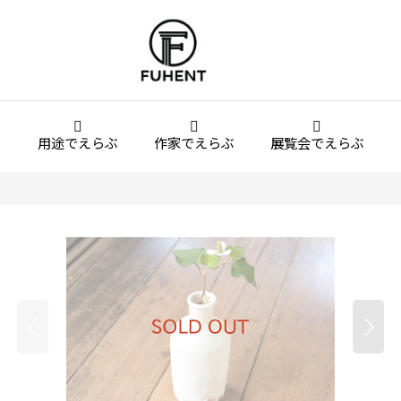
用途でえらぶ
作家でえらぶ
展覧会でえらぶ