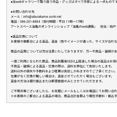
●当webギャラリーで取り扱う作品・グッズはすべて作家による一点もの
●お問い合わせ先
メール：info@aburakame.ocnk.net
電話：086-201-8884（受付時間：平日 11時〜17時）
アートスペース油亀のオンラインショップ「油亀のweb通販」 担当：柏戸
●返品交換について
お客様の御都合による返品、返金（色やイメージが違った、サイズが合わ
商品の品質については充分注意いたしておりますが、万一不良品・破損があ
一度ご利用になられた商品、商品到着後5日以上経過した場合の返品はお受
不良品・破損による返品・交換の際は、送料を弊社にて負担いたします。
送料以外の損失や手数料および経費は負担しかねますのでご了承ください
在庫がなく交換が難しい場合は、返金させていただく場合もございます。
返金の方法は銀行振込または郵便振替のみとさせていただきます。
ご不明点等ございましたら、お気軽にメールもしくはお電話にてお問い合
※お客様のご都合による返品の場合、商品合計金額より梱包手数料・振込