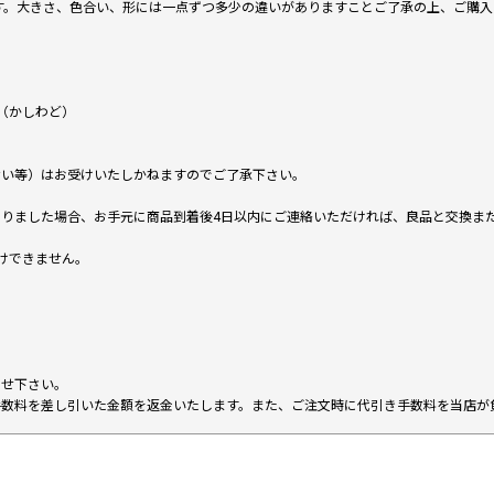
です。大きさ、色合い、形には一点ずつ多少の違いがありますことご了承の上、ご購
（かしわど）
ない等）はお受けいたしかねますのでご了承下さい。
りました場合、お手元に商品到着後4日以内にご連絡いただければ、良品と交換ま
けできません。
。
わせ下さい。
手数料を差し引いた金額を返金いたします。また、ご注文時に代引き手数料を当店が