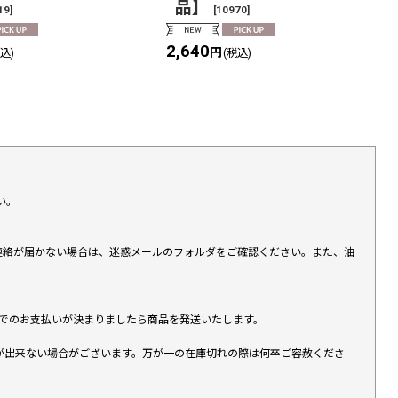
品】
19
]
[
10970
]
2,640
円
税込)
(税込)
い。
上連絡が届かない場合は、迷惑メールのフォルダをご確認ください。また、油
す）でのお支払いが決まりましたら商品を発送いたします。
が出来ない場合がございます。万が一の在庫切れの際は何卒ご容赦くださ