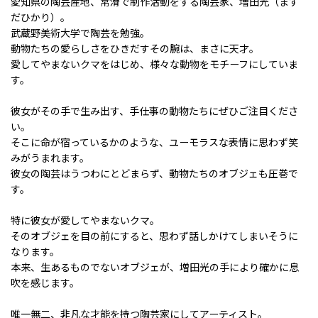
愛知県の陶芸産地、常滑で制作活動をする陶芸家、増田光（ます
だひかり）。
武蔵野美術大学で陶芸を勉強。
動物たちの愛らしさをひきだすその腕は、まさに天才。
愛してやまないクマをはじめ、様々な動物をモチーフにしていま
す。
彼女がその手で生み出す、手仕事の動物たちにぜひご注目くださ
い。
そこに命が宿っているかのような、ユーモラスな表情に思わず笑
みがうまれます。
彼女の陶芸はうつわにとどまらず、動物たちのオブジェも圧巻で
す。
特に彼女が愛してやまないクマ。
そのオブジェを目の前にすると、思わず話しかけてしまいそうに
なります。
本来、生あるものでないオブジェが、増田光の手により確かに息
吹を感じます。
唯一無二、非凡な才能を持つ陶芸家にしてアーティスト。