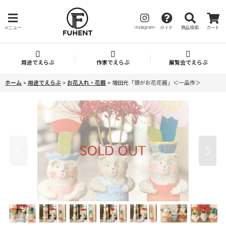
instagram
メニュー
ガイド
商品検索
カート
用途でえらぶ
作家でえらぶ
展覧会でえらぶ
ホーム
>
用途でえらぶ
>
お花入れ・花器
>
増田光「頭がお花花器」＜一品作＞