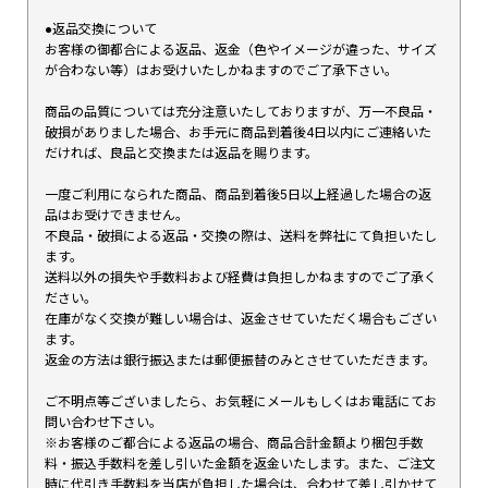
●返品交換について
お客様の御都合による返品、返金（色やイメージが違った、サイズ
が合わない等）はお受けいたしかねますのでご了承下さい。
商品の品質については充分注意いたしておりますが、万一不良品・
破損がありました場合、お手元に商品到着後4日以内にご連絡いた
だければ、良品と交換または返品を賜ります。
一度ご利用になられた商品、商品到着後5日以上経過した場合の返
品はお受けできません。
不良品・破損による返品・交換の際は、送料を弊社にて負担いたし
ます。
送料以外の損失や手数料および経費は負担しかねますのでご了承く
ださい。
在庫がなく交換が難しい場合は、返金させていただく場合もござい
ます。
返金の方法は銀行振込または郵便振替のみとさせていただきます。
ご不明点等ございましたら、お気軽にメールもしくはお電話にてお
問い合わせ下さい。
※お客様のご都合による返品の場合、商品合計金額より梱包手数
料・振込手数料を差し引いた金額を返金いたします。また、ご注文
時に代引き手数料を当店が負担した場合は、合わせて差し引かせて