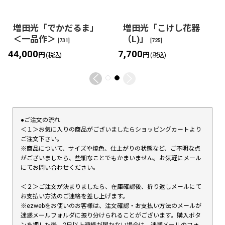
増田光「でかだるま」
増田光「こけし花器
＜一品作＞
（L)」
[
731
]
[
725
]
44,000
7,700
円
円
(税込)
(税込)
●ご注文の流れ
＜１＞お気に入りの商品がございましたらショッピングカートより
ご注文下さい。
※商品について、サイズや焼色、仕上がりの状態など、ご不明な点
がございましたら、些細なことでもかまいません。お気軽にメール
にてお問い合わせください。
＜２＞ご注文が決まりましたら、在庫確認後、折り返しメールにて
お支払い方法のご連絡を差し上げます。
※ezwebをお使いのお客様は、注文確認・お支払い方法のメールが
迷惑メールフォルダに振り分けられることがございます。購入ボタ
ンを押した後、2日以上連絡が届かない場合は、迷惑メールのフォ