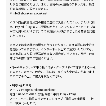
ルダをご確認ください。また、油亀のweb通販のアドレスを、受信
可能な状態にご設定ください。
✉︎ info@aburakame.ocnk.net
＜３＞商品代金を所定の振込口座にご入金いただくか、または代引
き、PayPal（PayPalにご登録いただくことでクレジットカード決済
がご利用いただけます）でのお支払いが決まりましたら商品を発送
いたします。
※当店では実店舗での販売も行っております。在庫管理には十分注
意を払っておりますが、インターネット上でご注文いただけても、
完売商品により即日発送が出来ない場合がございます。万が一の在
庫切れの際は何卒ご容赦ください。
●当webギャラリーで取り扱う作品・グッズはすべて作家による一点
ものです。大きさ、色合い、形には一点ずつ多少の違いがあります
ことご了承の上、ご購入を検討ください。
●お問い合わせ先
メール：info@aburakame.ocnk.net
電話：086-201-8884（受付時間：平日 11時〜17時）
アートスペース油亀のオンラインショップ「油亀のweb通販」 担
当：柏戸（かしわど）