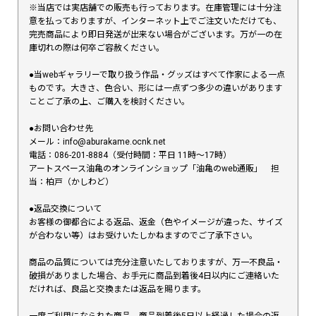
※当店では実店舗での販売も行っております。在庫管理には十分注
意を払っておりますが、インターネット上でご注文いただけても、
完売商品により即日発送が出来ない場合がございます。万が一の在
庫切れの際は何卒ご容赦ください。
●当webギャラリーで取り扱う作品・グッズはすべて作家による一点
ものです。大きさ、色合い、形には一点ずつ多少の違いがあります
ことご了承の上、ご購入を検討ください。
●お問い合わせ先
メール：info@aburakame.ocnk.net
電話：086-201-8884（受付時間：平日 11時〜17時）
アートスペース油亀のオンラインショップ「油亀のweb通販」 担
当：柏戸（かしわど）
●返品交換について
お客様の御都合による返品、返金（色やイメージが違った、サイズ
が合わない等）はお受けいたしかねますのでご了承下さい。
商品の品質については充分注意いたしておりますが、万一不良品・
破損がありました場合、お手元に商品到着後4日以内にご連絡いた
だければ、良品と交換または返品を賜ります。