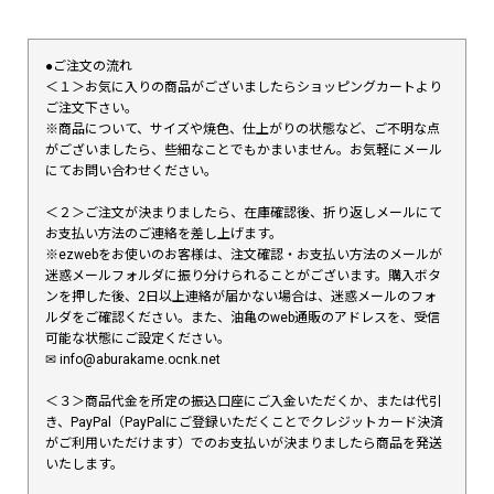
●ご注文の流れ
＜１＞お気に入りの商品がございましたらショッピングカートより
ご注文下さい。
※商品について、サイズや焼色、仕上がりの状態など、ご不明な点
がございましたら、些細なことでもかまいません。お気軽にメール
にてお問い合わせください。
＜２＞ご注文が決まりましたら、在庫確認後、折り返しメールにて
お支払い方法のご連絡を差し上げます。
※ezwebをお使いのお客様は、注文確認・お支払い方法のメールが
迷惑メールフォルダに振り分けられることがございます。購入ボタ
ンを押した後、2日以上連絡が届かない場合は、迷惑メールのフォ
ルダをご確認ください。また、油亀のweb通販のアドレスを、受信
可能な状態にご設定ください。
✉︎ info@aburakame.ocnk.net
＜３＞商品代金を所定の振込口座にご入金いただくか、または代引
き、PayPal（PayPalにご登録いただくことでクレジットカード決済
がご利用いただけます）でのお支払いが決まりましたら商品を発送
いたします。