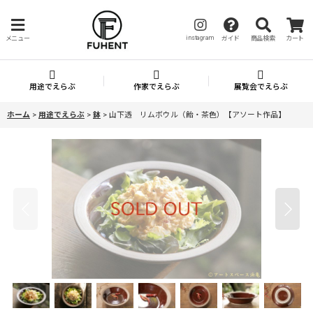
instagram
メニュー
ガイド
商品検索
カート
用途でえらぶ
作家でえらぶ
展覧会でえらぶ
ホーム
>
用途でえらぶ
>
鉢
>
山下透 リムボウル（飴・茶色）【アソート作品】