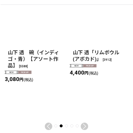
山下 透 碗（インディ
山下 透「リムボウル
ゴ・青）【アソート作
(アボカド)」
[
3912
]
品】
[
5588
]
4,400
円
(税込)
3,080
円
(税込)