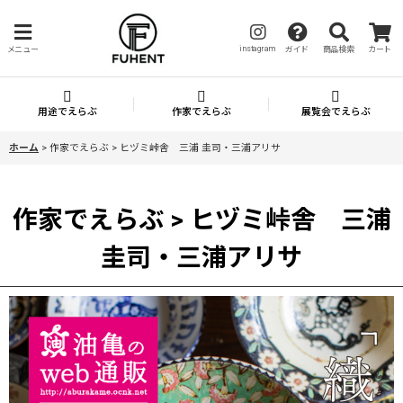
instagram
メニュー
ガイド
商品検索
カート
用途でえらぶ
作家でえらぶ
展覧会でえらぶ
ホーム
>
作家でえらぶ > ヒヅミ峠舎 三浦 圭司・三浦アリサ
作家でえらぶ > ヒヅミ峠舎 三浦
圭司・三浦アリサ