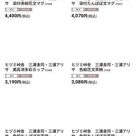
サ 染付赤絵花文マグ
サ 染付たんぽぽ文マグ
[
7350
]
[
7351
]
4,400
4,070
円
円
(税込)
(税込)
ヒヅミ峠舎 三浦圭司・三浦アリ
ヒヅミ峠舎 三浦圭司・三浦アリ
サ 黒呉須多彩カップ
サ 色絵花文茶碗
[
7349
]
[
7393
]
3,190
3,080
円
円
(税込)
(税込)
ヒヅミ峠舎 三浦圭司・三浦アリ
ヒヅミ峠舎 三浦圭司・三浦アリ