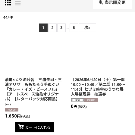
表示順変更
閉じる
447
件
表示数
:
...
1
2
3
8
次
»
在庫あり
並び順
:
絞り込む
油亀×ヒヅミ峠舎 三浦圭司・三
【2026年6月20日（土）第一部
浦アリサ ももたろう手ぬぐい
10:00〜10:40 ／第二部 11:00〜
「カレー・イズ・ピースフル」
11:40】ヒヅミ峠舎のうつわ展
【アートスペース油亀オリジナ
入場整理券 抽選券
ル】【レターパック対応商品】
[
1798
]
0
円
(税込)
1,650
円
(税込)
カートに入れる