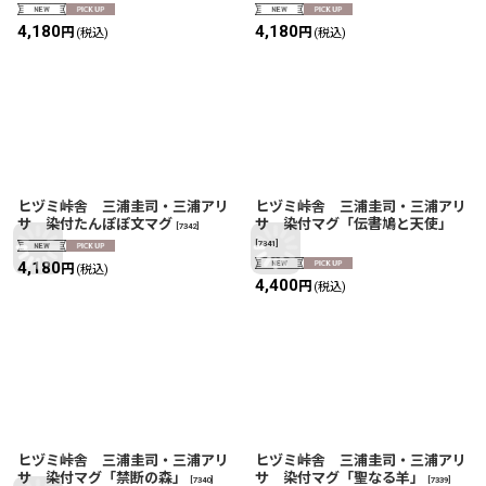
4,180
4,180
円
円
(税込)
(税込)
ヒヅミ峠舎 三浦圭司・三浦アリ
ヒヅミ峠舎 三浦圭司・三浦アリ
サ 染付たんぽぽ文マグ
サ 染付マグ「伝書鳩と天使」
[
7342
]
[
7341
]
4,180
円
(税込)
4,400
円
(税込)
ヒヅミ峠舎 三浦圭司・三浦アリ
ヒヅミ峠舎 三浦圭司・三浦アリ
サ 染付マグ「禁断の森」
サ 染付マグ「聖なる羊」
[
7340
]
[
7339
]