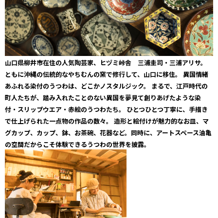
山口県柳井市在住の人気陶芸家、ヒヅミ峠舎 三浦圭司・三浦アリサ。
ともに沖縄の伝統的なやちむんの窯で修行して、山口に移住。 異国情緒
あふれる染付のうつわは、どこかノスタルジック。 まるで、江戸時代の
町人たちが、踏み入れたことのない異国を夢見て創りあげたような染
付・スリップウエア・赤絵のうつわたち。 ひとつひとつ丁寧に、手描き
で仕上げられた一点物の作品の数々。 造形と絵付けが魅力的なお皿、マ
グカップ、カップ、鉢、お茶碗、花器など。同時に、アートスペース油亀
の空間だからこそ体験できるうつわの世界を披露。