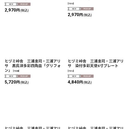
[
7313
]
2,970
円
(税込)
2,970
円
(税込)
ヒヅミ峠舎 三浦圭司・三浦アリ
ヒヅミ峠舎 三浦圭司・三浦アリ
サ 黒呉須多彩四角皿「グリフォ
サ 染付多彩天使6寸プレート
ン」
[
7308
]
[
7312
]
5,720
4,840
円
円
(税込)
(税込)
ヒヅミ峠舎 三浦圭司・三浦アリ
ヒヅミ峠舎 三浦圭司・三浦アリ