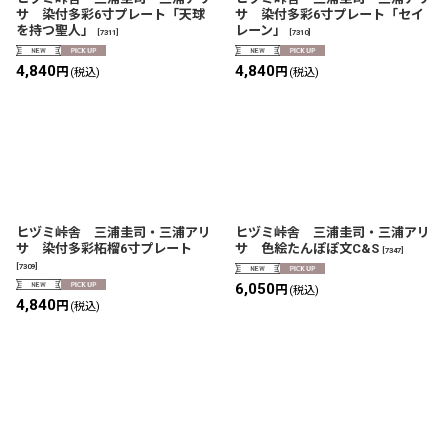
サ 染付多彩6寸プレート「天球
サ 染付多彩6寸プレート「セイ
を持つ聖人」
レーン」
[
7311
]
[
7310
]
4,840
4,840
円
円
(税込)
(税込)
ヒヅミ峠舎 三浦圭司・三浦アリ
ヒヅミ峠舎 三浦圭司・三浦アリ
サ 染付多彩柘榴6寸プレート
サ 色絵たんぽぽ文C&S
[
7347
]
[
7309
]
6,050
円
(税込)
4,840
円
(税込)