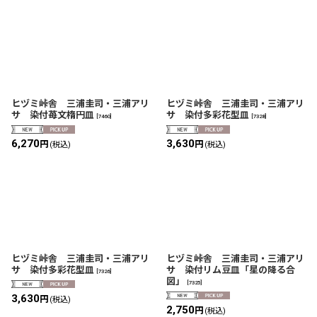
ヒヅミ峠舎 三浦圭司・三浦アリ
ヒヅミ峠舎 三浦圭司・三浦アリ
サ 染付苺文楕円皿
サ 染付多彩花型皿
[
7460
]
[
7328
]
6,270
3,630
円
円
(税込)
(税込)
ヒヅミ峠舎 三浦圭司・三浦アリ
ヒヅミ峠舎 三浦圭司・三浦アリ
サ 染付多彩花型皿
サ 染付リム豆皿「星の降る合
[
7326
]
図」
[
7325
]
3,630
円
(税込)
2,750
円
(税込)