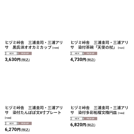
ヒヅミ峠舎 三浦圭司・三浦アリ
ヒヅミ峠舎 三浦圭司・三浦アリ
サ 黒呉須オオカミカップ
サ 染付茶碗「天使の杖」
[
7395
]
[
7421
]
3,630
4,730
円
円
(税込)
(税込)
ヒヅミ峠舎 三浦圭司・三浦アリ
ヒヅミ峠舎 三浦圭司・三浦アリ
サ 染付たんぽぽ文8寸プレート
サ 染付多彩柘榴文楕円皿
[
7462
]
[
7463
]
6,820
円
(税込)
6,270
円
(税込)