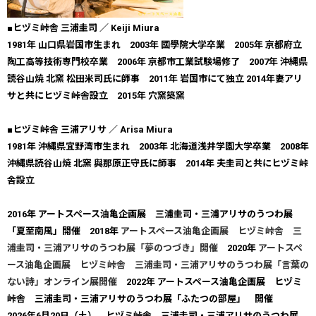
■ヒヅミ峠舎 三浦圭司 ／ Keiji Miura
1981年 山口県岩国市生まれ 2003年 國學院大学卒業 2005年 京都府立
陶工高等技術専門校卒業 2006年 京都市工業試験場修了 2007年 沖縄県
読谷山焼 北窯 松田米司氏に師事 2011年 岩国市にて独立 2014年妻アリ
サと共にヒヅミ峠舎設立 2015年 穴窯築窯
■ヒヅミ峠舎 三浦アリサ ／ Arisa Miura
1981年 沖縄県宜野湾市生まれ 2003年 北海道浅井学園大学卒業 2008年
沖縄県読谷山焼 北窯 與那原正守氏に師事 2014年 夫圭司と共にヒヅミ峠
舎設立
2016年 アートスペース油亀企画展 三浦圭司・三浦アリサのうつわ展
「夏至南風」開催 2018年
アートスペース油亀企画展 ヒヅミ峠舎 三
浦圭司・三浦アリサのうつわ展「夢のつづき」開催
2020年
アートスペ
ース油亀企画展 ヒヅミ峠舎 三浦圭司・三浦アリサのうつわ展「言葉の
ない詩」オンライン展開催
2022年 アートスペース油亀企画展 ヒヅミ
峠舎 三浦圭司・三浦アリサのうつわ展「ふたつの部屋」 開催
2026年6月20日（土） ヒヅミ峠舎 三浦圭司・三浦アリサのうつわ展