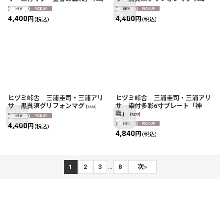
4,400
4,400
円
円
(税込)
(税込)
ヒヅミ峠舎 三浦圭司・三浦アリ
ヒヅミ峠舎 三浦圭司・三浦アリ
サ 黒呉須グリフォンマグ
サ 染付多彩6寸プレート「神
[
7335
]
獣」
[
7377
]
4,400
円
(税込)
4,840
円
(税込)
...
1
2
3
8
次
»