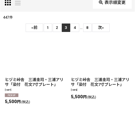
表示順変更
閉じる
447
件
表示数
:
...
«
前
1
2
3
4
8
次
»
在庫あり
並び順
:
絞り込む
ヒヅミ峠舎 三浦圭司・三浦アリ
ヒヅミ峠舎 三浦圭司・三浦アリ
サ「染付 花文7寸プレート」
サ「染付 花文7寸プレート」
[
1877
]
[
1876
]
5,500
円
(税込)
5,500
円
(税込)