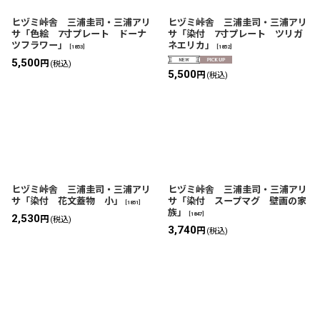
ヒヅミ峠舎 三浦圭司・三浦アリ
ヒヅミ峠舎 三浦圭司・三浦アリ
サ「色絵 7寸プレート ドーナ
サ「染付 7寸プレート ツリガ
ツフラワー」
ネエリカ」
[
1853
]
[
1852
]
5,500
円
(税込)
5,500
円
(税込)
ヒヅミ峠舎 三浦圭司・三浦アリ
ヒヅミ峠舎 三浦圭司・三浦アリ
サ「染付 花文蓋物 小」
サ「染付 スープマグ 壁画の家
[
1851
]
族」
[
1847
]
2,530
円
(税込)
3,740
円
(税込)