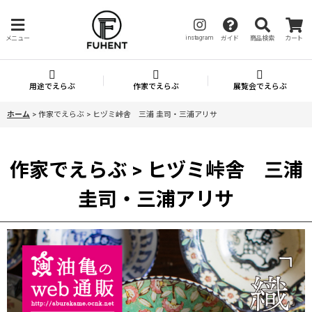
instagram
メニュー
ガイド
商品検索
カート
用途でえらぶ
作家でえらぶ
展覧会でえらぶ
ホーム
>
作家でえらぶ > ヒヅミ峠舎 三浦 圭司・三浦アリサ
作家でえらぶ > ヒヅミ峠舎 三浦
圭司・三浦アリサ