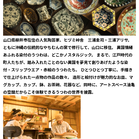
山口県柳井市在住の人気陶芸家、ヒヅミ峠舎 三浦圭司・三浦アリサ。
ともに沖縄の伝統的なやちむんの窯で修行して、山口に移住。 異国情緒
あふれる染付のうつわは、どこかノスタルジック。 まるで、江戸時代の
町人たちが、踏み入れたことのない異国を夢見て創りあげたような染
付・スリップウエア・赤絵のうつわたち。 ひとつひとつ丁寧に、手描き
で仕上げられた一点物の作品の数々。 造形と絵付けが魅力的なお皿、マ
グカップ、カップ、鉢、お茶碗、花器など。同時に、アートスペース油亀
の空間だからこそ体験できるうつわの世界を披露。