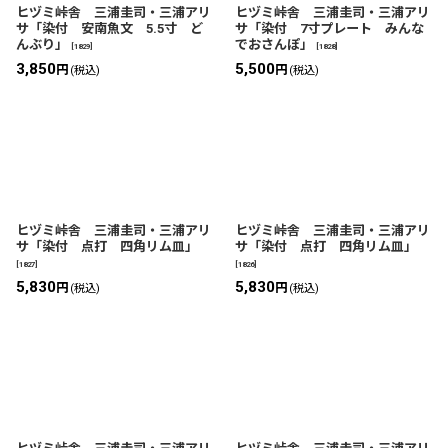
ヒヅミ峠舎 三浦圭司・三浦アリ
ヒヅミ峠舎 三浦圭司・三浦アリ
サ「染付 安南魚文 5.5寸 ど
サ「染付 7寸プレート みんな
んぶり」
でおさんぽ」
[
1829
]
[
1828
]
3,850
5,500
円
円
(税込)
(税込)
ヒヅミ峠舎 三浦圭司・三浦アリ
ヒヅミ峠舎 三浦圭司・三浦アリ
サ「染付 点打 四角リム皿」
サ「染付 点打 四角リム皿」
[
1827
]
[
1826
]
5,830
5,830
円
円
(税込)
(税込)