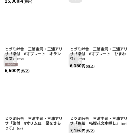
25,300
円
(税込)
ヒヅミ峠舎 三浦圭司・三浦アリ
ヒヅミ峠舎 三浦圭司・三浦アリ
サ「染付 8寸プレート オラン
サ「染付 8寸プレート ひまわ
ダ文」
り」
[
1796
]
[
1795
]
6,380
円
(税込)
6,600
円
(税込)
ヒヅミ峠舎 三浦圭司・三浦アリ
ヒヅミ峠舎 三浦圭司・三浦アリ
サ「染付 8寸リム皿 星をさら
サ「色絵 柘榴花文水挿し」
[
1791
]
って」
[
1794
]
7,150
円
(税込)