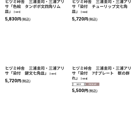
ヒヅミ峠舎 三浦圭司・三浦アリ
ヒヅミ峠舎 三浦圭司・三浦アリ
サ「色絵 タンポポ文四角リム
サ「染付 チューリップ文七角
皿」
皿」
[
1819
]
[
1820
]
5,830
5,720
円
円
(税込)
(税込)
ヒヅミ峠舎 三浦圭司・三浦アリ
ヒヅミ峠舎 三浦圭司・三浦アリ
サ「染付 鍵文七角皿」
サ「染付 7寸プレート 獣の群
[
1819
]
れ」
[
1818
]
5,720
円
(税込)
5,500
円
(税込)