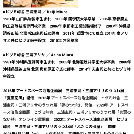
■ヒヅミ峠舎 三浦圭司 ／ Keiji Miura
1981年 山口県岩国市生まれ 2003年 國學院大学卒業 2005年 京都府立
陶工高等技術専門校卒業 2006年 京都市工業試験場修了 2007年 沖縄県
読谷山焼 北窯 松田米司氏に師事 2011年 岩国市にて独立 2014年妻アリ
サと共にヒヅミ峠舎設立 2015年 穴窯築窯
■ヒヅミ峠舎 三浦アリサ ／ Arisa Miura
1981年 沖縄県宜野湾市生まれ 2003年 北海道浅井学園大学卒業 2008年
沖縄県読谷山焼 北窯 與那原正守氏に師事 2014年 夫圭司と共にヒヅミ峠
舎設立
2016年 アートスペース油亀企画展 三浦圭司・三浦アリサのうつわ展
「夏至南風」開催 2018年
アートスペース油亀企画展 ヒヅミ峠舎 三
浦圭司・三浦アリサのうつわ展「夢のつづき」開催
2020年
アートスペ
ース油亀企画展 ヒヅミ峠舎 三浦圭司・三浦アリサのうつわ展「言葉の
ない詩」オンライン展開催
2022年 アートスペース油亀企画展 ヒヅミ
峠舎 三浦圭司・三浦アリサのうつわ展「ふたつの部屋」 開催
2026年6月20日（土） ヒヅミ峠舎 三浦圭司・三浦アリサのうつわ展