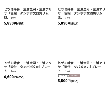
ヒヅミ峠舎 三浦圭司・三浦アリ
ヒヅミ峠舎 三浦圭司・三浦アリ
サ「色絵 タンポポ文四角リム
サ「色絵 タンポポ文四角リム
皿」
皿」
[
1871
]
[
1870
]
5,830
5,830
円
円
(税込)
(税込)
ヒヅミ峠舎 三浦圭司・三浦アリ
ヒヅミ峠舎 三浦圭司・三浦アリ
サ「染付 タンポポ文8寸プレー
サ「染付 ツバメ文7寸プレー
ト」
ト」
[
1869
]
[
1866
]
6,600
円
(税込)
5,500
円
(税込)