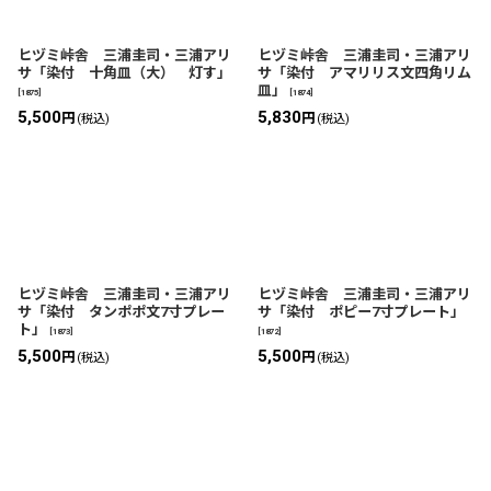
ヒヅミ峠舎 三浦圭司・三浦アリ
ヒヅミ峠舎 三浦圭司・三浦アリ
サ「染付 十角皿（大） 灯す」
サ「染付 アマリリス文四角リム
皿」
[
1875
]
[
1874
]
5,500
5,830
円
円
(税込)
(税込)
ヒヅミ峠舎 三浦圭司・三浦アリ
ヒヅミ峠舎 三浦圭司・三浦アリ
サ「染付 タンポポ文7寸プレー
サ「染付 ポピー7寸プレート」
ト」
[
1873
]
[
1872
]
5,500
5,500
円
円
(税込)
(税込)