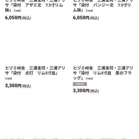
ヒヅミ峠舎 三浦圭司・三浦アリ
ヒヅミ峠舎 三浦圭司・三浦アリ
サ「染付 アザミ文 7.5寸リム
サ「染付 パンジー文 7.5寸リ
鉢」
ム鉢」
[
1825
]
[
1824
]
6,050
6,050
円
円
(税込)
(税込)
ヒヅミ峠舎 三浦圭司・三浦アリ
ヒヅミ峠舎 三浦圭司・三浦アリ
サ「染付 点打 リム5寸皿」
サ「染付 リム5寸皿 星のフラ
ッグ」
[
1823
]
[
1822
]
3,300
円
(税込)
3,300
円
(税込)