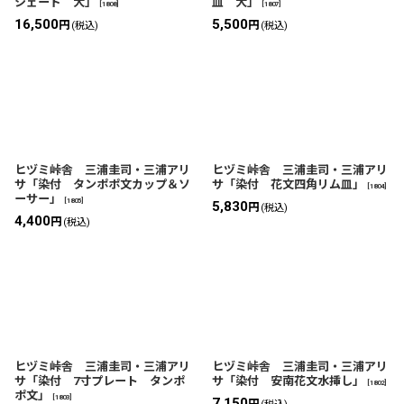
シェード 大」
皿 大」
[
1808
]
[
1807
]
16,500
5,500
円
円
(税込)
(税込)
ヒヅミ峠舎 三浦圭司・三浦アリ
ヒヅミ峠舎 三浦圭司・三浦アリ
サ「染付 タンポポ文カップ＆ソ
サ「染付 花文四角リム皿」
[
1804
]
ーサー」
[
1805
]
5,830
円
(税込)
4,400
円
(税込)
ヒヅミ峠舎 三浦圭司・三浦アリ
ヒヅミ峠舎 三浦圭司・三浦アリ
サ「染付 7寸プレート タンポ
サ「染付 安南花文水挿し」
[
1802
]
ポ文」
[
1803
]
7,150
円