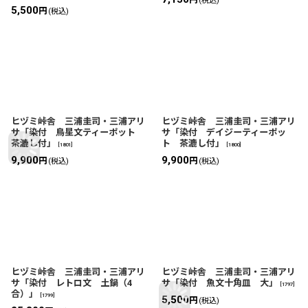
(税込)
5,500
円
(税込)
ヒヅミ峠舎 三浦圭司・三浦アリ
ヒヅミ峠舎 三浦圭司・三浦アリ
サ「染付 鳥星文ティーポット
サ「染付 デイジーティーポッ
茶漉し付」
ト 茶漉し付」
[
1801
]
[
1800
]
9,900
9,900
円
円
(税込)
(税込)
ヒヅミ峠舎 三浦圭司・三浦アリ
ヒヅミ峠舎 三浦圭司・三浦アリ
サ「染付 レトロ文 土鍋（4
サ「染付 魚文十角皿 大」
[
1797
]
合）」
[
1799
]
5,500
円
(税込)