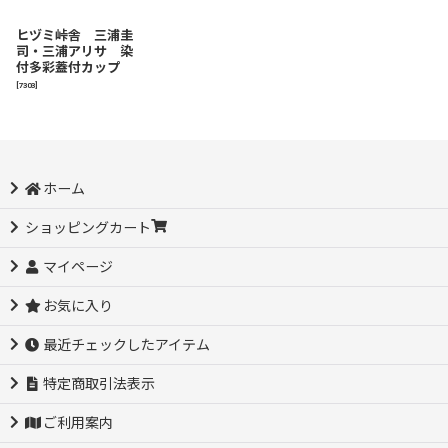
ヒヅミ峠舎 三浦圭
司・三浦アリサ 染
付多彩蓋付カップ
[
7303
]
ホーム
ショッピングカート
マイページ
お気に入り
最近チェックしたアイテム
特定商取引法表示
ご利用案内