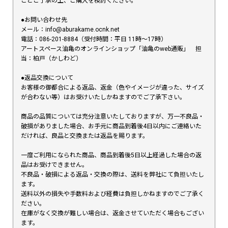
ことご了承の上、ご購入を検討ください。
●お問い合わせ先
メール：info@aburakame.ocnk.net
電話：086-201-8884（受付時間：平日 11時〜17時）
アートスペース油亀のオンラインショップ「油亀のweb通販」 担
当：柏戸（かしわど）
●返品交換について
お客様の御都合による返品、返金（色やイメージが違った、サイズ
が合わない等）はお受けいたしかねますのでご了承下さい。
商品の品質については充分注意いたしておりますが、万一不良品・
破損がありました場合、お手元に商品到着後4日以内にご連絡いた
だければ、良品と交換または返品を賜ります。
一度ご利用になられた商品、商品到着後5日以上経過した場合の返
品はお受けできません。
不良品・破損による返品・交換の際は、送料を弊社にて負担いたし
ます。
送料以外の損失や手数料および経費は負担しかねますのでご了承く
ださい。
在庫がなく交換が難しい場合は、返金させていただく場合もござい
ます。