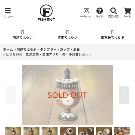
instagram
メニュー
ガイド
商品検索
カート
用途でえらぶ
作家でえらぶ
展覧会でえらぶ
ホーム
>
用途でえらぶ
>
タンブラー・カップ・湯呑
>
ヒヅミ峠舎 三浦圭司・三浦アリサ 染付多彩蓋付カップ