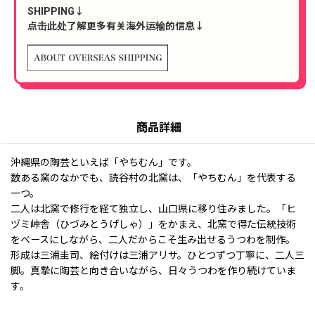
SHIPPING↓
点击此处了解更多有关海外运输的信息↓
商品詳細
沖縄県の陶芸といえば「やちむん」です。
数ある窯のなかでも、読谷村の北窯は、「やちむん」を代表する
一つ。
二人は北窯で修行を経て独立し、山口県に移り住みました。「ヒ
ヅミ峠舎（ひづみとうげしゃ）」をかまえ、北窯で得た伝統技術
をベースにしながら、二人だからこそ生み出せるうつわを制作。
形成は三浦圭司、絵付けは三浦アリサ。ひとつずつ丁寧に、二人三
脚。真摯に陶芸と向き合いながら、日々うつわを作り続けていま
す。