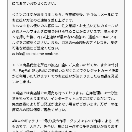
にてお問い合わせください。
＜２＞ご注文が決まりましたら、在庫確認後、折り返しメールにて
お支払い方法のご連絡を差し上げます。
※ezwebをお使いのお客様は、注文確認・お支払い方法のメールが
迷惑メールフォルダに振り分けられることがございます。購入ボタ
ンを押した後、2日以上連絡が届かない場合は、迷惑メールのフォ
ルダをご確認ください。また、油亀のweb通販のアドレスを、受信
可能な状態にご設定ください。
✉︎ info@aburakame.ocnk.net
＜３＞商品代金を所定の振込口座にご入金いただくか、または代引
き、PayPal（PayPalにご登録いただくことでクレジットカード決済
がご利用いただけます）でのお支払いが決まりましたら商品を発送
いたします。
※当店では実店舗での販売も行っております。在庫管理には十分注
意を払っておりますが、インターネット上でご注文いただけても、
完売商品により即日発送が出来ない場合がございます。万が一の在
庫切れの際は何卒ご容赦ください。
●当webギャラリーで取り扱う作品・グッズはすべて作家による一点
ものです。大きさ、色合い、形には一点ずつ多少の違いがあります