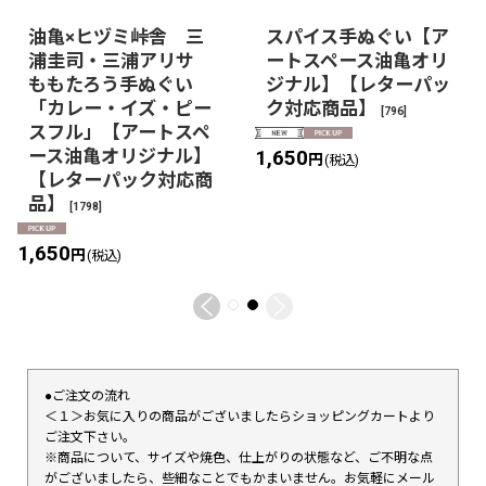
油亀×ヒヅミ峠舎 三
スパイス手ぬぐい【ア
浦圭司・三浦アリサ
ートスペース油亀オリ
ももたろう手ぬぐい
ジナル】【レターパッ
「カレー・イズ・ピー
ク対応商品】
[
796
]
スフル」【アートスペ
ース油亀オリジナル】
1,650
円
(税込)
【レターパック対応商
品】
[
1798
]
1,650
円
(税込)
●ご注文の流れ
＜１＞お気に入りの商品がございましたらショッピングカートより
ご注文下さい。
※商品について、サイズや焼色、仕上がりの状態など、ご不明な点
がございましたら、些細なことでもかまいません。お気軽にメール