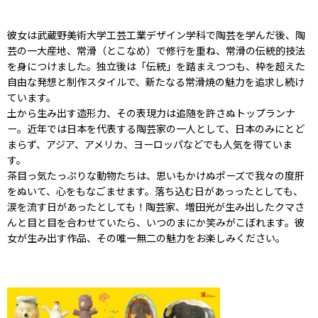
彼女は武蔵野美術大学工芸工業デザイン学科で陶芸を学んだ後、陶
芸の一大産地、常滑（とこなめ）で修行を重ね、常滑の伝統的技法
を身につけました。独立後は「伝統」を踏まえつつも、枠を超えた
自由な発想と制作スタイルで、新たなる常滑焼の魅力を追求し続け
ています。
土から生み出す造形力、その表現力は追随を許さぬトップランナ
ー。近年では日本を代表する陶芸家の一人として、日本のみにとど
まらず、アジア、アメリカ、ヨーロッパなどでも人気を得ていま
す。
茶目っ気たっぷりな動物たちは、思いもかけぬポーズで我々の度肝
をぬいて、心をもなごませます。落ち込む日があっったとしても、
涙を流す日があったとしても！陶芸家、増田光が生み出したクマさ
んと目と目を合わせていたら、いつのまにか笑みがこぼれます。彼
女が生み出す作品、その唯一無二の魅力をお楽しみください。