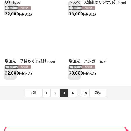
り）
トスペース油亀オリジナル】
[
17093
]
[
17118
]
22,000
33,000
円
円
(税込)
(税込)
増田光 子持ちくま花器
増田光 ハンガー
[
17045
]
[
17011
]
22,000
33,000
円
円
(税込)
(税込)
...
«
前
1
2
3
4
15
次
»