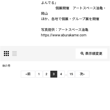
よんでる」
個展開催 アートスペース油亀・
岡山
ほか、各地で個展・グループ展を開催
写真提供：アートスペース油亀
https://www.aburakame.com
表示順変更
閉じる
861
件
表示数
:
...
«
前
1
2
3
4
15
次
»
在庫あり
並び順
: