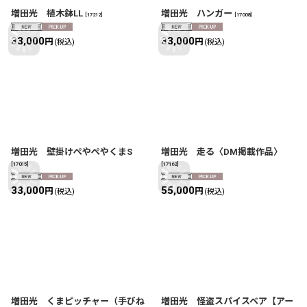
増田光 植木鉢LL
増田光 ハンガー
[
17212
]
[
17008
]
33,000
33,000
円
円
(税込)
(税込)
増田光 壁掛けぺやぺやくまS
増田光 走る〈DM掲載作品〉
[
17015
]
[
17162
]
33,000
55,000
円
円
(税込)
(税込)
増田光 くまピッチャー（手びね
増田光 怪盗スパイスベア【アー