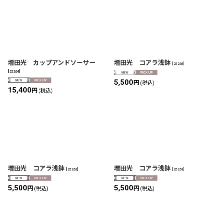
増田光 カップアンドソーサー
増田光 コアラ浅鉢
[
25263
]
[
25264
]
5,500
円
(税込)
15,400
円
(税込)
増田光 コアラ浅鉢
増田光 コアラ浅鉢
[
25262
]
[
25261
]
5,500
5,500
円
円
(税込)
(税込)