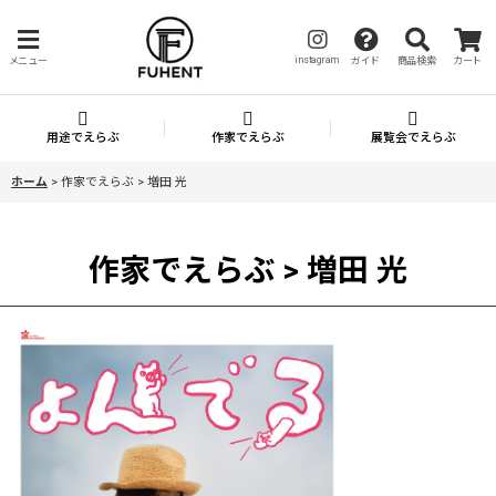
instagram
メニュー
ガイド
商品検索
カート
用途でえらぶ
作家でえらぶ
展覧会でえらぶ
ホーム
>
作家でえらぶ > 増田 光
作家でえらぶ > 増田 光