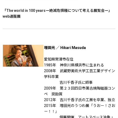
「The world in 100 yearsー絶滅危惧種について考える展覧会ー」
web通販展
増田光 ／ Hikari Masuda
愛知県常滑市在住
1985年 神奈川県横浜市に生まれる
2008年 武蔵野美術大学工芸工業デザイン
学科卒業
吉川千香子氏に師事
2009年 第２３回四日市萬古焼陶磁器コン
ペ 奨励賞
2012年 吉川千香子氏の工房を卒業、独立
2015年 増田光のうつわ展「うおー！さお
ー！！」
個展開催 アートスペース油亀・