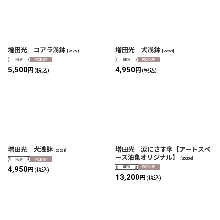
増田光 コアラ浅鉢
増田光 犬浅鉢
[
25260
]
[
25259
]
5,500
4,950
円
円
(税込)
(税込)
増田光 犬浅鉢
増田光 涙にさす傘【アートスペ
[
25258
]
ース油亀オリジナル】
[
25256
]
4,950
円
(税込)
13,200
円
(税込)