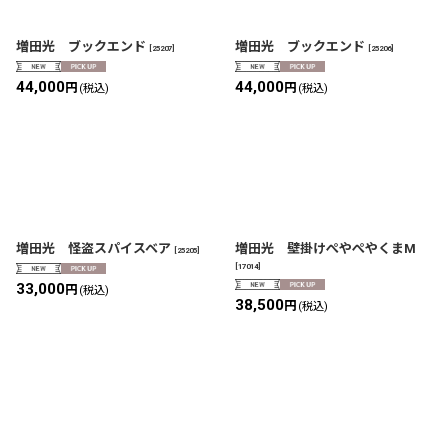
増田光 ブックエンド
増田光 ブックエンド
[
25207
]
[
25206
]
44,000
44,000
円
円
(税込)
(税込)
増田光 怪盗スパイスベア
増田光 壁掛けぺやぺやくまM
[
25205
]
[
17014
]
33,000
円
(税込)
38,500
円
(税込)