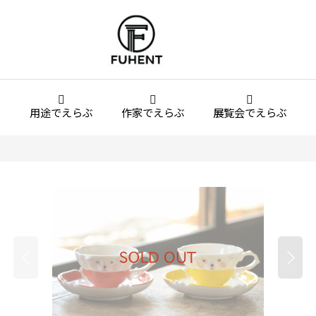
用途でえらぶ
作家でえらぶ
展覧会でえらぶ