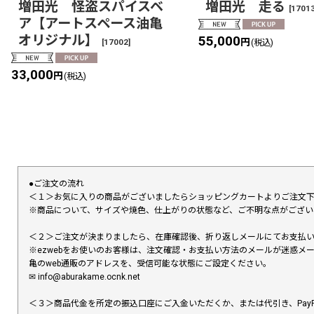
増田光 怪盗スパイスベ
増田光 走る
[
1701
ア【アートスペース油亀
オリジナル】
55,000
円
[
17002
]
(税込)
33,000
円
(税込)
●ご注文の流れ
＜１＞お気に入りの商品がございましたらショッピングカートよりご注文
※商品について、サイズや焼色、仕上がりの状態など、ご不明な点がござ
＜２＞ご注文が決まりましたら、在庫確認後、折り返しメールにてお支払
※ezwebをお使いのお客様は、注文確認・お支払い方法のメールが迷惑
亀のweb通販のアドレスを、受信可能な状態にご設定ください。
✉︎ info@aburakame.ocnk.net
＜３＞商品代金を所定の振込口座にご入金いただくか、または代引き、PayP