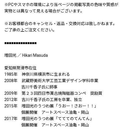
※PCやスマホの環境により当ページの掲載写真の色味や質感が
実物とは異なって見える場合がございます。
※お客様都合のキャンセル・返品・交換対応は致しかねます。
ご了承の上ご注文ください。
■■■■■■■■■■■■■■
増田光 ／ Hikari Masuda
愛知県常滑市在住
1985年 神奈川県横浜市に生まれる
2008年 武蔵野美術大学工芸工業デザイン学科卒業
吉川千香子氏に師事
2009年 第２３回四日市萬古焼陶磁器コンペ 奨励賞
2012年 吉川千香子氏の工房を卒業、独立
2015年 増田光のうつわ展「うおー！さおー！！」
個展開催 アートスペース油亀・岡山
2017年 増田光のうつわ展「てててのてんてん」
個展開催 アートスペース油亀・岡山