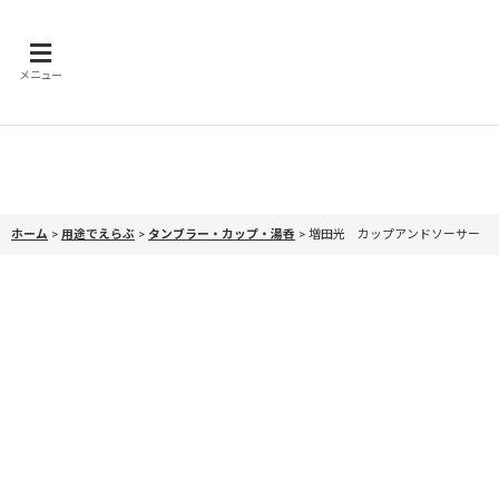
メニュー
ホーム
>
用途でえらぶ
>
タンブラー・カップ・湯呑
>
増田光 カップアンドソーサー