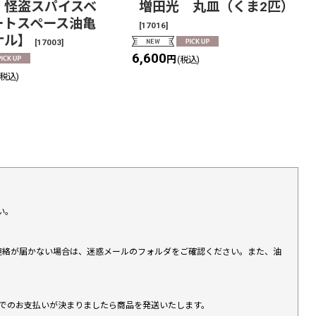
 怪盗スパイスベ
増田光 丸皿（くま2匹）
ートスペース油亀
[
17016
]
ナル】
[
17003
]
6,600
円
(税込)
(税込)
い。
上連絡が届かない場合は、迷惑メールのフォルダをご確認ください。また、油
す）でのお支払いが決まりましたら商品を発送いたします。