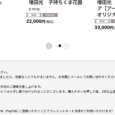
増田光 子持ちくま花器
増田光
3
]
ア【ア
[
17010
]
オリジ
22,000
円
(税込)
33,000
円
下さい。
いましたら、些細なことでもかまいません。お気軽にメールにてお問い合わせくださ
い方法のご連絡を差し上げます。
メールフォルダに振り分けられることがございます。購入ボタンを押した後、2日以
al（PayPalにご登録いただくことでクレジットカード決済がご利用いただけま