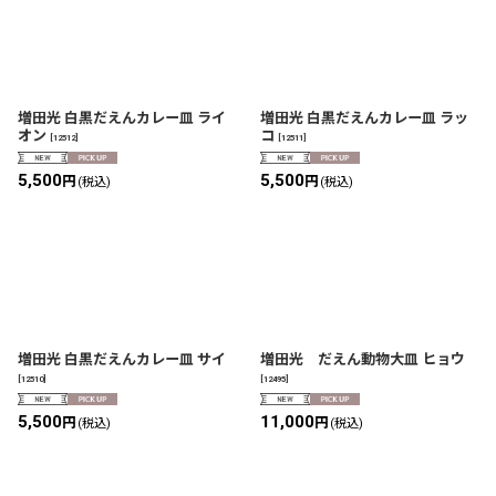
増田光 白黒だえんカレー皿 ライ
増田光 白黒だえんカレー皿 ラッ
オン
コ
[
12512
]
[
12511
]
5,500
5,500
円
円
(税込)
(税込)
増田光 白黒だえんカレー皿 サイ
増田光 だえん動物大皿 ヒョウ
[
12510
]
[
12495
]
5,500
11,000
円
円
(税込)
(税込)