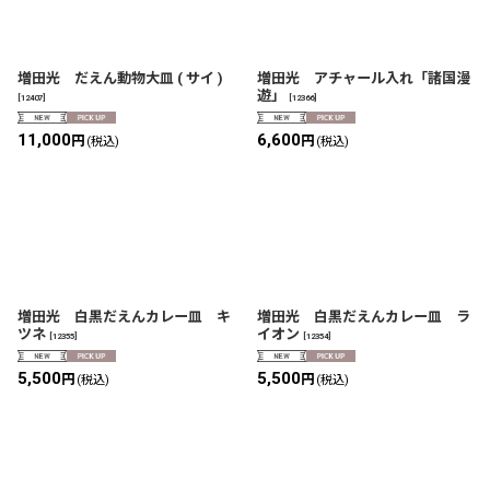
増田光 だえん動物大皿 ( サイ )
増田光 アチャール入れ「諸国漫
遊」
[
12407
]
[
12366
]
11,000
6,600
円
円
(税込)
(税込)
増田光 白黒だえんカレー皿 キ
増田光 白黒だえんカレー皿 ラ
ツネ
イオン
[
12355
]
[
12354
]
5,500
5,500
円
円
(税込)
(税込)