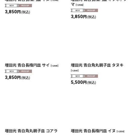
[
12583
]
マ
[
12582
]
3,850
円
(税込)
3,850
円
(税込)
増田光 青白長楕円皿 サイ
増田光 青白角丸親子皿 タヌキ
[
12581
]
[
12561
]
3,850
円
(税込)
5,500
円
(税込)
増田光 青白角丸親子皿 コアラ
増田光 青白長楕円皿 イヌ
[
12559
]