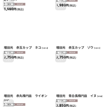
1,980
円
(税込)
1,980
円
(税込)
増田光 赤玉カップ ネコ
増田光 赤玉カップ ゾウ
[
10112
]
[
10111
]
2,750
2,750
円
円
(税込)
(税込)
増田光 赤丸楕円皿 ライオン
増田光 青白長楕円皿 イヌ
[
9705
]
[
9707
]
3,850
円
(税込)