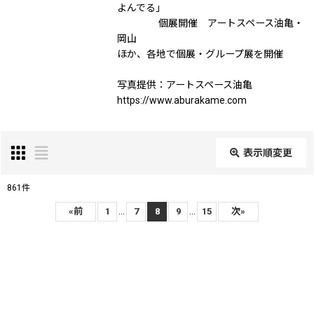
よんでる」
個展開催 アートスペース油亀・
岡山
ほか、各地で個展・グループ展を開催
写真提供：アートスペース油亀
https://www.aburakame.com
表示順変更
閉じる
861
件
表示数
:
...
...
«
前
1
7
8
9
15
次
»
在庫あり
並び順
: