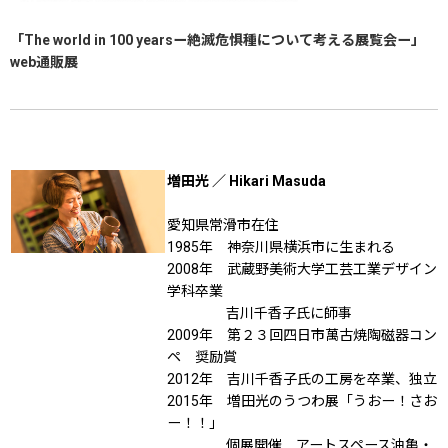
「The world in 100 yearsー絶滅危惧種について考える展覧会ー」
web通販展
増田光 ／ Hikari Masuda
愛知県常滑市在住
1985年 神奈川県横浜市に生まれる
2008年 武蔵野美術大学工芸工業デザイン
学科卒業
吉川千香子氏に師事
2009年 第２３回四日市萬古焼陶磁器コン
ペ 奨励賞
2012年 吉川千香子氏の工房を卒業、独立
2015年 増田光のうつわ展「うおー！さお
ー！！」
個展開催 アートスペース油亀・