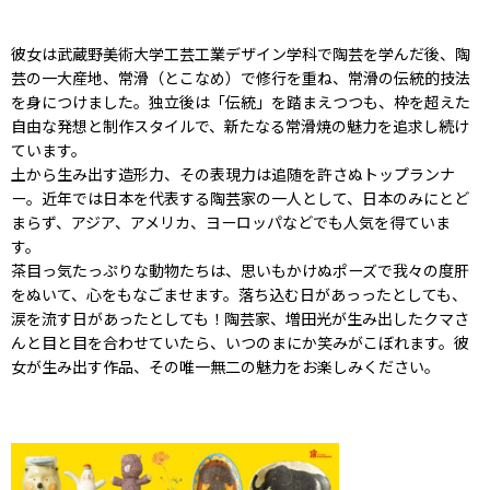
彼女は武蔵野美術大学工芸工業デザイン学科で陶芸を学んだ後、陶
芸の一大産地、常滑（とこなめ）で修行を重ね、常滑の伝統的技法
を身につけました。独立後は「伝統」を踏まえつつも、枠を超えた
自由な発想と制作スタイルで、新たなる常滑焼の魅力を追求し続け
ています。
土から生み出す造形力、その表現力は追随を許さぬトップランナ
ー。近年では日本を代表する陶芸家の一人として、日本のみにとど
まらず、アジア、アメリカ、ヨーロッパなどでも人気を得ていま
す。
茶目っ気たっぷりな動物たちは、思いもかけぬポーズで我々の度肝
をぬいて、心をもなごませます。落ち込む日があっったとしても、
涙を流す日があったとしても！陶芸家、増田光が生み出したクマさ
んと目と目を合わせていたら、いつのまにか笑みがこぼれます。彼
女が生み出す作品、その唯一無二の魅力をお楽しみください。