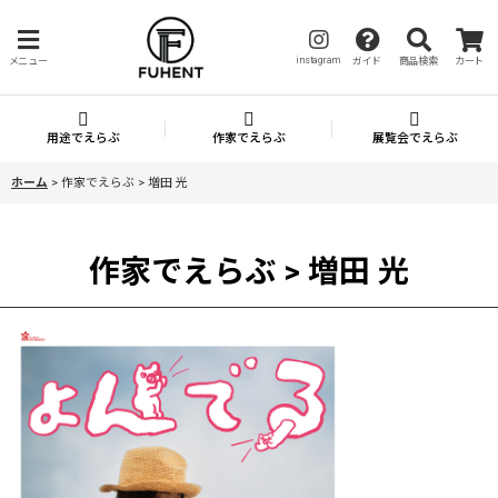
instagram
メニュー
ガイド
商品検索
カート
用途でえらぶ
作家でえらぶ
展覧会でえらぶ
ホーム
>
作家でえらぶ > 増田 光
作家でえらぶ > 増田 光