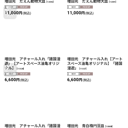
増田光 だえん動物大皿
増田光 だえん動物大皿
[
12042
]
[
12041
]
11,000
11,000
円
円
(税込)
(税込)
増田光 アチャール入れ「諸国漫
増田光 アチャール入れ【アート
遊」【アートスペース油亀オリジ
スペース油亀オリジナル】「諸国
ナル】
漫遊」
[
11328
]
[
11327
]
6,600
6,600
円
円
(税込)
(税込)
増田光 アチャール入れ「諸国漫
増田光 青白楕円豆皿
[
10608
]