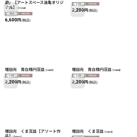
遊」【アートスペース油亀オリジ
ナル】
[
11326
]
2,200
円
(税込)
6,600
円
(税込)
増田光 青白楕円豆皿
増田光 青白楕円豆皿
[
10607
]
[
10606
]
2,200
2,200
円
円
(税込)
(税込)
増田光 くま豆皿【アソート作
増田光 くま豆皿
[
10410
]
品】
[
10411
]