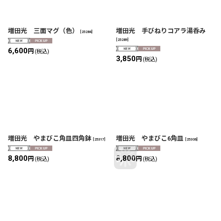
増田光 三面マグ（色）
増田光 手びねりコアラ湯呑み
[
25284
]
[
25289
]
6,600
円
(税込)
3,850
円
(税込)
増田光 やまびこ角皿四角鉢
増田光 やまびこ6角皿
[
25317
]
[
25306
]
8,800
8,800
円
円
(税込)
(税込)