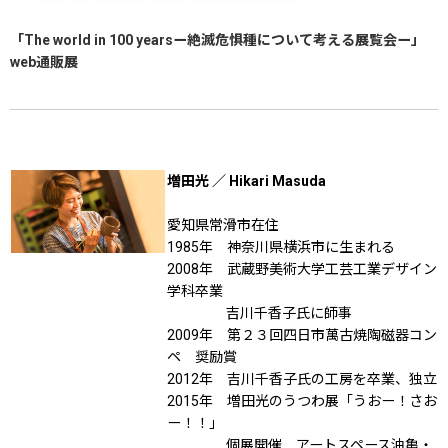
「The world in 100 yearsー絶滅危惧種について考える展覧会ー」
web通販展
増田光 ／ Hikari Masuda
愛知県常滑市在住
1985年 神奈川県横浜市に生まれる
2008年 武蔵野美術大学工芸工業デザイン
学科卒業
吉川千香子氏に師事
2009年 第２３回四日市萬古焼陶磁器コン
ペ 奨励賞
2012年 吉川千香子氏の工房を卒業、独立
2015年 増田光のうつわ展「うおー！さお
ー！！」
個展開催 アートスペース油亀・