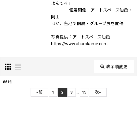
よんでる」
個展開催 アートスペース油亀・
岡山
ほか、各地で個展・グループ展を開催
写真提供：アートスペース油亀
https://www.aburakame.com
表示順変更
閉じる
861
件
表示数
:
...
«
前
1
2
3
15
次
»
在庫あり
並び順
: