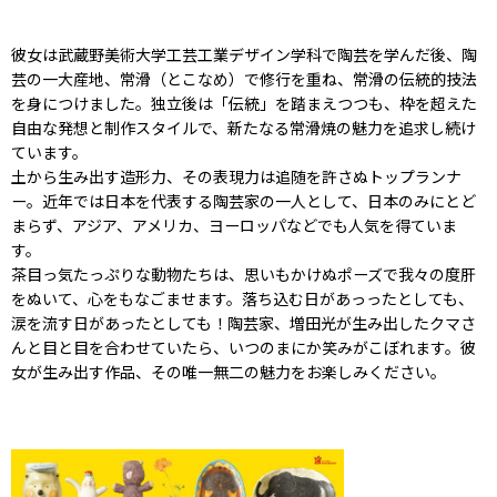
彼女は武蔵野美術大学工芸工業デザイン学科で陶芸を学んだ後、陶
芸の一大産地、常滑（とこなめ）で修行を重ね、常滑の伝統的技法
を身につけました。独立後は「伝統」を踏まえつつも、枠を超えた
自由な発想と制作スタイルで、新たなる常滑焼の魅力を追求し続け
ています。
土から生み出す造形力、その表現力は追随を許さぬトップランナ
ー。近年では日本を代表する陶芸家の一人として、日本のみにとど
まらず、アジア、アメリカ、ヨーロッパなどでも人気を得ていま
す。
茶目っ気たっぷりな動物たちは、思いもかけぬポーズで我々の度肝
をぬいて、心をもなごませます。落ち込む日があっったとしても、
涙を流す日があったとしても！陶芸家、増田光が生み出したクマさ
んと目と目を合わせていたら、いつのまにか笑みがこぼれます。彼
女が生み出す作品、その唯一無二の魅力をお楽しみください。