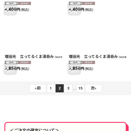
4,400
4,400
円
円
(税込)
(税込)
増田光 立ってるくま湯呑み
増田光 立ってるくま湯呑み
[
25277
]
[
25276
]
3,850
3,850
円
円
(税込)
(税込)
...
«
前
1
2
3
15
次
»
＜ご注文の確定について＞