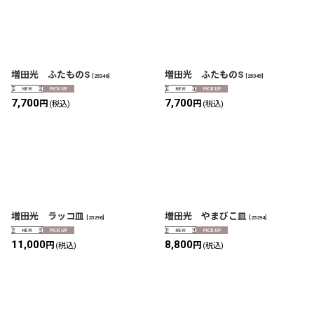
増田光 ふたものS
増田光 ふたものS
[
25346
]
[
25345
]
7,700
7,700
円
円
(税込)
(税込)
増田光 ラッコ皿
増田光 やまびこ皿
[
25296
]
[
25294
]
11,000
8,800
円
円
(税込)
(税込)