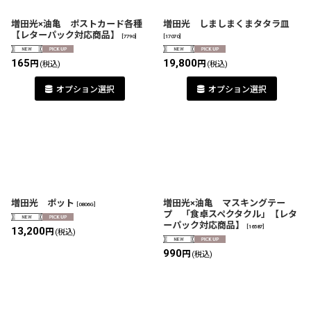
増田光×油亀 ポストカード各種
増田光 しましまくまタタラ皿
【レターパック対応商品】
[
7790
]
[
17070
]
165
19,800
円
円
(税込)
(税込)
オプション選択
オプション選択
増田光 ポット
増田光×油亀 マスキングテー
[
0806G
]
プ 「食卓スペクタクル」【レタ
ーパック対応商品】
[
16587
]
13,200
円
(税込)
990
円
(税込)