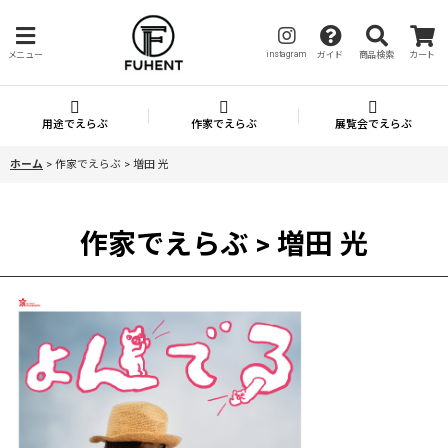
instagram
メニュー
ガイド
商品検索
カート
用途でえらぶ
作家でえらぶ
展覧会でえらぶ
ホーム
>
作家でえらぶ > 増田 光
作家でえらぶ > 増田 光