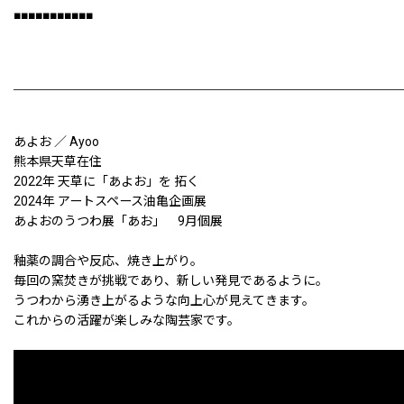
■■■■■■■■■■■
あよお ／ Ayoo
熊本県天草在住
2022年 天草に「あよお」を 拓く
2024年 アートスペース油亀企画展
あよおのうつわ展「あお」 9月個展
釉薬の調合や反応、焼き上がり。
毎回の窯焚きが挑戦であり、新しい発見であるように。
うつわから湧き上がるような向上心が見えてきます。
これからの活躍が楽しみな陶芸家です。