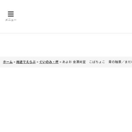
メニュー
ホーム
>
用途でえらぶ
>
ぐいのみ・杯
>
あよお 金澤尚宜 こばちょこ 青の釉景／まだ