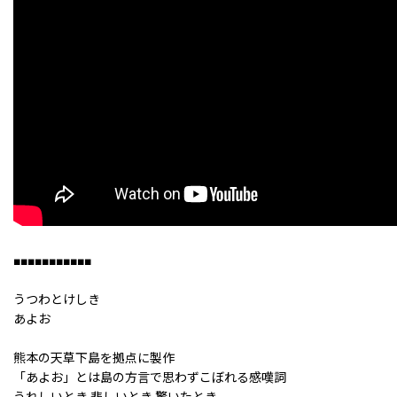
■■■■■■■■■■■
うつわとけしき
あよお
熊本の天草下島を拠点に製作
「あよお」とは島の方言で思わずこぼれる感嘆詞