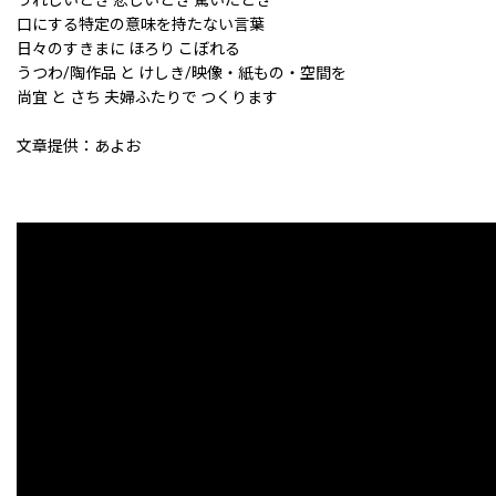
うれしいとき 悲しいとき 驚いたとき
口にする特定の意味を持たない言葉
日々のすきまに ほろり こぼれる
うつわ/陶作品 と けしき/映像・紙もの・空間を
尚宜 と さち 夫婦ふたりで つくります
文章提供：あよお